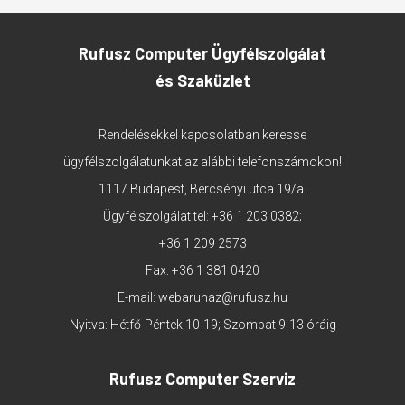
Rufusz Computer Ügyfélszolgálat
és Szaküzlet
Rendelésekkel kapcsolatban keresse
ügyfélszolgálatunkat az alábbi telefonszámokon!
1117 Budapest, Bercsényi utca 19/a.
Ügyfélszolgálat tel:
+36 1 203 0382
;
+36 1 209 2573
Fax: +36 1 381 0420
E-mail:
webaruhaz@rufusz.hu
Nyitva: Hétfő-Péntek 10-19; Szombat 9-13 óráig
Rufusz Computer Szerviz