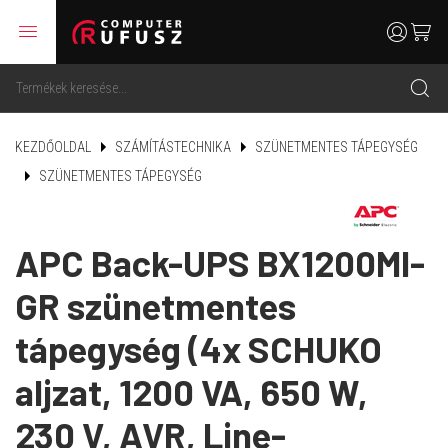
menu
user
cart
search
KEZDŐOLDAL
SZÁMÍTÁSTECHNIKA
SZÜNETMENTES TÁPEGYSÉG
SZÜNETMENTES TÁPEGYSÉG
APC Back-UPS BX1200MI-
GR szünetmentes
tápegység (4x SCHUKO
aljzat, 1200 VA, 650 W,
230 V, AVR, Line-