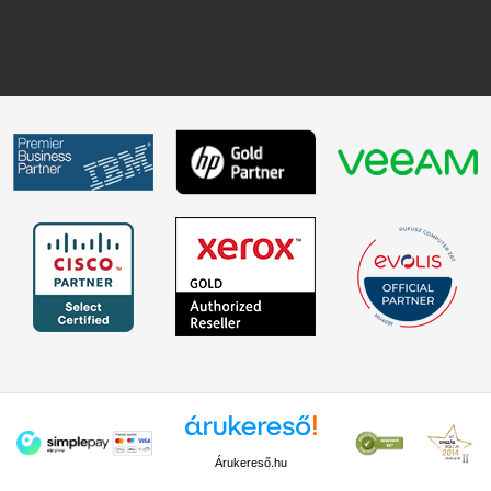
Árukereső.hu