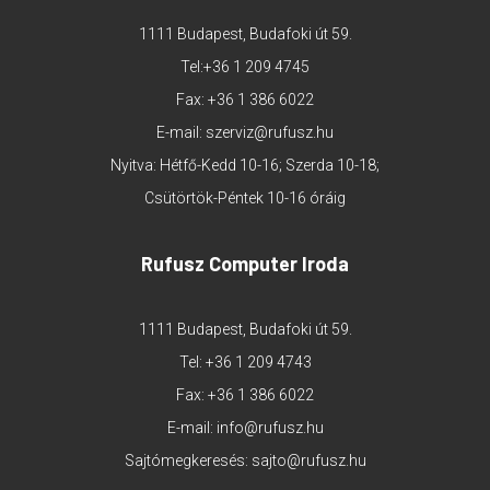
1111 Budapest, Budafoki út 59.
Tel:
+36 1 209 4745
Fax: +36 1 386 6022
E-mail:
szerviz@rufusz.hu
Nyitva: Hétfő-Kedd 10-16; Szerda 10-18;
Csütörtök-Péntek 10-16 óráig
Rufusz Computer Iroda
1111 Budapest, Budafoki út 59.
Tel:
+36 1 209 4743
Fax: +36 1 386 6022
E-mail:
info@rufusz.hu
Sajtómegkeresés:
sajto@rufusz.hu