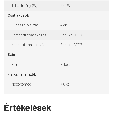
Teljesítmény (W)
650 W
Csatlakozók
Dugaszoló aljzat
4 db
Bemeneti csatlakozás
Schuko CEE 7
Kimeneti csatlakozás
Schuko CEE 7
Szín
Szín
Fekete
Fizikai jellemzők
Nettó tömeg
7,6 kg
Értékelések