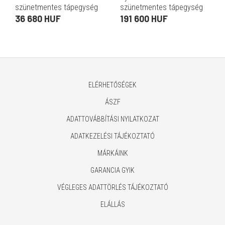
szünetmentes tápegység
szünetmentes tápegység
(6x IEC C13, 750 VA, 410 W,
(online, torony, 1500 VA,
36 680 HUF
191 600 HUF
230 V, AVR, line-interaktív)
1350 W, Schuko x2, IEC C13
x2, 1,5 m, fekete)
ELÉRHETŐSÉGEK
ÁSZF
ADATTOVÁBBÍTÁSI NYILATKOZAT
ADATKEZELÉSI TÁJÉKOZTATÓ
MÁRKÁINK
GARANCIA GYIK
VÉGLEGES ADATTÖRLÉS TÁJÉKOZTATÓ
ELÁLLÁS