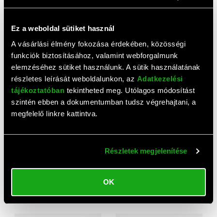
az első!
Ez a weboldal sütiket használ
A vásárlási élmény fokozása érdekében, közösségi
Top termékek
funkciók biztosításához, valamint webforgalmunk
elemzéséhez sütiket használunk. A sütik használatának
részletes leírását weboldalunkon, az
Adatkezelési
tájékoztatóban
tekintheted meg. Utólagos módosítást
szintén ebben a dokumentumban tudsz végrehajtani, a
megfelelő linkre kattintva.
Részletek megjelenítése
Omega VARR egérpad
Gembird Gaming M egérpad
(fekete)
880 HUF
OK
2 100 HUF