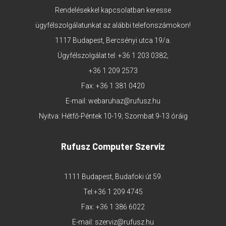
Rendelésekkel kapcsolatban keresse
ügyfélszolgálatunkat az alábbi telefonszámokon!
1117 Budapest, Bercsényi utca 19/a.
Ügyfélszolgálat tel:
+36 1 203 0382
;
+36 1 209 2573
Fax: +36 1 381 0420
E-mail:
webaruhaz@rufusz.hu
Nyitva: Hétfő-Péntek 10-19; Szombat 9-13 óráig
Rufusz Computer Szerviz
1111 Budapest, Budafoki út 59.
Tel:
+36 1 209 4745
Fax: +36 1 386 6022
E-mail:
szerviz@rufusz.hu