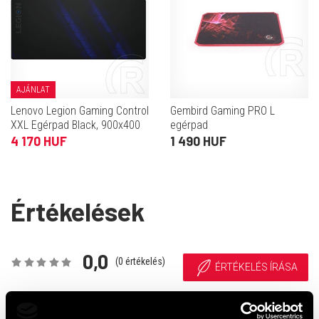
AJÁNLAT
Lenovo Legion Gaming Control
Gembird Gaming PRO L
XXL Egérpad Black, 900x400
egérpad
4 170 HUF
1 490 HUF
Értékelések
0,0
(
0
értékelés)
ÉRTÉKELÉS ÍRÁSA
Ehhez a termékhez még nem érkezett értékelés. Legyél te