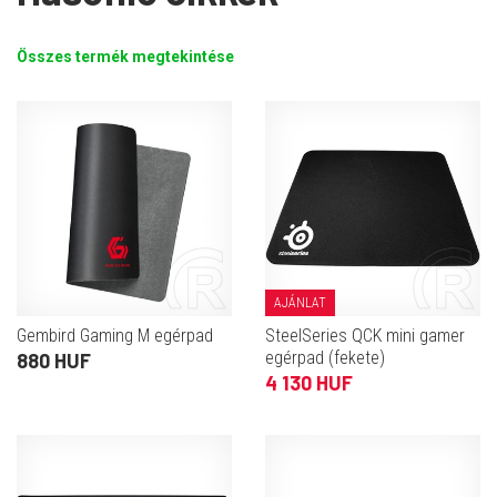
Összes termék megtekintése
AJÁNLAT
Gembird Gaming M egérpad
SteelSeries QCK mini gamer
egérpad (fekete)
880 HUF
4 130 HUF