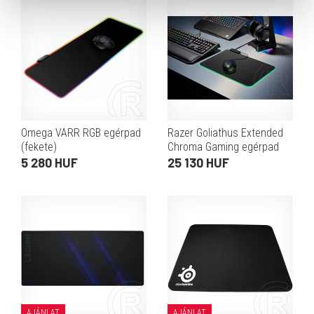
Omega VARR RGB egérpad
Razer Goliathus Extended
(fekete)
Chroma Gaming egérpad
5 280 HUF
25 130 HUF
AJÁNLAT
AJÁNLAT