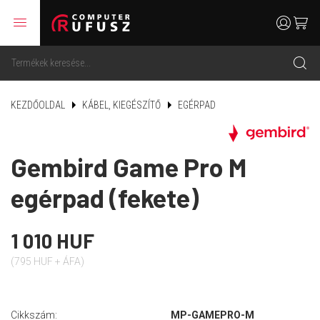
menu
user
cart
search
KEZDŐOLDAL
KÁBEL, KIEGÉSZÍTŐ
EGÉRPAD
Gembird Game Pro M
egérpad (fekete)
1 010 HUF
(795 HUF + ÁFA)
Cikkszám:
MP-GAMEPRO-M