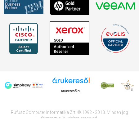
Árukereső.hu
Rufusz Computer Informatika Zrt. © 1992 - 2018. Minden jog
fenntartva. All rights reserved.
Tervezte és készítette:
Vision-Software
, az
Octopus 8 ERP
forgalmazója.