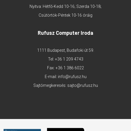
Nyitva: Hétfő-Kedd 10-16; Szerda 10-18;
Csütörtök-Péntek 10-16 óráig
Rufusz Computer Iroda
1111 Budapest, Budafoki út 59.
Tel:
+36 1 209 4743
Fax: +36 1 386 6022
E-mail:
info@rufusz.hu
Sajtómegkeresés:
sajto@rufusz.hu