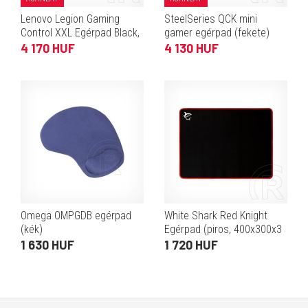
Lenovo Legion Gaming
SteelSeries QCK mini
Control XXL Egérpad Black,
gamer egérpad (fekete)
900x400
4 170 HUF
4 130 HUF
Omega OMPGDB egérpad
White Shark Red Knight
(kék)
Egérpad (piros, 400x300x3
mm)
1 630 HUF
1 720 HUF