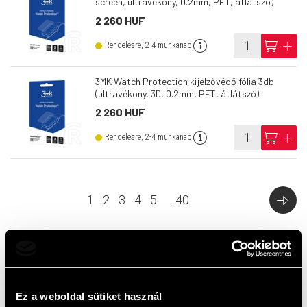
screen, ultravékony, 0.2mm, PET, átlátszó)
2 260 HUF
info
cart
add
Rendelésre, 2-4 munkanap
3MK Watch Protection kijelzővédő fólia 3db
(ultravékony, 3D, 0.2mm, PET, átlátszó)
2 260 HUF
info
cart
add
Rendelésre, 2-4 munkanap
1
2
3
4
5
...
40
Top termékek
Ez a weboldal sütiket használ