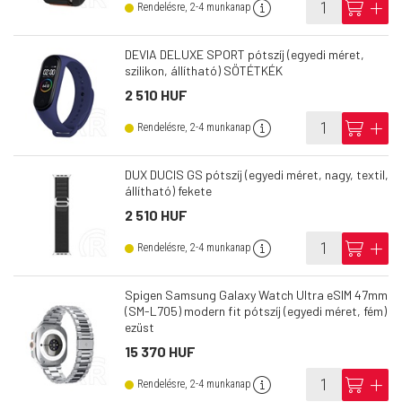
info
cart
add
Rendelésre, 2-4 munkanap
DEVIA DELUXE SPORT pótszíj (egyedi méret,
szilikon, állítható) SÖTÉTKÉK
2 510 HUF
info
cart
add
Rendelésre, 2-4 munkanap
DUX DUCIS GS pótszíj (egyedi méret, nagy, textil,
állítható) fekete
2 510 HUF
info
cart
add
Rendelésre, 2-4 munkanap
Spigen Samsung Galaxy Watch Ultra eSIM 47mm
(SM-L705) modern fit pótszíj (egyedi méret, fém)
ezüst
15 370 HUF
info
cart
add
Rendelésre, 2-4 munkanap