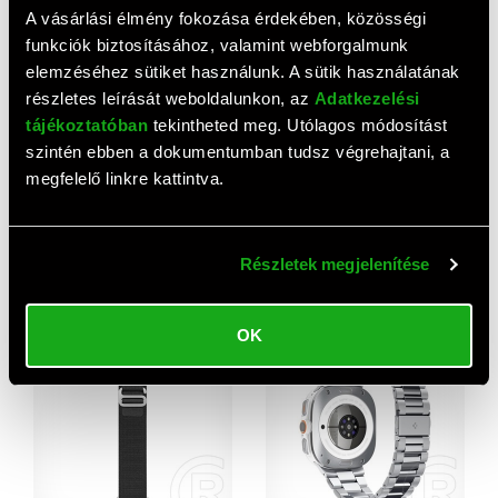
A vásárlási élmény fokozása érdekében, közösségi
funkciók biztosításához, valamint webforgalmunk
elemzéséhez sütiket használunk. A sütik használatának
részletes leírását weboldalunkon, az
Adatkezelési
tájékoztatóban
tekintheted meg. Utólagos módosítást
szintén ebben a dokumentumban tudsz végrehajtani, a
megfelelő linkre kattintva.
Spigen Samsung Galaxy
DEVIA DELUXE SPORT
Watch Ultra eSIM 47mm
pótszíj (egyedi méret,
Részletek megjelenítése
(SM-L705) lite fit pótszíj
szilikon, állítható)
6 980 HUF
2 510 HUF
(egyedi méret, textil) fekete
SÖTÉTKÉK
OK