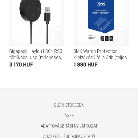
Gigapack Haylou LS04 RS3
3MK Watch Protection
töltőkábel usb (mágneses,
kijelzővédő fólia 3db (teljes
100cm) fekete
felület, ultravékony, 0,2 mm,
3 170 HUF
1 880 HUF
PET, prémium, átlátszó)
ELÉRHETŐSÉGEK
ÁSZF
ADATTOVÁBBÍTÁSI NYILATKOZAT
ADATKEZELÉSI TÁJÉKOZTATÓ