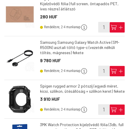
Kijelzővédő fólia (full screen, öntapadós PET,
íves részre) átlátszó
280 HUF
info
cart
add
Rendelésre, 2-4 munkanap
Samsung Samsung Galaxy Watch Active (SM-
R500N) asztali töltő type-c (vezeték nélküli
töltés, mágneses) fekete
9 780 HUF
info
cart
add
Rendelésre, 2-4 munkanap
Spigen rugged armor 2 pótszíj (egyedi méret,
kicsi, szilikon, ütésállóság + szilikon keret) fekete
3 910 HUF
info
cart
add
Rendelésre, 2-4 munkanap
3MK Watch Protection kijelzővédő fólia (3db, full