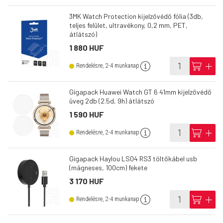
3MK Watch Protection kijelzővédő fólia (3db,
teljes felület, ultravékony, 0,2 mm, PET,
átlátszó)
1 880 HUF
info
cart
add
Rendelésre, 2-4 munkanap
Gigapack Huawei Watch GT 6 41mm kijelzővédő
üveg 2db (2.5d, 9h) átlátszó
1 590 HUF
info
cart
add
Rendelésre, 2-4 munkanap
Gigapack Haylou LS04 RS3 töltőkábel usb
(mágneses, 100cm) fekete
3 170 HUF
info
cart
add
Rendelésre, 2-4 munkanap