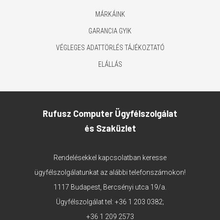
MÁRKÁINK
GARANCIA GYIK
VÉGLEGES ADATTÖRLÉS TÁJÉKOZTATÓ
ELÁLLÁS
Rufusz Computer Ügyfélszolgálat
és Szaküzlet
Rendelésekkel kapcsolatban keresse
ügyfélszolgálatunkat az alábbi telefonszámokon!
1117 Budapest, Bercsényi utca 19/a.
Ügyfélszolgálat tel:
+36 1 203 0382
;
+36 1 209 2573