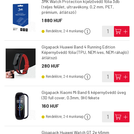
3MK Watch Protection kijelzővédő fólia 3db
(teljes felület, ultravékony, 0,2 mm, PET,
prémium, átlátszó)
1 880 HUF
info
cart
add
Rendelésre, 2-4 munkanap
Gigapack Huawei Band 4 Running Edition
Képernyővédő fólia (TPU, NEM íves, NEM ráhajló)
átlátszó
280 HUF
info
cart
add
Rendelésre, 2-4 munkanap
Gigapack Xiaomi Mi Band 6 képernyővédő üveg
(3D full cover, 0.3mm, 9H) fekete
160 HUF
info
cart
add
Rendelésre, 2-4 munkanap
Gigapack Huawei Watch GT 2e 46mm