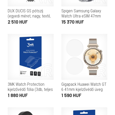
DUX DUCIS GS pótszíj
Spigen Samsung Galaxy
(egyedi méret, nagy, textil,
Watch Ultra eSIM 47mm
állítható) fekete
(SM-L705) modern fit
2 510 HUF
15 370 HUF
pótszíj (egyedi méret, fém)
ezüst
3MK Watch Protection
Gigapack Huawei Watch GT
kijelzővédő fólia (3db, teljes
6 41mm kijelzővédő üveg
felület, ultravékony, 0,2 mm,
2db (2.5d, 9h) átlátszó
1 880 HUF
1 590 HUF
PET, átlátszó)