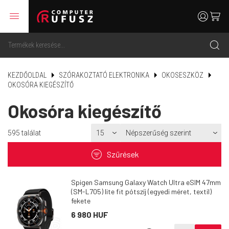
menu
user
cart
search
KEZDŐOLDAL
SZÓRAKOZTATÓ ELEKTRONIKA
OKOSESZKÖZ
OKOSÓRA KIEGÉSZÍTŐ
Okosóra kiegészítő
595
találat
filter
Szűrések
Spigen Samsung Galaxy Watch Ultra eSIM 47mm
(SM-L705) lite fit pótszíj (egyedi méret, textil)
fekete
6 980 HUF