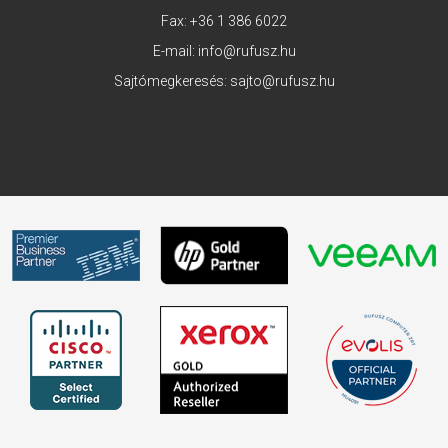
Fax: +36 1 386 6022
E-mail:
info@rufusz.hu
Sajtómegkeresés:
sajto@rufusz.hu