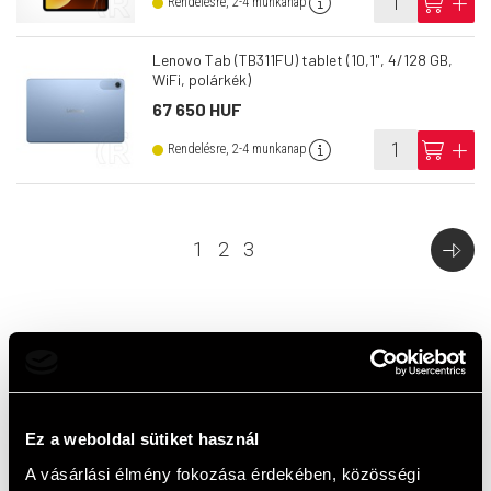
info
cart
add
Rendelésre, 2-4 munkanap
Lenovo Tab (TB311FU) tablet (10,1", 4/128 GB,
WiFi, polárkék)
67 650 HUF
info
cart
add
Rendelésre, 2-4 munkanap
1
2
3
Top termékek
Ez a weboldal sütiket használ
A vásárlási élmény fokozása érdekében, közösségi