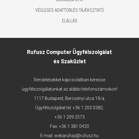
VÉGLEGES ADATTÖRLÉS TÁJÉKOZTATÓ
ELÁLLÁS
Rufusz Computer Ügyfélszolgálat
és Szaküzlet
Rendelésekkel kapcsolatban keresse
ügyfélszolgálatunkat az alábbi telefonszámokon!
1117 Budapest, Bercsényi utca 19/a.
Ügyfélszolgálat tel:
+36 1 203 0382
;
+36 1 209 2573
Fax: +36 1 381 0420
E-mail:
webaruhaz@rufusz.hu