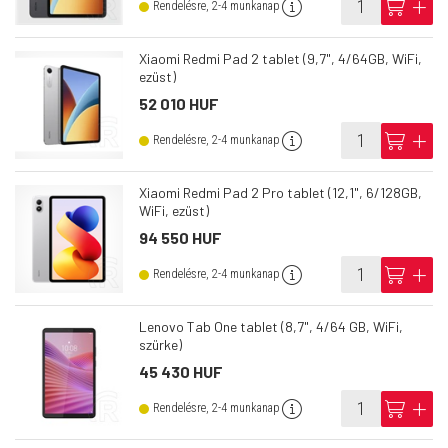
info
cart
add
Rendelésre, 2-4 munkanap
Xiaomi Redmi Pad 2 tablet (9,7", 4/64GB, WiFi,
ezüst)
52 010 HUF
info
cart
add
Rendelésre, 2-4 munkanap
Xiaomi Redmi Pad 2 Pro tablet (12,1", 6/128GB,
WiFi, ezüst)
94 550 HUF
info
cart
add
Rendelésre, 2-4 munkanap
Lenovo Tab One tablet (8,7", 4/64 GB, WiFi,
szürke)
45 430 HUF
info
cart
add
Rendelésre, 2-4 munkanap