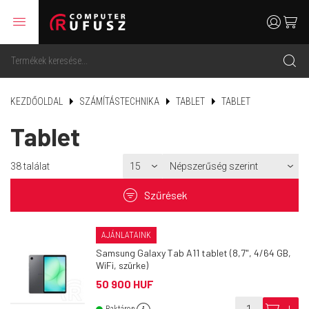
menu
user
cart
search
KEZDŐOLDAL
SZÁMÍTÁSTECHNIKA
TABLET
TABLET
Tablet
38
találat
filter
Szűrések
AJÁNLATAINK
Samsung Galaxy Tab A11 tablet (8,7", 4/64 GB,
WiFi, szürke)
50 900 HUF