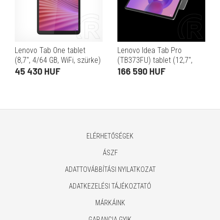
Lenovo Tab One tablet
Lenovo Idea Tab Pro
(8,7", 4/64 GB, WiFi, szürke)
(TB373FU) tablet (12,7",
8/256 GB, WiFi, szürke, toll)
45 430 HUF
166 590 HUF
ELÉRHETŐSÉGEK
ÁSZF
ADATTOVÁBBÍTÁSI NYILATKOZAT
ADATKEZELÉSI TÁJÉKOZTATÓ
MÁRKÁINK
GARANCIA GYIK