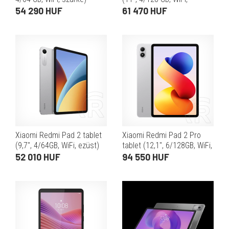
szürke)
54 290 HUF
61 470 HUF
Xiaomi Redmi Pad 2 tablet
Xiaomi Redmi Pad 2 Pro
(9,7", 4/64GB, WiFi, ezüst)
tablet (12,1", 6/128GB, WiFi,
ezüst)
52 010 HUF
94 550 HUF