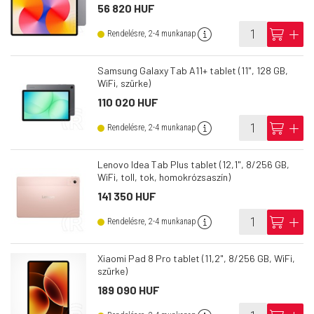
56 820 HUF
info
cart
add
Rendelésre, 2-4 munkanap
Samsung Galaxy Tab A11+ tablet (11", 128 GB,
WiFi, szürke)
110 020 HUF
info
cart
add
Rendelésre, 2-4 munkanap
Lenovo Idea Tab Plus tablet (12,1", 8/256 GB,
WiFi, toll, tok, homokrózsaszín)
141 350 HUF
info
cart
add
Rendelésre, 2-4 munkanap
Xiaomi Pad 8 Pro tablet (11,2", 8/256 GB, WiFi,
szürke)
189 090 HUF