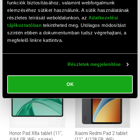
funkciók biztosításához, valamint webforgalmunk
elemzéséhez sütiket használunk. A sütik használatának
részletes leírását weboldalunkon, az
Adatkezelési
tájékoztatóban
tekintheted meg. Utólagos módosítást
szintén ebben a dokumentumban tudsz végrehajtani, a
AJÁNLAT
megfelelő linkre kattintva.
Samsung Galaxy Tab A11
Xiaomi Redmi Pad 2 tablet
tablet (8,7", 4/64 GB, WiFi,
(11", 8/256 GB, WiFi,
szürke)
grafitszürke)
50 900 HUF
80 410 HUF
Részletek megjelenítése
OK
Honor Pad X8a tablet (11",
Xiaomi Redmi Pad 2 tablet
4/64 GB, WiFi, szürke)
(11", 4/128 GB, WiFi,