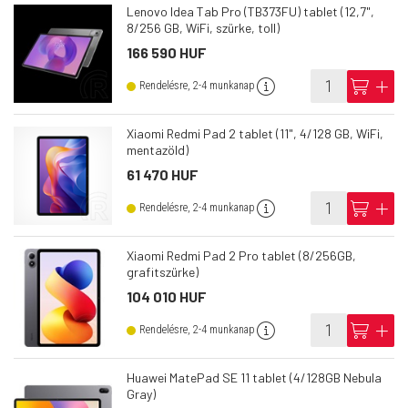
Lenovo Idea Tab Pro (TB373FU) tablet (12,7",
8/256 GB, WiFi, szürke, toll)
166 590 HUF
info
cart
add
Rendelésre, 2-4 munkanap
Xiaomi Redmi Pad 2 tablet (11", 4/128 GB, WiFi,
mentazöld)
61 470 HUF
info
cart
add
Rendelésre, 2-4 munkanap
Xiaomi Redmi Pad 2 Pro tablet (8/256GB,
grafitszürke)
104 010 HUF
info
cart
add
Rendelésre, 2-4 munkanap
Huawei MatePad SE 11 tablet (4/128GB Nebula
Gray)