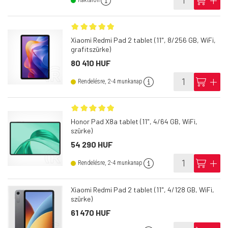
info
cart
add
Raktáron
Xiaomi Redmi Pad 2 tablet (11", 8/256 GB, WiFi,
grafitszürke)
80 410 HUF
info
cart
add
Rendelésre, 2-4 munkanap
Honor Pad X8a tablet (11", 4/64 GB, WiFi,
szürke)
54 290 HUF
info
cart
add
Rendelésre, 2-4 munkanap
Xiaomi Redmi Pad 2 tablet (11", 4/128 GB, WiFi,
szürke)
61 470 HUF