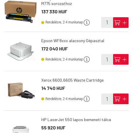
M775 sorozathoz
137 330 HUF
info
cart
add
Rendelésre, 2-4 munkanap
Epson WF8xxx alacsony Gépasztal
172 040 HUF
info
cart
add
Rendelésre, 2-4 munkanap
Xerox 6600,6605 Waste Cartridge
14 740 HUF
info
cart
add
Rendelésre, 2-4 munkanap
HP LaserJet 550 lapos bemeneti tálca
55 920 HUF