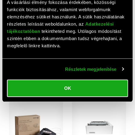
3 600 HUF
5 180 HUF
A vásárlási élmény fokozása érdekében, közösségi
funkciók biztosításához, valamint webforgalmunk
elemzéséhez sütiket használunk. A sütik használatának
részletes leírását weboldalunkon, az
Adatkezelési
tájékoztatóban
tekintheted meg. Utólagos módosítást
szintén ebben a dokumentumban tudsz végrehajtani, a
megfelelő linkre kattintva.
Részletek megjelenítése
HP nyomtatási karbantartó
Epson WF8xxx alacsony
készlet LaserJet M775
Gépasztal
sorozathoz
137 330 HUF
172 040 HUF
OK