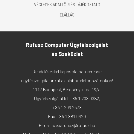
VÉGLEGES ADATTÖRLÉS TÁJÉKOZTATÓ
ELÁLLÁS
Rufusz Computer Ügyfélszolgálat
és Szaküzlet
Rendelésekkel kapcsolatban keresse
ügyfélszolgálatunkat az alábbi telefonszámokon!
1117 Budapest, Bercsényi utca 19/a.
Ügyfélszolgálat tel:
+36 1 203 0382
;
+36 1 209 2573
Fax: +36 1 381 0420
E-mail:
webaruhaz@rufusz.hu