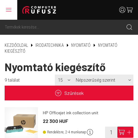
menu
user
cart
search
KEZDŐOLDAL
IRODATECHNIKA
NYOMTATÓ
NYOMTATÓ
KIEGÉSZÍTŐ
Nyomtató kiegészítő
9
találat
filter
Szűrések
HP Officejet ink collection unit
22 300 HUF
info
cart
add
Rendelésre, 2-4 munkanap