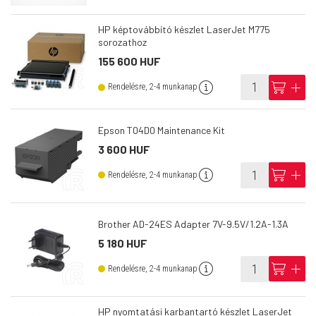
HP képtovábbító készlet LaserJet M775
sorozathoz
155 600 HUF
info
cart
add
Rendelésre, 2-4 munkanap
Epson T04D0 Maintenance Kit
3 600 HUF
info
cart
add
Rendelésre, 2-4 munkanap
Brother AD-24ES Adapter 7V-9.5V/1.2A-1.3A
5 180 HUF
info
cart
add
Rendelésre, 2-4 munkanap
HP nyomtatási karbantartó készlet LaserJet