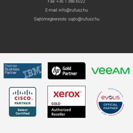
Fax: +36 1 386 6022
E-mail:
info@rufusz.hu
Sajtómegkeresés:
sajto@rufusz.hu