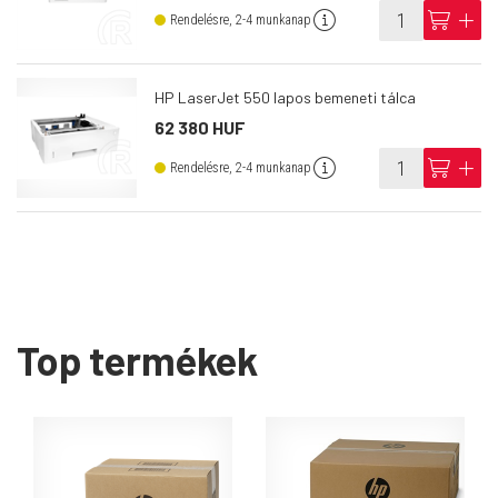
info
cart
add
Rendelésre, 2-4 munkanap
HP LaserJet 550 lapos bemeneti tálca
62 380 HUF
info
cart
add
Rendelésre, 2-4 munkanap
Top termékek