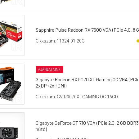
Sapphire Pulse Radeon RX 7600 VGA (PCIe 4.0, 8 
Cikkszám: 11324-01-20G
AJÁNLATAINK
Gigabyte Radeon RX 9070 XT Gaming OC VGA (PCIe 4
2xDP+2xHDMI)
Cikkszám: GV-R9070XTGAMING OC-16GD
Gigabyte GeForce GT 710 VGA (PCIe 2.0, 2 GB DDR3
hűtő)