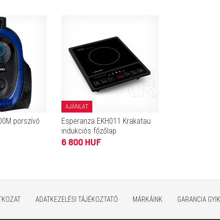
AJÁNLAT
0M porszívó
Esperanza EKH011 Krakatau
indukciós főzőlap
6 800 HUF
ATKOZAT
ADATKEZELÉSI TÁJÉKOZTATÓ
MÁRKÁINK
GARANCIA GYI