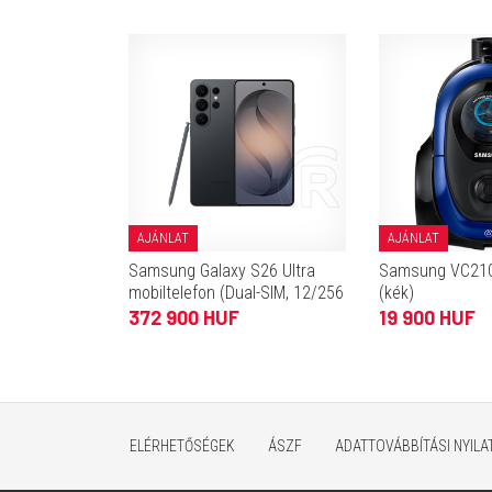
AJÁNLAT
AJÁNLAT
Samsung Galaxy S26 Ultra
Samsung VC210
mobiltelefon (Dual-SIM, 12/256
(kék)
GB, fekete)
372 900 HUF
19 900 HUF
ELÉRHETŐSÉGEK
ÁSZF
ADATTOVÁBBÍTÁSI NYIL