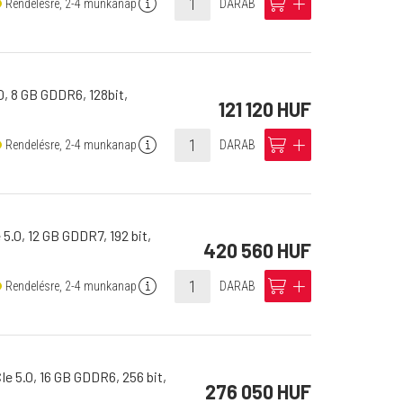
info
cart
add
Rendelésre, 2-4 munkanap
DARAB
, 8 GB GDDR6, 128bit,
121 120 HUF
info
cart
add
Rendelésre, 2-4 munkanap
DARAB
.0, 12 GB GDDR7, 192 bit,
420 560 HUF
info
cart
add
Rendelésre, 2-4 munkanap
DARAB
 5.0, 16 GB GDDR6, 256 bit,
276 050 HUF