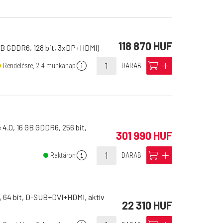
118 870 HUF
GB GDDR6, 128 bit, 3xDP+HDMI)
info
cart
add
Rendelésre, 2-4 munkanap
DARAB
.0, 16 GB GDDR6, 256 bit,
301 990 HUF
info
cart
add
Raktáron
DARAB
, 64 bit, D-SUB+DVI+HDMI, aktív
22 310 HUF