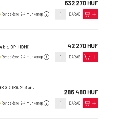
632 270 HUF
info
cart
add
Rendelésre, 2-4 munkanap
DARAB
42 270 HUF
4 bit, DP+HDMI)
info
cart
add
Rendelésre, 2-4 munkanap
DARAB
GB GDDR6, 256 bit,
286 480 HUF
info
cart
add
Rendelésre, 2-4 munkanap
DARAB