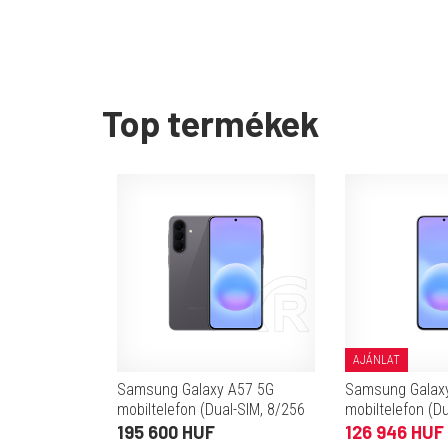
Top termékek
AJÁNLAT
Samsung Galaxy A57 5G
Samsung Galax
mobiltelefon (Dual-SIM, 8/256
mobiltelefon (D
GB, szürke)
GB, szürke)
195 600 HUF
126 946 HUF