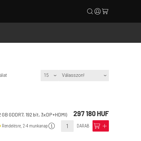
search
user
cart
álat
297 180 HUF
2 GB GDDR7, 192 bit, 3xDP+HDMI)
info
cart
add
Rendelésre, 2-4 munkanap
DARAB