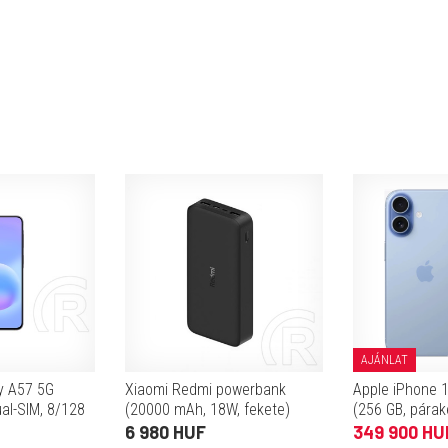
AJÁNLAT
y A57 5G
Xiaomi Redmi powerbank
Apple iPhone 1
ual-SIM, 8/128
(20000 mAh, 18W, fekete)
(256 GB, párak
6 980 HUF
349 900 HU