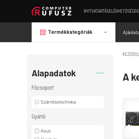
NYITVATARTÁS
ELÉRHETŐSÉGEK
grid
Termékkategóriák
Ajánlat
KEZDŐOL
Alapadatok
A k
Főcsoport
Számítástechnika
Gyártó
Asus