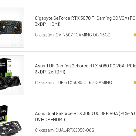
Gigabyte GeForce RTX 5070 Ti Gaming OC VGA (PCIe
3xDP+HDMI)
Cikkszám: GV-N507TGAMING OC-16GD
Asus TUF Gaming GeForce RTX 5080 OC VGA (PCIe 5
3xDP+2xHDMI)
Cikkszám: TUF-RTX5080-O16G-GAMING
Asus Dual GeForce RTX 3050 OC 6GB VGA (PCIe 4.0,
DVI+DP+HDMI)
Cikkszám: DUAL-RTX3050-O6G