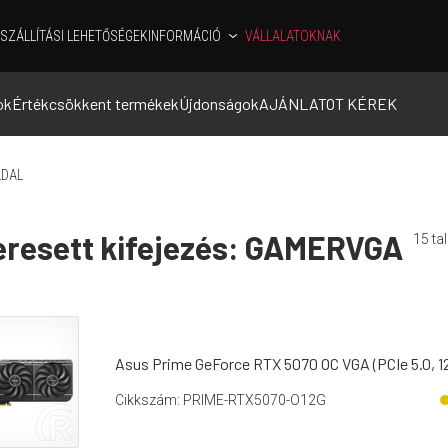
SZÁLLÍTÁSI LEHETŐSÉGEK
INFORMÁCIÓ
VÁLLALATOKNAK
ok
Értékcsökkent termékek
Újdonságok
AJÁNLATOT KÉREK
DAL
eresett kifejezés:
GAMERVGA
15
tal
Asus Prime GeForce RTX 5070 OC VGA (PCIe 5.0, 1
Cikkszám: PRIME-RTX5070-O12G