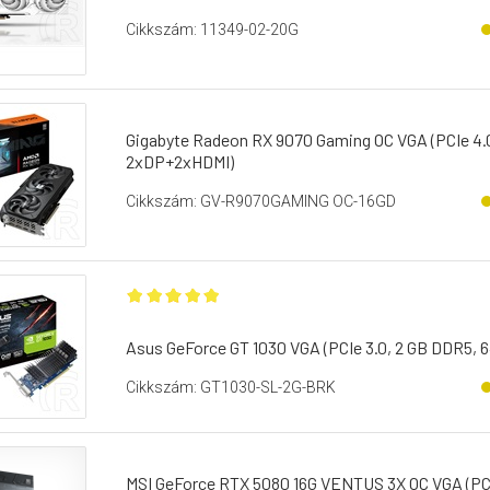
Cikkszám: 11349-02-20G
Gigabyte Radeon RX 9070 Gaming OC VGA (PCIe 4.0,
2xDP+2xHDMI)
Cikkszám: GV-R9070GAMING OC-16GD
Asus GeForce GT 1030 VGA (PCIe 3.0, 2 GB DDR5, 6
Cikkszám: GT1030-SL-2G-BRK
MSI GeForce RTX 5080 16G VENTUS 3X OC VGA (PCIe