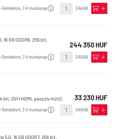
info
cart
add
Rendelésre, 2-4 munkanap
DARAB
 16 GB GDDR6, 256 bit,
244 350 HUF
info
cart
add
Rendelésre, 2-4 munkanap
DARAB
33 230 HUF
4 bit, DVI+HDMI, passzív hűtő)
info
cart
add
Rendelésre, 2-4 munkanap
DARAB
 5.0, 16 GB GDDR7, 256 bit,