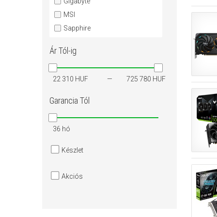
Gigabyte
MSI
Sapphire
Ár
Tól-ig
22 310 HUF
725 780 HUF
Garancia
Tól
36 hó
Készlet
Akciós