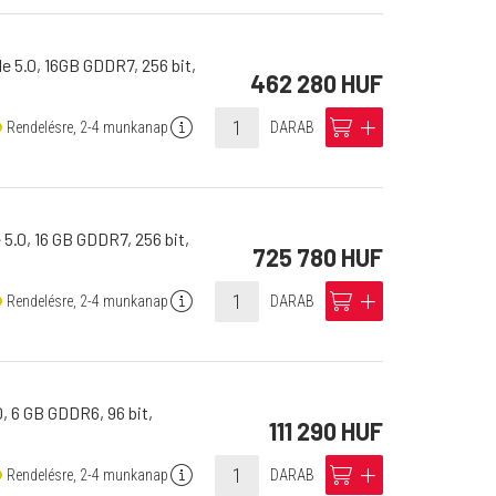
 5.0, 16GB GDDR7, 256 bit,
462 280 HUF
info
cart
add
Rendelésre, 2-4 munkanap
DARAB
.0, 16 GB GDDR7, 256 bit,
725 780 HUF
info
cart
add
Rendelésre, 2-4 munkanap
DARAB
 6 GB GDDR6, 96 bit,
111 290 HUF
info
cart
add
Rendelésre, 2-4 munkanap
DARAB