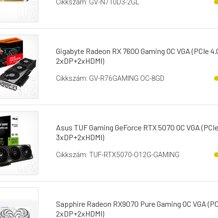
Cikkszám: GV-N710D3-2GL
Gigabyte Radeon RX 7600 Gaming OC VGA (PCIe 4.0
2xDP+2xHDMI)
Cikkszám: GV-R76GAMING OC-8GD
Asus TUF Gaming GeForce RTX 5070 OC VGA (PCIe 5
3xDP+2xHDMI)
Cikkszám: TUF-RTX5070-O12G-GAMING
Sapphire Radeon RX9070 Pure Gaming OC VGA (PCIe
2xDP+2xHDMI)