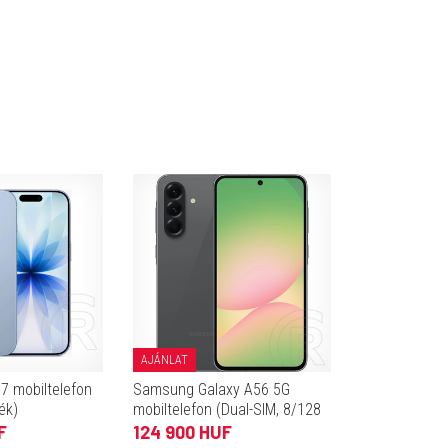
AJÁNLAT
7 mobiltelefon
Samsung Galaxy A56 5G
ék)
mobiltelefon (Dual-SIM, 8/128
GB, grafitszürke)
F
124 900 HUF