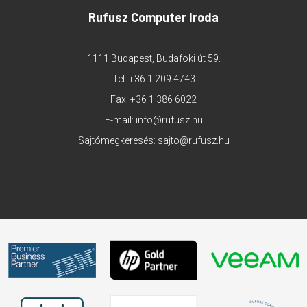
Rufusz Computer Iroda
1111 Budapest, Budafoki út 59.
Tel:
+36 1 209 4743
Fax: +36 1 386 6022
E-mail:
info@rufusz.hu
Sajtómegkeresés:
sajto@rufusz.hu