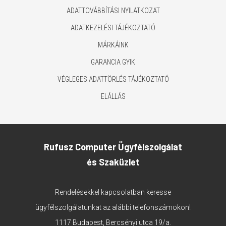
ADATTOVÁBBÍTÁSI NYILATKOZAT
ADATKEZELÉSI TÁJÉKOZTATÓ
MÁRKÁINK
GARANCIA GYIK
VÉGLEGES ADATTÖRLÉS TÁJÉKOZTATÓ
ELÁLLÁS
Rufusz Computer Ügyfélszolgálat
és Szaküzlet
Rendelésekkel kapcsolatban keresse
ügyfélszolgálatunkat az alábbi telefonszámokon!
1117 Budapest, Bercsényi utca 19/a.