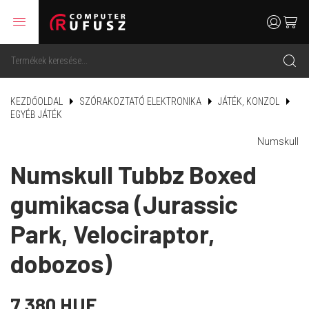
menu
user
cart
search
KEZDŐOLDAL
SZÓRAKOZTATÓ ELEKTRONIKA
JÁTÉK, KONZOL
EGYÉB JÁTÉK
Numskull
Numskull Tubbz Boxed
gumikacsa (Jurassic
Park, Velociraptor,
dobozos)
7 380 HUF