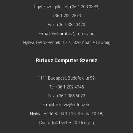
Ügyfélszolgálat tel:
+36 1 203 0382
;
+36 1 209 2573
Fax: +36 1 381 0420
E-mail:
webaruhaz@rufusz.hu
Nyitva: Hétfő-Péntek 10-19; Szombat 9-13 óráig
Rufusz Computer Szerviz
1111 Budapest, Budafoki út 59.
Tel:
+36 1 209 4745
Fax: +36 1 386 6022
E-mail:
szerviz@rufusz.hu
Nyitva: Hétfő-Kedd 10-16; Szerda 10-18;
Csütörtök-Péntek 10-16 óráig