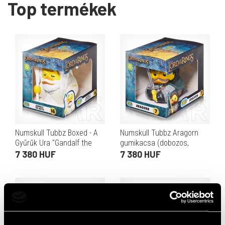
Top termékek
Numskull Tubbz Boxed - A
Numskull Tubbz Aragorn
Gyűrűk Ura "Gandalf the
gumikacsa (dobozos,
White" gumikacsa
hivatalos Gyűrűk Ura licenc,
7 380 HUF
7 380 HUF
(dobozos, gyűjtői, kb. 9 cm,
PVC, kb. 9 cm)
PVC, fehér)