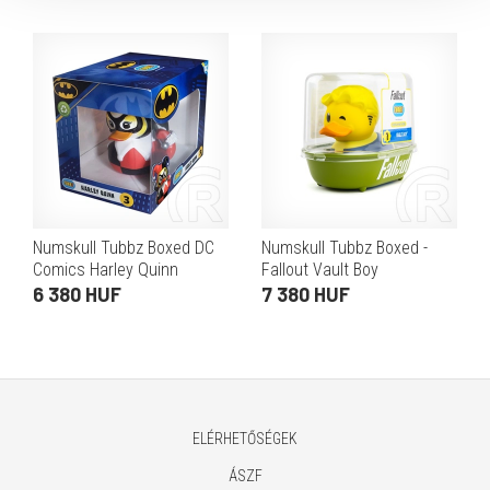
anyag, kb. 9 cm)
Numskull Tubbz Boxed DC
Numskull Tubbz Boxed -
Comics Harley Quinn
Fallout Vault Boy
gumikacsa (dobozos, PVC,
gumikacsa (dobozos, PVC,
6 380 HUF
7 380 HUF
kb. 9 cm)
kb. 9 cm)
ELÉRHETŐSÉGEK
ÁSZF