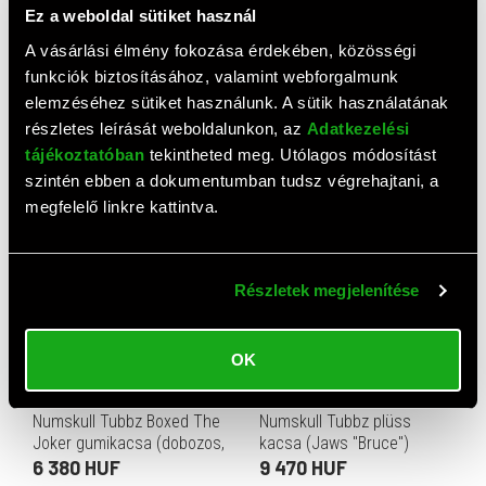
Ez a weboldal sütiket használ
A vásárlási élmény fokozása érdekében, közösségi
funkciók biztosításához, valamint webforgalmunk
elemzéséhez sütiket használunk. A sütik használatának
Numskull Tubbz Boxed
Numskull Tubbz Boxed
részletes leírását weboldalunkon, az
Adatkezelési
gumikacsa (Optimus Prime,
gumikacsa (DC Comics,
Transformers, dobozos)
Superman)
tájékoztatóban
tekintheted meg. Utólagos módosítást
7 380 HUF
6 380 HUF
szintén ebben a dokumentumban tudsz végrehajtani, a
megfelelő linkre kattintva.
Részletek megjelenítése
OK
Numskull Tubbz Boxed The
Numskull Tubbz plüss
Joker gumikacsa (dobozos,
kacsa (Jaws "Bruce")
hivatalos DC-licenc, PVC
6 380 HUF
9 470 HUF