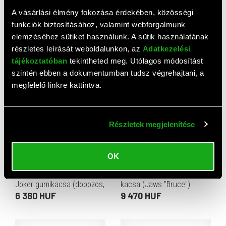
A vásárlási élmény fokozása érdekében, közösségi
funkciók biztosításához, valamint webforgalmunk
Numskull Tubbz Boxed
Numskull Tubbz Boxed
elemzéséhez sütiket használunk. A sütik használatának
gumikacsa (Optimus Prime,
gumikacsa (DC Comics,
részletes leírását weboldalunkon, az
Adatkezelési
Transformers, dobozos)
Superman)
7 380 HUF
6 380 HUF
tájékoztatóban
tekintheted meg. Utólagos módosítást
szintén ebben a dokumentumban tudsz végrehajtani, a
megfelelő linkre kattintva.
Részletek megjelenítése
OK
Numskull Tubbz Boxed The
Numskull Tubbz plüss
Joker gumikacsa (dobozos,
kacsa (Jaws "Bruce")
hivatalos DC-licenc, PVC
6 380 HUF
9 470 HUF
anyag, kb. 9 cm)