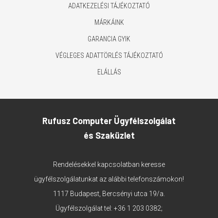
ADATKEZELÉSI TÁJÉKOZTATÓ
MÁRKÁINK
GARANCIA GYIK
VÉGLEGES ADATTÖRLÉS TÁJÉKOZTATÓ
ELÁLLÁS
Rufusz Computer Ügyfélszolgálat
és Szaküzlet
Rendelésekkel kapcsolatban keresse
ügyfélszolgálatunkat az alábbi telefonszámokon!
1117 Budapest, Bercsényi utca 19/a.
Ügyfélszolgálat tel:
+36 1 203 0382
;