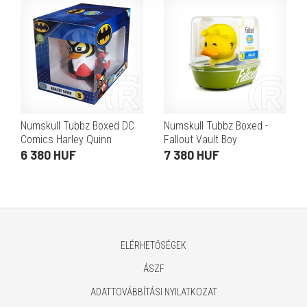
Numskull Tubbz Boxed DC
Numskull Tubbz Boxed -
Comics Harley Quinn
Fallout Vault Boy
gumikacsa (dobozos, PVC,
gumikacsa (dobozos, PVC,
6 380 HUF
7 380 HUF
kb. 9 cm)
kb. 9 cm)
ELÉRHETŐSÉGEK
ÁSZF
ADATTOVÁBBÍTÁSI NYILATKOZAT