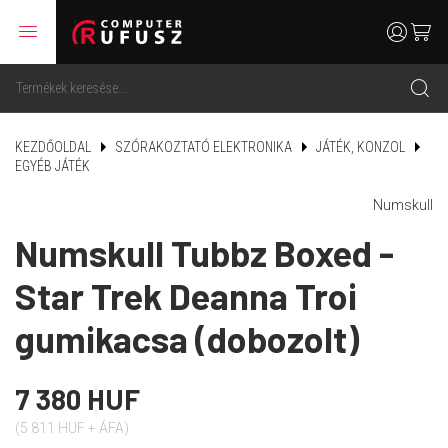
menu
user
cart
search
KEZDŐOLDAL
SZÓRAKOZTATÓ ELEKTRONIKA
JÁTÉK, KONZOL
EGYÉB JÁTÉK
Numskull
Numskull Tubbz Boxed -
Star Trek Deanna Troi
gumikacsa (dobozolt)
7 380 HUF
(5 811 HUF + ÁFA)