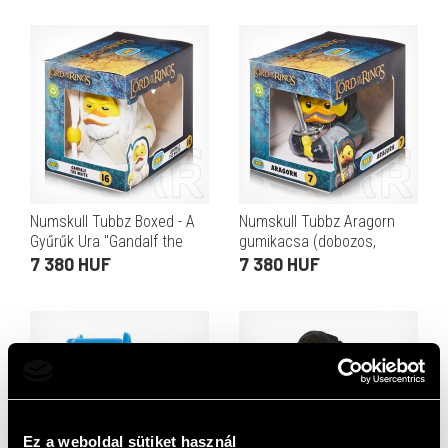
Numskull Tubbz Boxed - A
Numskull Tubbz Aragorn
Gyűrűk Ura "Gandalf the
gumikacsa (dobozos,
White" gumikacsa
hivatalos Gyűrűk Ura licenc,
7 380 HUF
7 380 HUF
(dobozos, gyűjtői, kb. 9 cm,
PVC, kb. 9 cm)
PVC, fehér)
Ez a weboldal sütiket használ