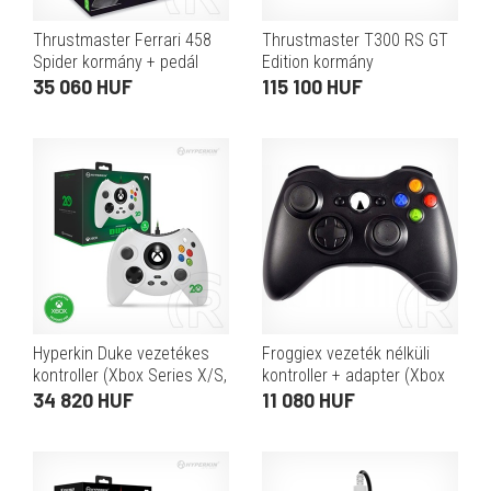
Thrustmaster Ferrari 458
Thrustmaster T300 RS GT
Spider kormány + pedál
Edition kormány
(XO)
(PC/PS3/PS4)
35 060 HUF
115 100 HUF
Hyperkin Duke vezetékes
Froggiex vezeték nélküli
kontroller (Xbox Series X/S,
kontroller + adapter (Xbox
Xbox One, Windows 10/11,
360, PC, fekete)
34 820 HUF
11 080 HUF
20. évfordulós kiadás,
hivatalosan licence