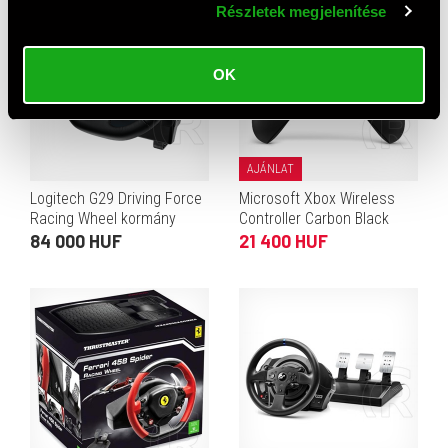
Részletek megjelenítése
OK
AJÁNLAT
Logitech G29 Driving Force
Microsoft Xbox Wireless
Racing Wheel kormány
Controller Carbon Black
(PC/PS3/PS4/PS5)
84 000 HUF
21 400 HUF