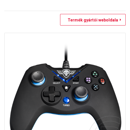
Termék gyártói weboldala