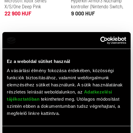
Microsoft Xbox Series
Hyperkin Armor3 Nuchamp
X/S/One Deep Pink
kontroller (Nintendo Switch,
BT, 8-10 óra akku,
22 900 HUF
9 000 HUF
programozható paddle, force
feedback, fehér)
Értékelések
0,0
Ez a weboldal sütiket használ
(
0
értékelés)
ÉRTÉKELÉS ÍRÁSA
A vásárlási élmény fokozása érdekében, közösségi
funkciók biztosításához, valamint webforgalmunk
elemzéséhez sütiket használunk. A sütik használatának
Ehhez a termékhez még nem érkezett értékelés. Legyél te
az első!
részletes leírását weboldalunkon, az
Adatkezelési
tájékoztatóban
tekintheted meg. Utólagos módosítást
szintén ebben a dokumentumban tudsz végrehajtani, a
megfelelő linkre kattintva.
Top termékek