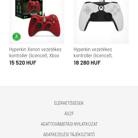
Hyperkin Xenon vezetékes
Hyperkin vezetékes
kontroller (licencelt, Xbox
kontroller (licencelt,
Series, Xbox One, Windows
kompatibilis Xbox Series
15 520 HUF
18 280 HUF
11/10, piros)
X/S, Xbox One, Windows
11/10, fehér)
ELÉRHETŐSÉGEK
ÁSZF
ADATTOVÁBBÍTÁSI NYILATKOZAT
ADATKEZELÉSI TÁJÉKOZTATÓ