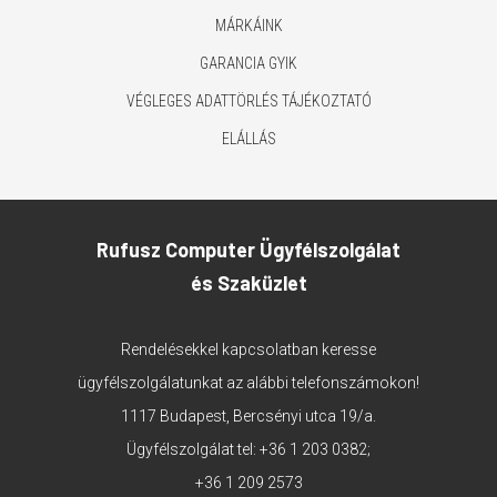
MÁRKÁINK
GARANCIA GYIK
VÉGLEGES ADATTÖRLÉS TÁJÉKOZTATÓ
ELÁLLÁS
Rufusz Computer Ügyfélszolgálat
és Szaküzlet
Rendelésekkel kapcsolatban keresse
ügyfélszolgálatunkat az alábbi telefonszámokon!
1117 Budapest, Bercsényi utca 19/a.
Ügyfélszolgálat tel:
+36 1 203 0382
;
+36 1 209 2573