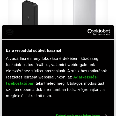
Xiaomi Redmi powerbank
Xiaomi Lite powerbank
Ez a weboldal sütiket használ
(20000 mAh, 18W, fekete)
(10000 mAh, 22,5W, fehér)
6 810 HUF
4 540 HUF
A vásárlási élmény fokozása érdekében, közösségi
funkciók biztosításához, valamint webforgalmunk
elemzéséhez sütiket használunk. A sütik használatának
részletes leírását weboldalunkon, az
Adatkezelési
tájékoztatóban
tekintheted meg. Utólagos módosítást
szintén ebben a dokumentumban tudsz végrehajtani, a
megfelelő linkre kattintva.
Részletek megjelenítése