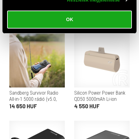
Xiaomi UltraThin Magnetic
Samsung powerbank
Power Bank 5000 15W
(10000 mAh, 25 W, bézs)
gleccserezüst
19 560 HUF
11 170 HUF
OK
Sandberg Survivor Radio
Silicon Power Power Bank
All-in-1 5000 rádió (v5.0,
QD50 5000mAh Li-ion
5000 mAh belső akku, 3W,
(vanília)
14 650 HUF
4 550 HUF
napelem 5V/95mA,
zseblámpa 250 lm)