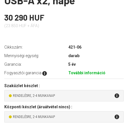
USB-A x2, nape
30 290 HUF
(23 850 HUF + ÁFA)
Cikkszám:
421-06
Mennyiségi egység:
darab
Garancia:
5 év
Fogyasztói garancia
:
További információ
Szaküzlet készlet :
RENDELÉSRE, 2-4 MUNKANAP
Központi készlet (áruátvétel nincs) :
RENDELÉSRE, 2-4 MUNKANAP