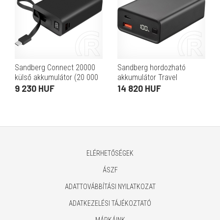
Sandberg Connect 20000
Sandberg hordozható
külső akkumulátor (20 000
akkumulátor Travel
mAh, 77Wh, PD 20W, USB-C
powerbank 20 000 mAh
9 230 HUF
14 820 HUF
és USB-A kimenetek, LCD
(65W PD, 22,5W USB-A, 77
kijelző, USB-C kábel 1
Wh, Li-ion)
ELÉRHETŐSÉGEK
ÁSZF
ADATTOVÁBBÍTÁSI NYILATKOZAT
ADATKEZELÉSI TÁJÉKOZTATÓ
MÁRKÁINK