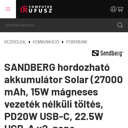
menu
user
cart
search
KEZDŐOLDAL
KOMMUNIKÁCIÓ
POWERBANK
SANDBERG hordozható
akkumulátor Solar (27000
mAh, 15W mágneses
vezeték nélküli töltés,
PD20W USB-C, 22.5W