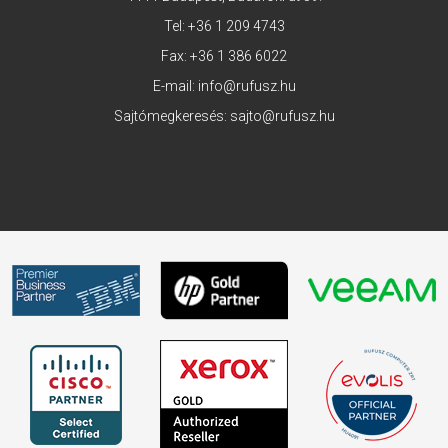
Tel:
+36 1 209 4743
Fax: +36 1 386 6022
E-mail:
info@rufusz.hu
Sajtómegkeresés:
sajto@rufusz.hu