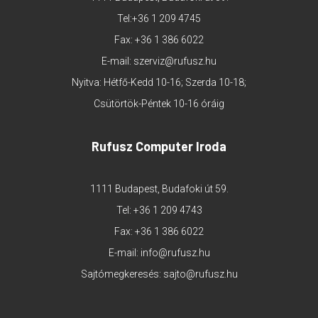
Tel:
+36 1 209 4745
Fax: +36 1 386 6022
E-mail:
szerviz@rufusz.hu
Nyitva: Hétfő-Kedd 10-16; Szerda 10-18;
Csütörtök-Péntek 10-16 óráig
Rufusz Computer Iroda
1111 Budapest, Budafoki út 59.
Tel:
+36 1 209 4743
Fax: +36 1 386 6022
E-mail:
info@rufusz.hu
Sajtómegkeresés:
sajto@rufusz.hu