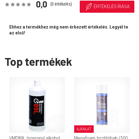
0,0
(
0
értékelés)
ÉRTÉKELÉS ÍRÁSA
Ehhez a termékhez még nem érkezett értékelés. Legyél te
az első!
Top termékek
AJÁNLAT
VMD89L Isopropyl alkohol
Megafoam tisztítóhab (500