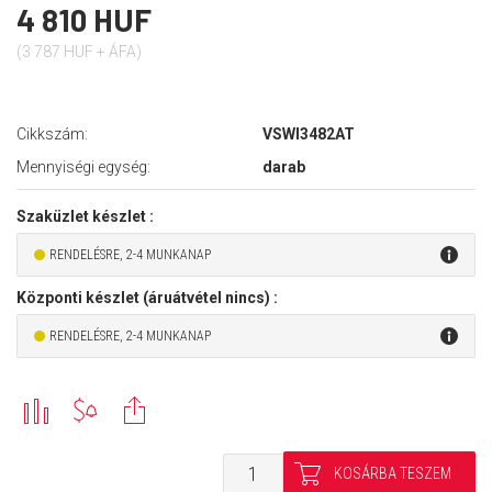
4 810 HUF
(3 787 HUF + ÁFA)
Cikkszám:
VSWI3482AT
Mennyiségi egység:
darab
Szaküzlet készlet :
RENDELÉSRE, 2-4 MUNKANAP
Központi készlet (áruátvétel nincs) :
RENDELÉSRE, 2-4 MUNKANAP