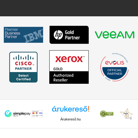
Árukereső.hu