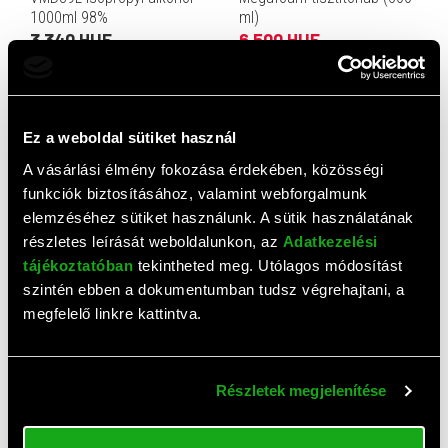
1000ml 98%
ml)
3 340 HUF
6 500 HUF
Ez a weboldal sütiket használ
A vásárlási élmény fokozása érdekében, közösségi
funkciók biztosításához, valamint webforgalmunk
elemzéséhez sütiket használunk. A sütik használatának
részletes leírását weboldalunkon, az
Adatkezelési
AJÁNLAT
AJÁNLAT
tájékoztatóban
tekintheted meg. Utólagos módosítást
TP-Link UB500 Nano USB
Hama képernyő tisztító
szintén ebben a dokumentumban tudsz végrehajtani, a
bluetooth adapter (v5.0)
folyadék 200 ml
megfelelő linkre kattintva.
2 781 HUF
1 250 HUF
Részletek megjelenítése