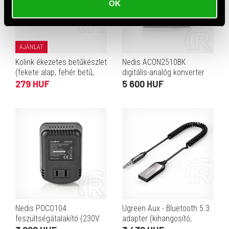
OK
AJÁNLAT
Kolink ékezetes betűkészlet
Nedis ACON2510BK
(fekete alap, fehér betű,
digitális-analóg konverter
magyar)
(HDMI eARC átalakítás, 2×
279 HUF
5 600 HUF
RCA kimenet, 3,5 mm
analóg kimenet, digitális
koax
Nedis POCO104
Ugreen Aux - Bluetooth 5.3
feszültségátalakító (230V
adapter (kihangosító,
AC › 110V AC, 30W,
3,5mm Jack, autós,