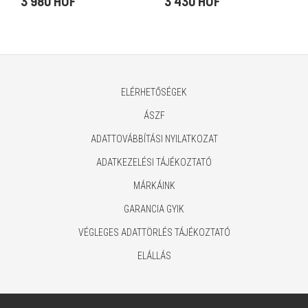
3 980 HUF
3 430 HUF
kompakt, USA)
mikrofonnal, szürke)
ELÉRHETŐSÉGEK
ÁSZF
ADATTOVÁBBÍTÁSI NYILATKOZAT
ADATKEZELÉSI TÁJÉKOZTATÓ
MÁRKÁINK
GARANCIA GYIK
VÉGLEGES ADATTÖRLÉS TÁJÉKOZTATÓ
ELÁLLÁS