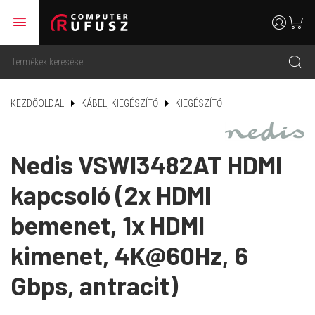
menu
user
cart
search
KEZDŐOLDAL
KÁBEL, KIEGÉSZÍTŐ
KIEGÉSZÍTŐ
Nedis VSWI3482AT HDMI
kapcsoló (2x HDMI
bemenet, 1x HDMI
kimenet, 4K@60Hz, 6
Gbps, antracit)