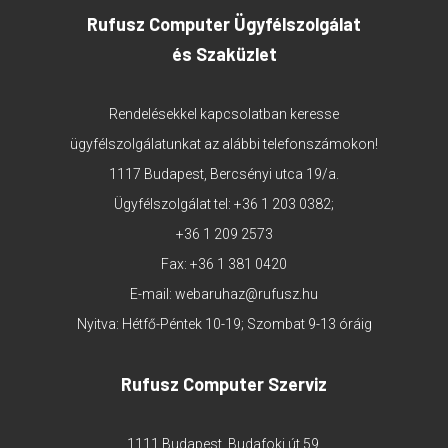
Rufusz Computer Ügyfélszolgálat
és Szaküzlet
Rendelésekkel kapcsolatban keresse
ügyfélszolgálatunkat az alábbi telefonszámokon!
1117 Budapest, Bercsényi utca 19/a.
Ügyfélszolgálat tel:
+36 1 203 0382
;
+36 1 209 2573
Fax: +36 1 381 0420
E-mail:
webaruhaz@rufusz.hu
Nyitva: Hétfő-Péntek 10-19; Szombat 9-13 óráig
Rufusz Computer Szerviz
1111 Budapest, Budafoki út 59.