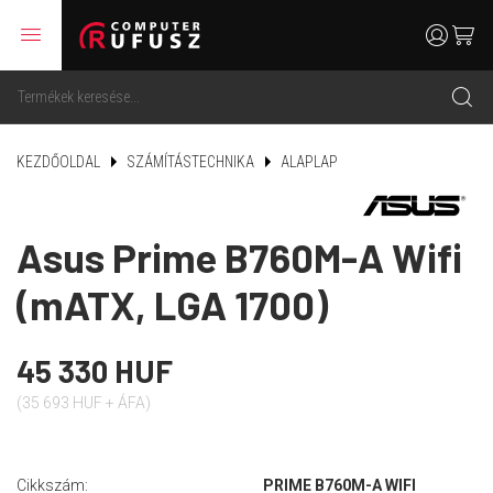
menu
user
cart
search
KEZDŐOLDAL
SZÁMÍTÁSTECHNIKA
ALAPLAP
Asus Prime B760M-A Wifi
(mATX, LGA 1700)
45 330 HUF
(35 693 HUF + ÁFA)
Cikkszám:
PRIME B760M-A WIFI