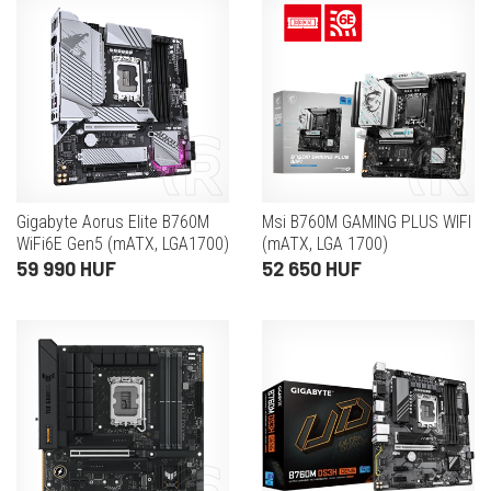
Gigabyte Aorus Elite B760M
Msi B760M GAMING PLUS WIFI
WiFi6E Gen5 (mATX, LGA1700)
(mATX, LGA 1700)
59 990 HUF
52 650 HUF