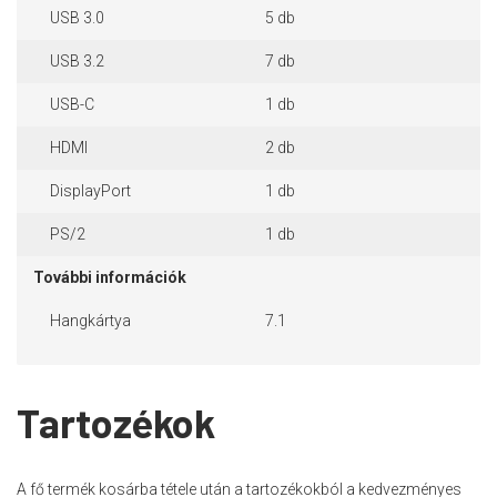
USB 3.0
5 db
USB 3.2
7 db
USB-C
1 db
HDMI
2 db
DisplayPort
1 db
PS/2
1 db
További információk
Hangkártya
7.1
Tartozékok
A fő termék kosárba tétele után a tartozékokból a kedvezményes