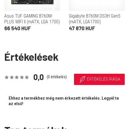
Asus TUF GAMING B760M-
Gigabyte B760M DS3H Gen5
PLUS WIFI II (mATX, LGA 1700)
(mATX, LGA1700)
66 540 HUF
47 870 HUF
Értékelések
0,0
(
0
értékelés)
ÉRTÉKELÉS ÍRÁSA
Ehhez a termékhez még nem érkezett értékelés. Legyél te
az első!