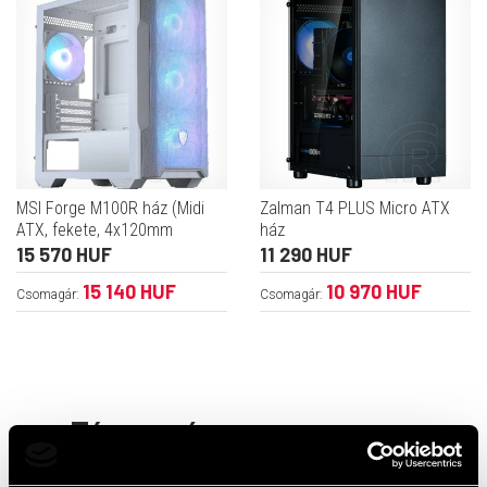
MSI Forge M100R ház (Midi
Zalman T4 PLUS Micro ATX
ATX, fekete, 4x120mm
ház
ventilátor, táp nélkül)
15 570 HUF
11 290 HUF
15 140 HUF
10 970 HUF
Csomagár:
Csomagár:
Tápegység