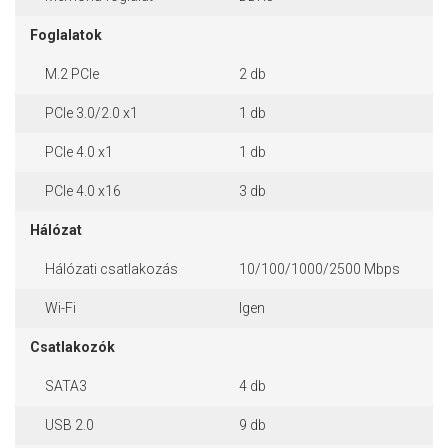
Foglalatok
M.2 PCIe
2 db
PCIe 3.0/2.0 x1
1 db
PCIe 4.0 x1
1 db
PCIe 4.0 x16
3 db
Hálózat
Hálózati csatlakozás
10/100/1000/2500 Mbps
Wi-Fi
Igen
Csatlakozók
SATA3
4 db
USB 2.0
9 db