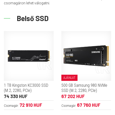
csomagáron lehet válogatni.
Belső SSD
AJÁNLAT
1 TB Kingston KC3000 SSD
500 GB Samsung 980 NVMe
(M.2, 2280, PCIe)
SSD (M.2, 2280, PCIe)
74 330 HUF
67 202 HUF
72 910 HUF
67 760 HUF
Csomagár:
Csomagár: