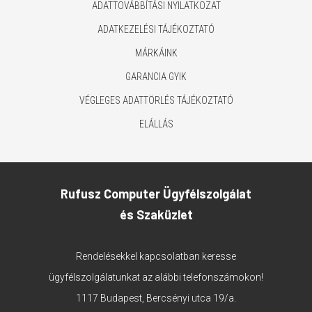
ADATTOVÁBBÍTÁSI NYILATKOZAT
ADATKEZELÉSI TÁJÉKOZTATÓ
MÁRKÁINK
GARANCIA GYIK
VÉGLEGES ADATTÖRLÉS TÁJÉKOZTATÓ
ELÁLLÁS
Rufusz Computer Ügyfélszolgálat
és Szaküzlet
Rendelésekkel kapcsolatban keresse
ügyfélszolgálatunkat az alábbi telefonszámokon!
1117 Budapest, Bercsényi utca 19/a.