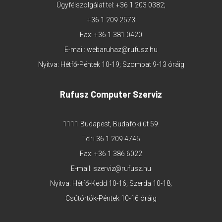
Ügyfélszolgálat tel:
+36 1 203 0382
;
+36 1 209 2573
Fax: +36 1 381 0420
E-mail:
webaruhaz@rufusz.hu
Nyitva: Hétfő-Péntek 10-19; Szombat 9-13 óráig
Rufusz Computer Szerviz
1111 Budapest, Budafoki út 59.
Tel:
+36 1 209 4745
Fax: +36 1 386 6022
E-mail:
szerviz@rufusz.hu
Nyitva: Hétfő-Kedd 10-16; Szerda 10-18;
Csütörtök-Péntek 10-16 óráig