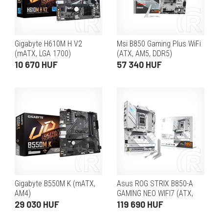
Gigabyte H610M H V2
Msi B850 Gaming Plus WiFi
(mATX, LGA 1700)
(ATX, AM5, DDR5)
10 670 HUF
57 340 HUF
Gigabyte B550M K (mATX,
Asus ROG STRIX B850-A
AM4)
GAMING NEO WIFI7 (ATX,
AM5)
29 030 HUF
119 690 HUF