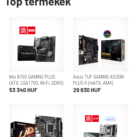
Top termékek
Msi B760 GAMING PLUS
Asus TUF GAMING A520M-
(ATX, LGA1700, Wi-Fi, DDR5)
PLUS II (mATX, AM4)
53 340 HUF
29 630 HUF