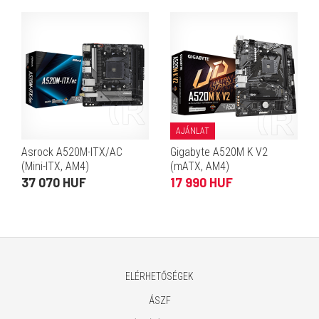
AJÁNLAT
Asrock A520M-ITX/AC
Gigabyte A520M K V2
(Mini-ITX, AM4)
(mATX, AM4)
37 070 HUF
17 990 HUF
ELÉRHETŐSÉGEK
ÁSZF