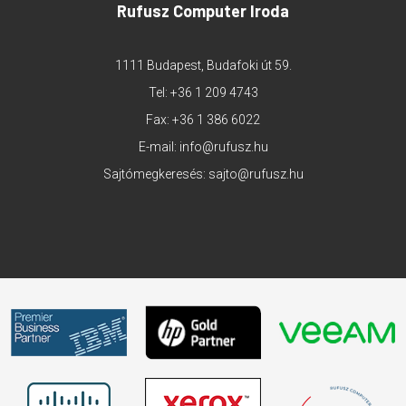
Rufusz Computer Iroda
1111 Budapest, Budafoki út 59.
Tel:
+36 1 209 4743
Fax: +36 1 386 6022
E-mail:
info@rufusz.hu
Sajtómegkeresés:
sajto@rufusz.hu