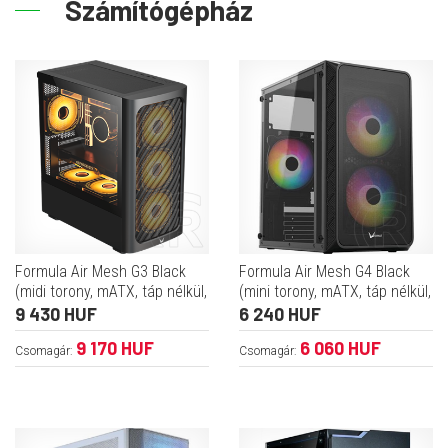
Számítógépház
Formula Air Mesh G3 Black
Formula Air Mesh G4 Black
(midi torony, mATX, táp nélkül,
(mini torony, mATX, táp nélkül,
fekete-fehér)
fekete)
9 430 HUF
6 240 HUF
9 170 HUF
6 060 HUF
Csomagár:
Csomagár: