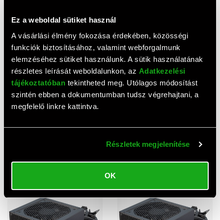
Ez a weboldal sütiket használ
A vásárlási élmény fokozása érdekében, közösségi
funkciók biztosításához, valamint webforgalmunk
elemzéséhez sütiket használunk. A sütik használatának
részletes leírását weboldalunkon, az
Adatkezelési
tájékoztatóban
tekintheted meg. Utólagos módosítást
AJÁNLAT
szintén ebben a dokumentumban tudsz végrehajtani, a
Akyga Basic tápegység (500
Gigabyte P450B tápegység
megfelelő linkre kattintva.
W, ATX)
(450 W, 80+ Bronze, ATX)
6 730 HUF
13 300 HUF
6 540 HUF
13 000 HUF
Csomagár:
Csomagár:
Részletek megjelenítése
OK