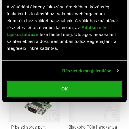
A vásárlási élmény fokozása érdekében, közösségi
funkciók biztosításához, valamint webforgalmunk
elemzéséhez sütiket használunk. A sütik használatának
részletes leírását weboldalunkon, az
Adatkezelési
tájékoztatóban
tekintheted meg. Utólagos módosítást
szintén ebben a dokumentumban tudsz végrehajtani, a
Blackbird PCIe bővítőkártya
Blackbird PCI bővítőkártya
megfelelő linkre kattintva.
(4x SATA 6G)
(4x SATA)
7 530 HUF
4 670 HUF
Részletek megjelenítése
OK
HP belső soros port
Blackbird PCIe hangkártya