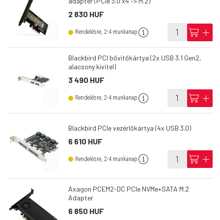
adapter (PCIe 3.0 x4 -> M.2)
2 830 HUF
info
cart
add
Rendelésre, 2-4 munkanap
Blackbird PCI bővítőkártya (2x USB 3.1 Gen2,
alacsony kivitel)
3 490 HUF
info
cart
add
Rendelésre, 2-4 munkanap
Blackbird PCIe vezérlőkártya (4x USB 3.0)
6 610 HUF
info
cart
add
Rendelésre, 2-4 munkanap
Axagon PCEM2-DC PCIe NVMe+SATA M.2
Adapter
6 850 HUF