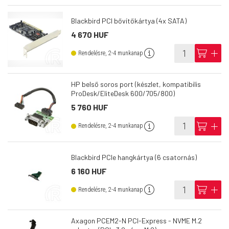
Blackbird PCI bővítőkártya (4x SATA)
4 670 HUF
info
cart
add
Rendelésre, 2-4 munkanap
HP belső soros port (készlet, kompatibilis
ProDesk/EliteDesk 600/705/800)
5 760 HUF
info
cart
add
Rendelésre, 2-4 munkanap
Blackbird PCIe hangkártya (6 csatornás)
6 160 HUF
info
cart
add
Rendelésre, 2-4 munkanap
Axagon PCEM2-N PCI-Express - NVME M.2