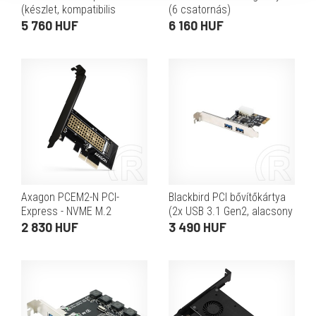
(készlet, kompatibilis
(6 csatornás)
ProDesk/EliteDesk
5 760 HUF
6 160 HUF
600/705/800)
Axagon PCEM2-N PCI-
Blackbird PCI bővítőkártya
Express - NVME M.2
(2x USB 3.1 Gen2, alacsony
adapter (PCIe 3.0 x4 -> M.2)
kivitel)
2 830 HUF
3 490 HUF