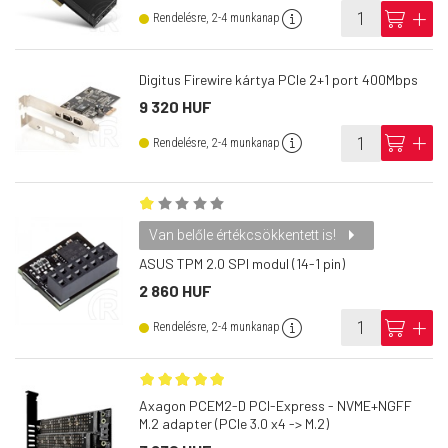
info
cart
add
Rendelésre, 2-4 munkanap
Digitus Firewire kártya PCIe 2+1 port 400Mbps
9 320 HUF
info
cart
add
Rendelésre, 2-4 munkanap
Van belőle értékcsökkentett is!
ASUS TPM 2.0 SPI modul (14-1 pin)
2 860 HUF
info
cart
add
Rendelésre, 2-4 munkanap
Axagon PCEM2-D PCI-Express - NVME+NGFF
M.2 adapter (PCIe 3.0 x4 -> M.2)