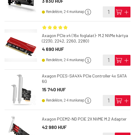
3 830 HUF
info
cart
add
Rendelésre, 2-4 munkanap
Axagon PCIe x4 (16x foglalat)- M.2 NVMe kártya
(2230, 2242, 2260, 2280)
4 690 HUF
info
cart
add
Rendelésre, 2-4 munkanap
Axagon PCES-SA4X4 PCIe Controller 4x SATA
6G
15 740 HUF
info
cart
add
Rendelésre, 2-4 munkanap
Axagon PCEM2-ND PCIE 2X NVME M.2 Adapter
42 980 HUF