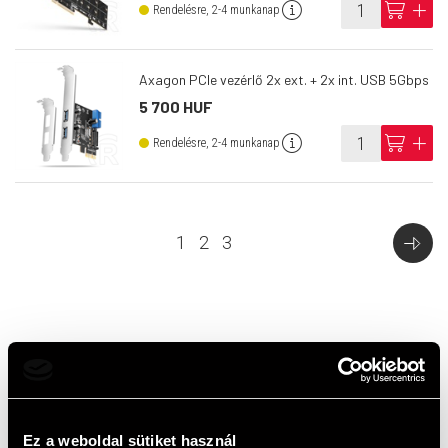
info
cart
add
Rendelésre, 2-4 munkanap
Axagon PCIe vezérlő 2x ext. + 2x int. USB 5Gbps
5 700 HUF
info
cart
add
Rendelésre, 2-4 munkanap
1
2
3
Top termékek
Ez a weboldal sütiket használ