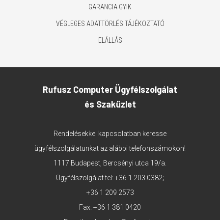
GARANCIA GYIK
VÉGLEGES ADATTÖRLÉS TÁJÉKOZTATÓ
ELÁLLÁS
Rufusz Computer Ügyfélszolgálat
és Szaküzlet
Rendelésekkel kapcsolatban keresse
ügyfélszolgálatunkat az alábbi telefonszámokon!
1117 Budapest, Bercsényi utca 19/a.
Ügyfélszolgálat tel:
+36 1 203 0382
;
+36 1 209 2573
Fax: +36 1 381 0420