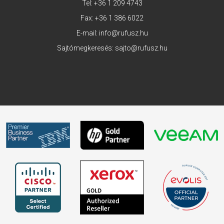
Tel:
+36 1 209 4743
Fax: +36 1 386 6022
E-mail:
info@rufusz.hu
Sajtómegkeresés:
sajto@rufusz.hu