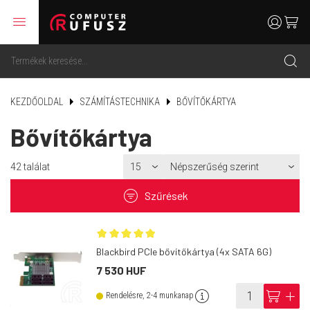
menu
user
cart
search
KEZDŐOLDAL
SZÁMÍTÁSTECHNIKA
BŐVÍTŐKÁRTYA
Bővítőkártya
42
találat
filter
Szűrések
Blackbird PCIe bővítőkártya (4x SATA 6G)
7 530 HUF
info
cart
add
Rendelésre, 2-4 munkanap