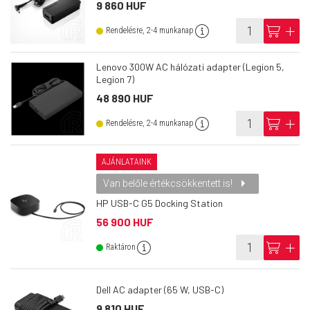
9 860 HUF
info
cart
add
Rendelésre, 2-4 munkanap
Lenovo 300W AC hálózati adapter (Legion 5,
Legion 7)
48 890 HUF
info
cart
add
Rendelésre, 2-4 munkanap
AJÁNLATAINK
Van belőle értékcsökkentett is!
HP USB-C G5 Docking Station
56 900 HUF
info
cart
add
Raktáron
Dell AC adapter (65 W, USB-C)
9 810 HUF