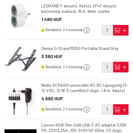
LEGRAND T-elosztó, Kettős 2P+F elosztó
biztonsági zsaluval, 16 A, fehér-szürke
1 490 HUF
info
cart
add
Rendelésre, 2-4 munkanap
Genius G-Stand M250 Portable Stand Grey
3 380 HUF
info
cart
add
Rendelésre, 2-4 munkanap
Nedis ACPA001 univerzális AC-DC tápegység (3-
12 V DC, 12 W, 6 cserélhető dugó, 1,8 m, fekete)
4 990 HUF
info
cart
add
Rendelésre, 2-4 munkanap
Lenovo 65W Slim GaN USB-C AC adapter (USB-
PD, 20V/3,25A, 100-240V 50-60Hz, C5 dugó,