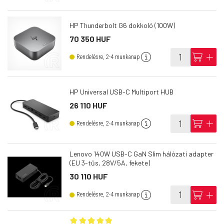
HP Thunderbolt G6 dokkoló (100W)
70 350 HUF
info
cart
add
Rendelésre, 2-4 munkanap
HP Universal USB-C Multiport HUB
26 110 HUF
info
cart
add
Rendelésre, 2-4 munkanap
Lenovo 140W USB-C GaN Slim hálózati adapter
(EU 3-tűs, 28V/5A, fekete)
30 110 HUF
info
cart
add
Rendelésre, 2-4 munkanap