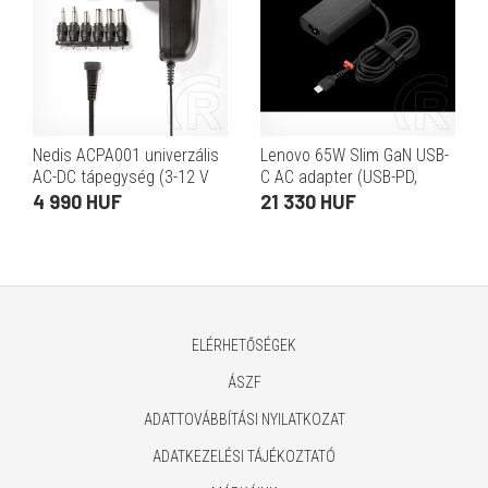
Nedis ACPA001 univerzális
Lenovo 65W Slim GaN USB-
AC-DC tápegység (3-12 V
C AC adapter (USB-PD,
DC, 12 W, 6 cserélhető
20V/3,25A, 100-240V 50-
4 990 HUF
21 330 HUF
dugó, 1,8 m, fekete)
60Hz, C5 dugó, fekete)
ELÉRHETŐSÉGEK
ÁSZF
ADATTOVÁBBÍTÁSI NYILATKOZAT
ADATKEZELÉSI TÁJÉKOZTATÓ