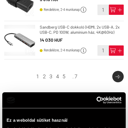
info
cart
add
Rendelésre, 2-4 munkanap
Sandberg USB-C dokkoló (HDMI, 2x USB-A, 2x
USB-C, PD 100W, alumínium ház, 4K@60Hz)
14 030 HUF
info
cart
add
Rendelésre, 2-4 munkanap
1
2
3
4
5
...
7
Top termékek
Ez a weboldal sütiket használ