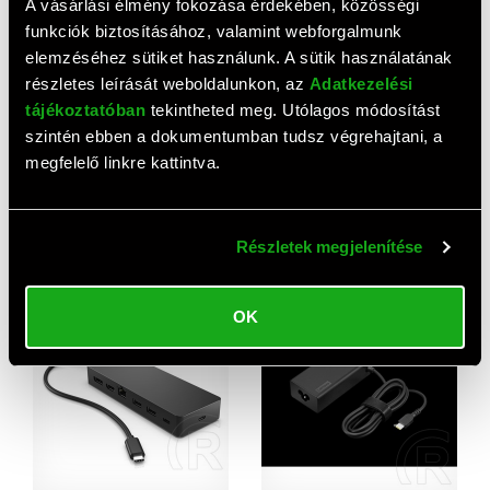
A vásárlási élmény fokozása érdekében, közösségi
funkciók biztosításához, valamint webforgalmunk
elemzéséhez sütiket használunk. A sütik használatának
részletes leírását weboldalunkon, az
Adatkezelési
tájékoztatóban
tekintheted meg. Utólagos módosítást
szintén ebben a dokumentumban tudsz végrehajtani, a
megfelelő linkre kattintva.
HP USB-C G6 Docking
HP Thunderbolt G6 dokkoló
Station
(100W)
55 990 HUF
70 350 HUF
Részletek megjelenítése
OK