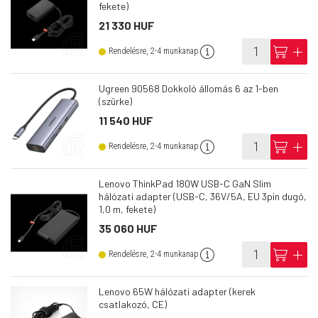
fekete)
21 330 HUF
info
cart
add
Rendelésre, 2-4 munkanap
Ugreen 90568 Dokkoló állomás 6 az 1-ben
(szürke)
11 540 HUF
info
cart
add
Rendelésre, 2-4 munkanap
Lenovo ThinkPad 180W USB-C GaN Slim
hálózati adapter (USB-C, 36V/5A, EU 3pin dugó,
1,0 m, fekete)
35 060 HUF
info
cart
add
Rendelésre, 2-4 munkanap
Lenovo 65W hálózati adapter (kerek
csatlakozó, CE)