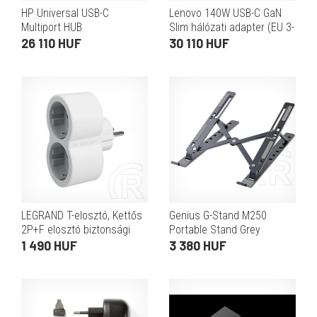
HP Universal USB-C
Lenovo 140W USB-C GaN
Multiport HUB
Slim hálózati adapter (EU 3-
tűs, 28V/5A, fekete)
26 110 HUF
30 110 HUF
LEGRAND T-elosztó, Kettős
Genius G-Stand M250
2P+F elosztó biztonsági
Portable Stand Grey
zsaluval, 16 A, fehér-szürke
1 490 HUF
3 380 HUF