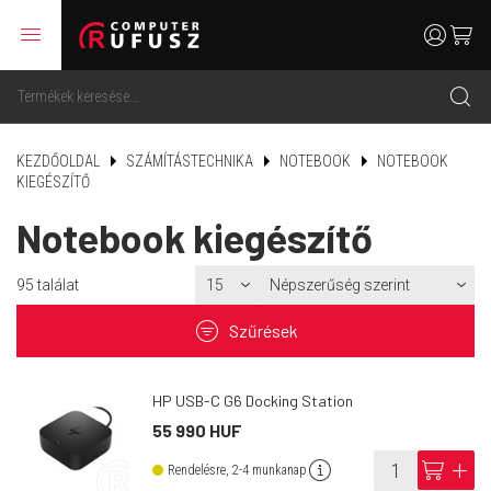
menu
user
cart
search
KEZDŐOLDAL
SZÁMÍTÁSTECHNIKA
NOTEBOOK
NOTEBOOK
KIEGÉSZÍTŐ
Notebook kiegészítő
95
találat
filter
Szűrések
HP USB-C G6 Docking Station
55 990 HUF
info
cart
add
Rendelésre, 2-4 munkanap