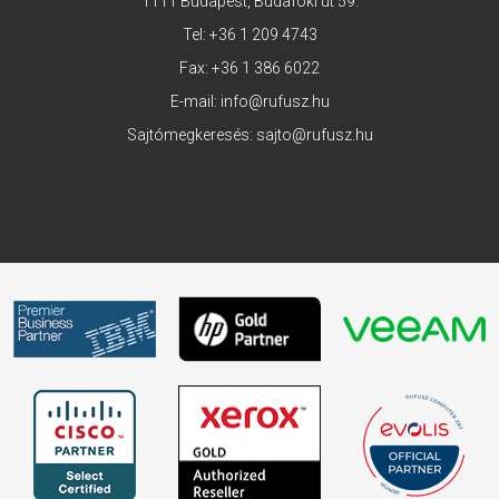
1111 Budapest, Budafoki út 59.
Tel:
+36 1 209 4743
Fax: +36 1 386 6022
E-mail:
info@rufusz.hu
Sajtómegkeresés:
sajto@rufusz.hu