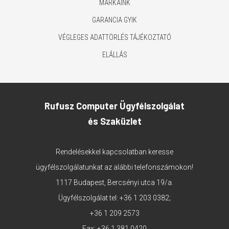
MÁRKÁINK
GARANCIA GYIK
VÉGLEGES ADATTÖRLÉS TÁJÉKOZTATÓ
ELÁLLÁS
Rufusz Computer Ügyfélszolgálat
és Szaküzlet
Rendelésekkel kapcsolatban keresse
ügyfélszolgálatunkat az alábbi telefonszámokon!
1117 Budapest, Bercsényi utca 19/a.
Ügyfélszolgálat tel:
+36 1 203 0382
;
+36 1 209 2573
Fax: +36 1 381 0420