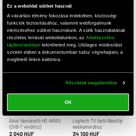
Ez a weboldal sütiket használ
A vásárlási élmény fokozása érdekében, közösségi
funkciók biztosításához, valamint webforgalmunk
elemzéséhez sütiket használunk. A sütik használatának
Digitus mobil tv állvány (70-
Mont Dolent gurulós állvány
részletes leírását weboldalunkon, az
Adatkezelési
120"-ig, max. 140 kg)
42"-100"
tájékoztatóban
tekintheted meg. Utólagos módosítást
171 290 HUF
62 000 HUF
szintén ebben a dokumentumban tudsz végrehajtani, a
megfelelő linkre kattintva.
Részletek megjelenítése
OK
Alcor távirányító HD 4400S
Logitech TV tartó MeetUp
(DVB-T vevőhöz)
webkamerához
2 040 HUF
34 100 HUF