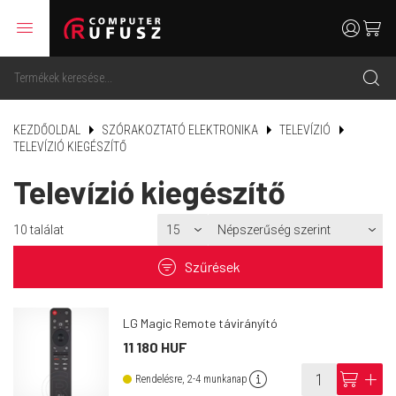
menu
user
cart
search
KEZDŐOLDAL
SZÓRAKOZTATÓ ELEKTRONIKA
TELEVÍZIÓ
TELEVÍZIÓ KIEGÉSZÍTŐ
Televízió kiegészítő
10
találat
filter
Szűrések
LG Magic Remote távirányító
11 180 HUF
info
cart
add
Rendelésre, 2-4 munkanap