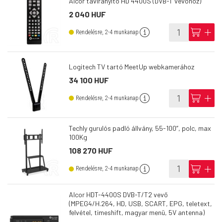
Alcor távirányító HD 4400S (DVB-T vevőhöz)
2 040 HUF
info
cart
add
Rendelésre, 2-4 munkanap
Logitech TV tartó MeetUp webkamerához
34 100 HUF
info
cart
add
Rendelésre, 2-4 munkanap
Techly gurulós padló állvány, 55-100”, polc, max
100Kg
108 270 HUF
info
cart
add
Rendelésre, 2-4 munkanap
Alcor HDT-4400S DVB-T/T2 vevő
(MPEG4/H.264, HD, USB, SCART, EPG, teletext,
felvétel, timeshift, magyar menü, 5V antenna)