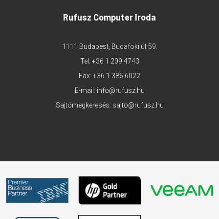
Rufusz Computer Iroda
1111 Budapest, Budafoki út 59.
Tel:
+36 1 209 4743
Fax: +36 1 386 6022
E-mail:
info@rufusz.hu
Sajtómegkeresés:
sajto@rufusz.hu