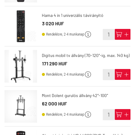
Hama 4 in 1 univerzális távirányító
3 020 HUF
info
cart
add
Rendelésre, 2-4 munkanap
Digitus mobil tv állvány (70-120"-ig, max. 140 kg)
171 290 HUF
info
cart
add
Rendelésre, 2-4 munkanap
Mont Dolent gurulós állvány 42"-100"
62 000 HUF
info
cart
add
Rendelésre, 2-4 munkanap