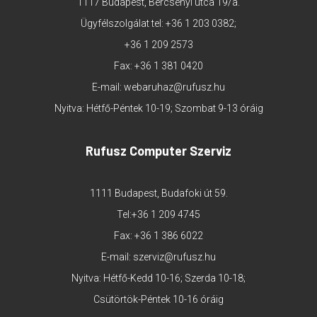
1117 Budapest, Bercsényi utca 19/a.
Ügyfélszolgálat tel:
+36 1 203 0382
;
+36 1 209 2573
Fax: +36 1 381 0420
E-mail:
webaruhaz@rufusz.hu
Nyitva: Hétfő-Péntek 10-19; Szombat 9-13 óráig
Rufusz Computer Szerviz
1111 Budapest, Budafoki út 59.
Tel:
+36 1 209 4745
Fax: +36 1 386 6022
E-mail:
szerviz@rufusz.hu
Nyitva: Hétfő-Kedd 10-16; Szerda 10-18;
Csütörtök-Péntek 10-16 óráig