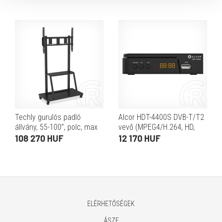
Techly gurulós padló
Alcor HDT-4400S DVB-T/T2
állvány, 55-100”, polc, max
vevő (MPEG4/H.264, HD,
100Kg
USB, SCART, EPG, teletext,
108 270 HUF
12 170 HUF
felvétel, timeshift, magyar
menü, 5V antenna)
ELÉRHETŐSÉGEK
ÁSZF