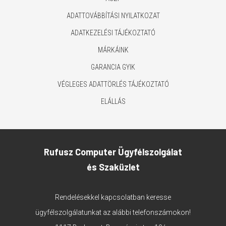
ADATTOVÁBBÍTÁSI NYILATKOZAT
ADATKEZELÉSI TÁJÉKOZTATÓ
MÁRKÁINK
GARANCIA GYIK
VÉGLEGES ADATTÖRLÉS TÁJÉKOZTATÓ
ELÁLLÁS
Rufusz Computer Ügyfélszolgálat
és Szaküzlet
Rendelésekkel kapcsolatban keresse
ügyfélszolgálatunkat az alábbi telefonszámokon!