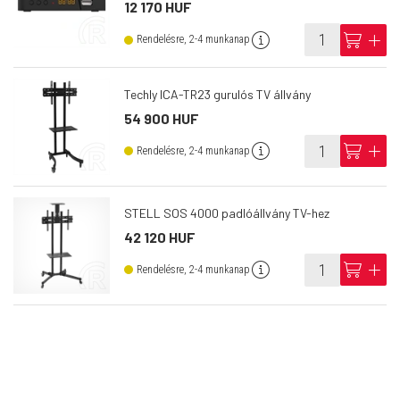
12 170 HUF
info
cart
add
Rendelésre, 2-4 munkanap
Techly ICA-TR23 gurulós TV állvány
54 900 HUF
info
cart
add
Rendelésre, 2-4 munkanap
STELL SOS 4000 padlóállvány TV-hez
42 120 HUF
info
cart
add
Rendelésre, 2-4 munkanap