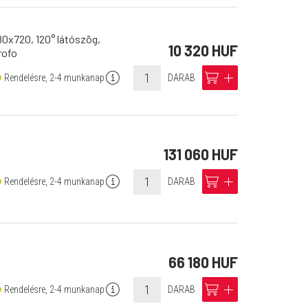
0x720, 120° látószög,
10 320 HUF
rofo
info
cart
add
Rendelésre, 2-4 munkanap
DARAB
131 060 HUF
info
cart
add
Rendelésre, 2-4 munkanap
DARAB
66 180 HUF
info
cart
add
Rendelésre, 2-4 munkanap
DARAB