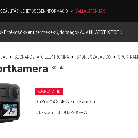
SZÁLLÍTÁSI LEHETŐSÉGEK
INFORMÁCIÓ
VÁLLALATOKNAK
ok
Értékcsökkent termékek
Újdonságok
AJÁNLATOT KÉREK
DAL
SZÓRAKOZTATÓ ELEKTRONIKA
SPORT, SZABADIDŐ
SPORTKAM
ortkamera
30
találat
AJÁNLATAINK
GoPro MAX 360 akciókamera
Cikkszám: CHDHZ-203-RW