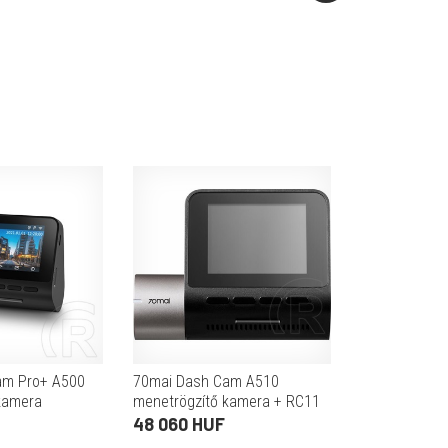
am Pro+ A500
70mai Dash Cam A510
kamera
menetrögzítő kamera + RC11
hátsó kamera szett
48 060 HUF