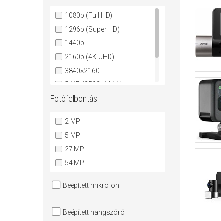
1080p (Full HD)
1296p (Super HD)
1440p
2160p (4K UHD)
3840×2160
5 MP (2592x1944)
Fotófelbontás
5,3K
5,7K
2 MP
5 MP
27 MP
54 MP
Beépített mikrofon
Beépített hangszóró