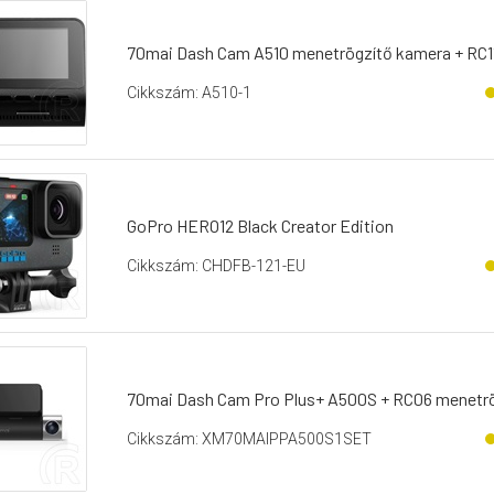
70mai Dash Cam A510 menetrögzítő kamera + RC11
Cikkszám: A510-1
GoPro HERO12 Black Creator Edition
Cikkszám: CHDFB-121-EU
70mai Dash Cam Pro Plus+ A500S + RC06 menetrö
Cikkszám: XM70MAIPPA500S1SET