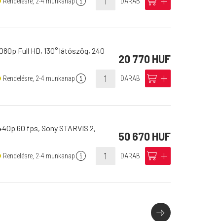
info
cart
add
Rendelésre, 2-4 munkanap
DARAB
080p Full HD, 130° látószög, 240
20 770 HUF
info
cart
add
Rendelésre, 2-4 munkanap
DARAB
440p 60 fps, Sony STARVIS 2,
50 670 HUF
info
cart
add
Rendelésre, 2-4 munkanap
DARAB