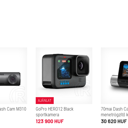
AJÁNLAT
Dash Cam M310
GoPro HERO12 Black
70mai Dash C
sportkamera
menetrögzítő 
123 900 HUF
30 620 HUF