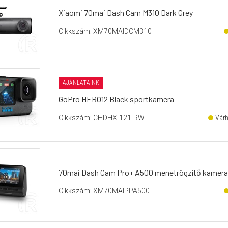
Xiaomi 70mai Dash Cam M310 Dark Grey
Cikkszám: XM70MAIDCM310
AJÁNLATAINK
GoPro HERO12 Black sportkamera
Cikkszám: CHDHX-121-RW
Várh
70mai Dash Cam Pro+ A500 menetrögzítő kamera
Cikkszám: XM70MAIPPA500