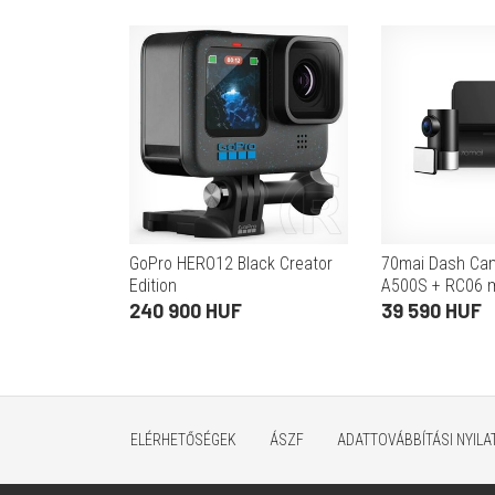
GoPro HERO12 Black Creator
70mai Dash Cam
Edition
A500S + RC06 m
kamera szett
240 900 HUF
39 590 HUF
ELÉRHETŐSÉGEK
ÁSZF
ADATTOVÁBBÍTÁSI NYIL