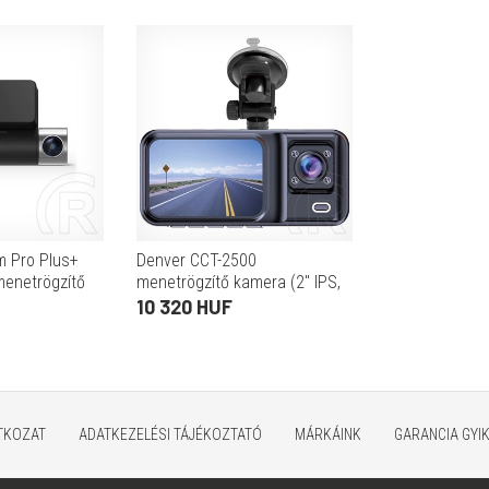
 Pro Plus+
Denver CCT-2500
enetrögzítő
menetrögzítő kamera (2" IPS,
1280x720, 120° látószög,
10 320 HUF
kétkamerás, G-szenzor,
microSD max. 64 GB, mikrofo
ATKOZAT
ADATKEZELÉSI TÁJÉKOZTATÓ
MÁRKÁINK
GARANCIA GYI