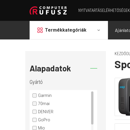
NYITVATARTÁS
ELÉRHETŐSÉGEK
grid
Termékkategóriák
Ajánlat
KEZDŐOL
Sp
Alapadatok
Gyártó
Garmin
70mai
DENVER
GoPro
Mio