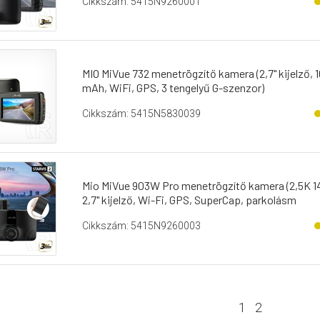
Cikkszám: 5415N9260001
MIO MiVue 732 menetrögzítő kamera (2,7" kijelző, 1
mAh, WiFi, GPS, 3 tengelyű G-szenzor)
Cikkszám: 5415N5830039
Mio MiVue 903W Pro menetrögzítő kamera (2,5K 1
2,7" kijelző, Wi-Fi, GPS, SuperCap, parkolásm
Cikkszám: 5415N9260003
1
2