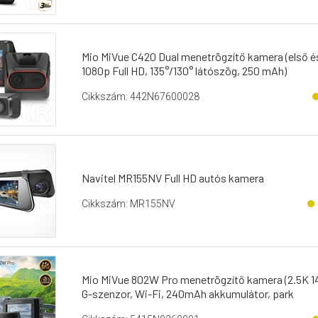
Mio MiVue C420 Dual menetrögzítő kamera (első és 
1080p Full HD, 135°/130° látószög, 250 mAh)
Cikkszám: 442N67600028
Navitel MR155NV Full HD autós kamera
Cikkszám: MR155NV
Mio MiVue 802W Pro menetrögzítő kamera (2.5K 14
G-szenzor, Wi-Fi, 240mAh akkumulátor, park