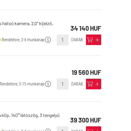
hátsó kamera, 2,0" kijelző,
34 140 HUF
info
cart
add
Rendelésre, 2-4 munkanap
DARAB
19 560 HUF
info
cart
add
Rendelésre, 5-15 munkanap
DARAB
40p, 140° látószög, 3 tengelyű
39 300 HUF