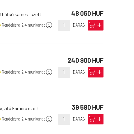
48 060 HUF
 hátsó kamera szett
info
cart
add
Rendelésre, 2-4 munkanap
DARAB
240 900 HUF
info
cart
add
Rendelésre, 2-4 munkanap
DARAB
39 590 HUF
gzítő kamera szett
info
cart
add
Rendelésre, 2-4 munkanap
DARAB