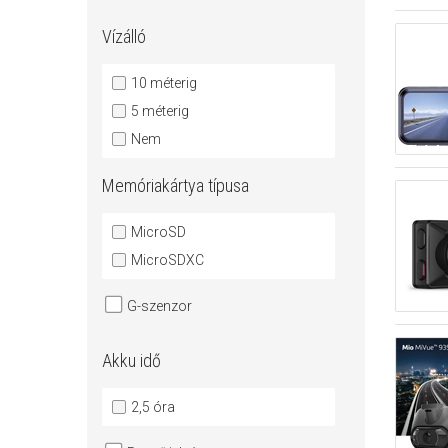
Vízálló
10 méterig
5 méterig
Nem
Memóriakártya típusa
MicroSD
MicroSDXC
G-szenzor
Akku idő
2,5 óra