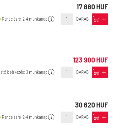
17 880 HUF
info
cart
add
Rendelésre, 2-4 munkanap
DARAB
123 900 HUF
info
cart
add
ató beérkezés: 3 munkanap
DARAB
30 620 HUF
info
cart
add
Rendelésre, 2-4 munkanap
DARAB