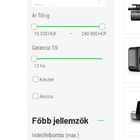
Navitel
Ár
Tól-ig
Xiaomi
10 320 HUF
240 900 HUF
Garancia
Tól
12 hó
Készlet
Akciós
Főbb jellemzők
Videófelbontás (max.)