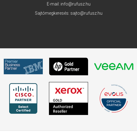
E-mail:
info@rufusz.hu
Sajtómegkeresés:
sajto@rufusz.hu