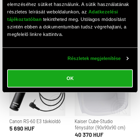
elemzéséhez sütiket használunk. A sütik használatának
részletes leírását weboldalunkon, az
Adatkezelési
tájékoztatóban
tekintheted meg. Utólagos módosítást
szintén ebben a dokumentumban tudsz végrehajtani, a
Polaroid Color Film for i-
ANZIO "SLIP-IN" ALBUM,
megfelelő linkre kattintva.
Type - double pack
10X15/20
16 130 HUF
1 010 HUF
Részletek megjelenítése
OK
Canon RS-60 E3 távkioldó
Kaiser Cube-Studio
fénysátor (90x90x90 cm)
5 690 HUF
40 370 HUF