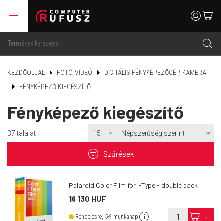
menu
user
cart
search
KEZDŐOLDAL
FOTÓ, VIDEÓ
DIGITÁLIS FÉNYKÉPEZŐGÉP, KAMERA
FÉNYKÉPEZŐ KIEGÉSZÍTŐ
Fényképező kiegészítő
37
találat
filter
Szűrések
Polaroid Color Film for i-Type - double pack
16 130 HUF
info
cart
add
Rendelésre, 5-9 munkanap