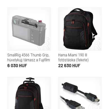
SmallRig 4566 Thumb Grip,
Hama Miami 190 III
hüvelykujj támasz a Fujifilm
fotóstáska (fekete)
X100VI/X100V-höz (ezüst)
6 030 HUF
22 630 HUF