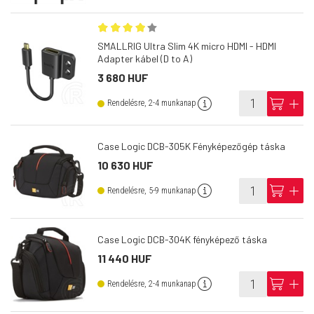
SMALLRIG Ultra Slim 4K micro HDMI - HDMI
Adapter kábel (D to A)
3 680 HUF
info
cart
add
Rendelésre, 2-4 munkanap
Case Logic DCB-305K Fényképezőgép táska
10 630 HUF
info
cart
add
Rendelésre, 5-9 munkanap
Case Logic DCB-304K fényképező táska
11 440 HUF
info
cart
add
Rendelésre, 2-4 munkanap