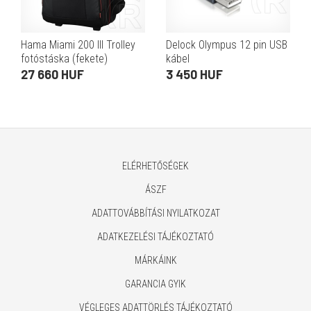
Hama Miami 200 III Trolley
Delock Olympus 12 pin USB
fotóstáska (fekete)
kábel
27 660 HUF
3 450 HUF
ELÉRHETŐSÉGEK
ÁSZF
ADATTOVÁBBÍTÁSI NYILATKOZAT
ADATKEZELÉSI TÁJÉKOZTATÓ
MÁRKÁINK
GARANCIA GYIK
VÉGLEGES ADATTÖRLÉS TÁJÉKOZTATÓ