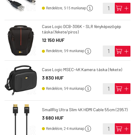
info
cart
add
Rendelésre, 5-15 munkanap
Case Logic DCB-306K - SLR fényképezőgép
táska (fekete/piros)
12 150 HUF
info
cart
add
Rendelésre, 5-9 munkanap
Case Logic MSEC-4K Kamera táska (fekete)
3 830 HUF
info
cart
add
Rendelésre, 5-9 munkanap
SmallRig Ultra Slim 4K HDMI Cable 55cm (2957)
3 680 HUF
info
cart
add
Rendelésre, 2-4 munkanap