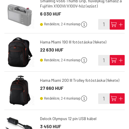
SmallRig 4566 Thumb Grip, hüvelykujj támasz a
Fujifilm X100VI/X100V-höz (ezüst)
6 030 HUF
info
cart
add
Rendelésre, 2-4 munkanap
Hama Miami 190 III fotóstáska (fekete)
22 630 HUF
info
cart
add
Rendelésre, 2-4 munkanap
Hama Miami 200 III Trolley fotóstáska (fekete)
27 660 HUF
info
cart
add
Rendelésre, 2-4 munkanap
Delock Olympus 12 pin USB kábel
3 450 HUF