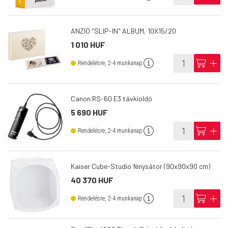
ANZIO "SLIP-IN" ALBUM, 10X15/20
1 010 HUF
info
cart
add
Rendelésre, 2-4 munkanap
Canon RS-60 E3 távkioldó
5 690 HUF
info
cart
add
Rendelésre, 2-4 munkanap
Kaiser Cube-Studio fénysátor (90x90x90 cm)
40 370 HUF
info
cart
add
Rendelésre, 2-4 munkanap