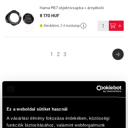
Hama M67 objektívsapka + árnyékoló
8 170 HUF
info
cart
add
Rendelésre, 2-4 munkanap
1
2
3
Top termékek
Ez a weboldal sütiket használ
A vásárlási élmény fokozása érdekében, közösségi
funkciók biztosításához, valamint webforgalmunk