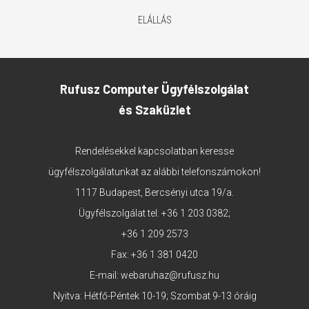
ELÁLLÁS
Rufusz Computer Ügyfélszolgálat
és Szaküzlet
Rendelésekkel kapcsolatban keresse
ügyfélszolgálatunkat az alábbi telefonszámokon!
1117 Budapest, Bercsényi utca 19/a.
Ügyfélszolgálat tel:
+36 1 203 0382
;
+36 1 209 2573
Fax: +36 1 381 0420
E-mail:
webaruhaz@rufusz.hu
Nyitva: Hétfő-Péntek 10-19; Szombat 9-13 óráig