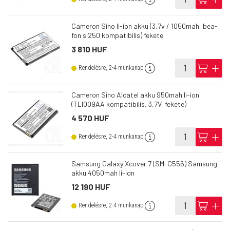
Cameron Sino li-ion akku (3,7v / 1050mah, bea-
fon sl250 kompatibilis) fekete
3 810 HUF
info
cart
add
Rendelésre, 2-4 munkanap
Cameron Sino Alcatel akku 950mah li-ion
(TLI009AA kompatibilis, 3,7V, fekete)
4 570 HUF
info
cart
add
Rendelésre, 2-4 munkanap
Samsung Galaxy Xcover 7 (SM-G556) Samsung
akku 4050mah li-ion
12 190 HUF
info
cart
add
Rendelésre, 2-4 munkanap