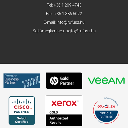
Tel:
+36 1 209 4743
Fax: +36 1 386 6022
E-mail:
info@rufusz.hu
Sajtómegkeresés:
sajto@rufusz.hu