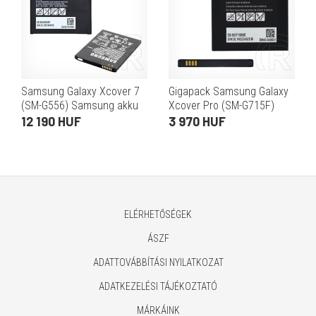
Samsung Galaxy Xcover 7
Gigapack Samsung Galaxy
(SM-G556) Samsung akku
Xcover Pro (SM-G715F)
4050mah li-ion
Xcover Pro EE akku
12 190 HUF
3 970 HUF
4050mah li-ion (eb-
bg715bbe kompatibilis)
ELÉRHETŐSÉGEK
ÁSZF
ADATTOVÁBBÍTÁSI NYILATKOZAT
ADATKEZELÉSI TÁJÉKOZTATÓ
MÁRKÁINK