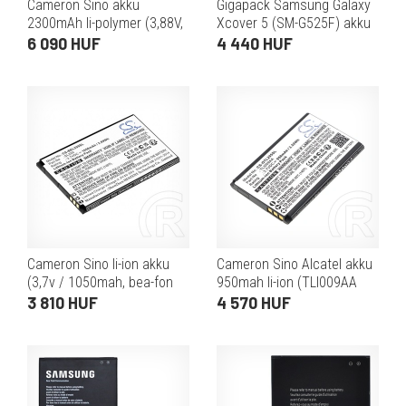
Cameron Sino akku
Gigapack Samsung Galaxy
2300mAh li-polymer (3,88V,
Xcover 5 (SM-G525F) akku
Samsung EB-BF711ABY
3000mah li-ion (eb-
6 090 HUF
4 440 HUF
kompatibilis, alsó rész,
bg525bbe kompatibilis)
fekete)
Cameron Sino li-ion akku
Cameron Sino Alcatel akku
(3,7v / 1050mah, bea-fon
950mah li-ion (TLI009AA
sl250 kompatibilis) fekete
kompatibilis, 3,7V, fekete)
3 810 HUF
4 570 HUF