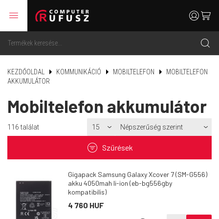
menu
user
cart
search
KEZDŐOLDAL
KOMMUNIKÁCIÓ
MOBILTELEFON
MOBILTELEFON
AKKUMULÁTOR
Mobiltelefon akkumulátor
116
találat
filter
Szűrések
Gigapack Samsung Galaxy Xcover 7 (SM-G556)
akku 4050mah li-ion (eb-bg556gby
kompatibilis)
4 760 HUF