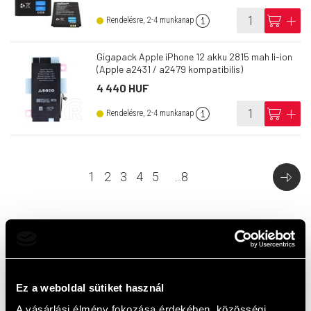
info
cart
add
Rendelésre, 2-4 munkanap
Gigapack Apple iPhone 12 akku 2815 mah li-ion
(Apple a2431 / a2479 kompatibilis)
4 440 HUF
info
cart
add
Rendelésre, 2-4 munkanap
1
2
3
4
5
...
8
Top termékek
Ez a weboldal sütiket használ
A vásárlási élmény fokozása érdekében, közösségi