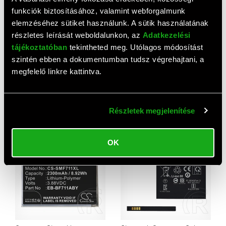
funkciók biztosításához, valamint webforgalmunk
elemzéséhez sütiket használunk. A sütik használatának
részletes leírását weboldalunkon, az
Adatkezelési
tájékoztatóban
tekintheted meg. Utólagos módosítást
szintén ebben a dokumentumban tudsz végrehajtani, a
megfelelő linkre kattintva.
Gigapack Samsung Galaxy
Cameron Sino akku
Xcover 7 (SM-G556) akku
2200mah li-polimer
4050mah li-ion (eb-
(Samsung EB-BF937ABY
4 760 HUF
8 230 HUF
Részletek megjelenítése
bg556gby kompatibilis)
kompatibilis, fekete)
OK