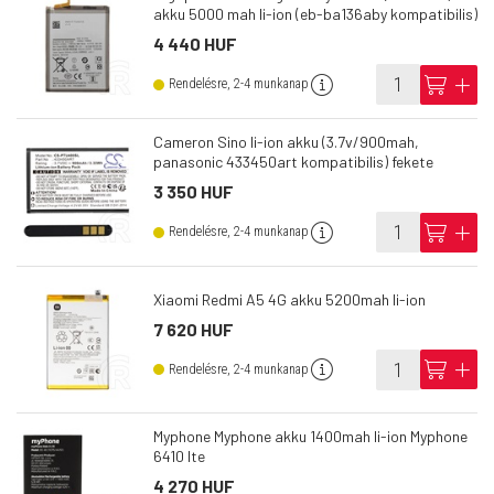
akku 5000 mah li-ion (eb-ba136aby kompatibilis)
4 440 HUF
info
cart
add
Rendelésre, 2-4 munkanap
Cameron Sino li-ion akku (3.7v/900mah,
panasonic 433450art kompatibilis) fekete
3 350 HUF
info
cart
add
Rendelésre, 2-4 munkanap
Xiaomi Redmi A5 4G akku 5200mah li-ion
7 620 HUF
info
cart
add
Rendelésre, 2-4 munkanap
Myphone Myphone akku 1400mah li-ion Myphone
6410 lte
4 270 HUF