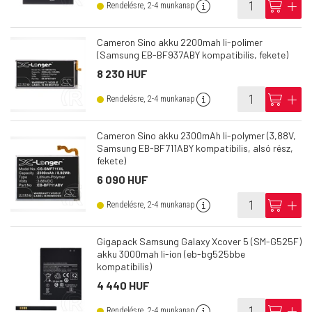
info
cart
add
Rendelésre, 2-4 munkanap
Cameron Sino akku 2200mah li-polimer
(Samsung EB-BF937ABY kompatibilis, fekete)
8 230 HUF
info
cart
add
Rendelésre, 2-4 munkanap
Cameron Sino akku 2300mAh li-polymer (3,88V,
Samsung EB-BF711ABY kompatibilis, alsó rész,
fekete)
6 090 HUF
info
cart
add
Rendelésre, 2-4 munkanap
Gigapack Samsung Galaxy Xcover 5 (SM-G525F)
akku 3000mah li-ion (eb-bg525bbe
kompatibilis)
4 440 HUF
info
cart
add
Rendelésre, 2-4 munkanap