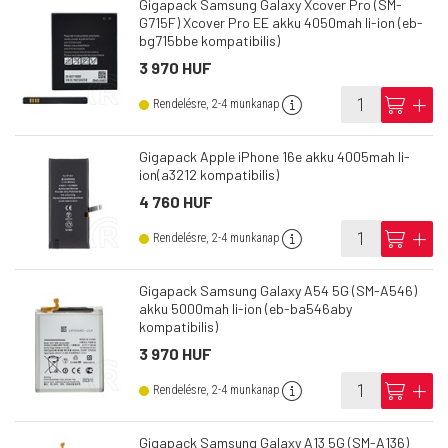
Gigapack Samsung Galaxy Xcover Pro (SM-
G715F) Xcover Pro EE akku 4050mah li-ion (eb-
bg715bbe kompatibilis)
3 970 HUF
info
cart
add
Rendelésre, 2-4 munkanap
Gigapack Apple iPhone 16e akku 4005mah li-
ion(a3212 kompatibilis)
4 760 HUF
info
cart
add
Rendelésre, 2-4 munkanap
Gigapack Samsung Galaxy A54 5G (SM-A546)
akku 5000mah li-ion (eb-ba546aby
kompatibilis)
3 970 HUF
info
cart
add
Rendelésre, 2-4 munkanap
Gigapack Samsung Galaxy A13 5G (SM-A136)