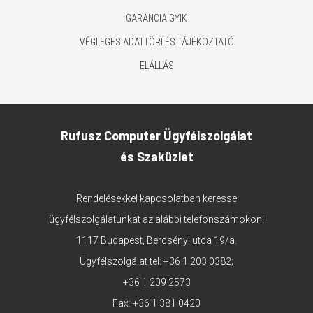
GARANCIA GYIK
VÉGLEGES ADATTÖRLÉS TÁJÉKOZTATÓ
ELÁLLÁS
Rufusz Computer Ügyfélszolgálat
és Szaküzlet
Rendelésekkel kapcsolatban keresse
ügyfélszolgálatunkat az alábbi telefonszámokon!
1117 Budapest, Bercsényi utca 19/a.
Ügyfélszolgálat tel:
+36 1 203 0382
;
+36 1 209 2573
Fax: +36 1 381 0420