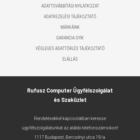
ADATTOVÁBBÍTÁSI NYILATKOZAT
ADATKEZELÉSI TÁJÉKOZTATÓ
MÁRKÁINK
GARANCIA GYIK
VÉGLEGES ADATTÖRLÉS TÁJÉKOZTATÓ
ELÁLLÁS
Rufusz Computer Ügyfélszolgálat
és Szaküzlet
Rendelésekkel kapcsolatban keresse
ügyfélszolgálatunkat az alábbi telefonszámokon!
1117 Budapest, Bercsényi utca 19/a.