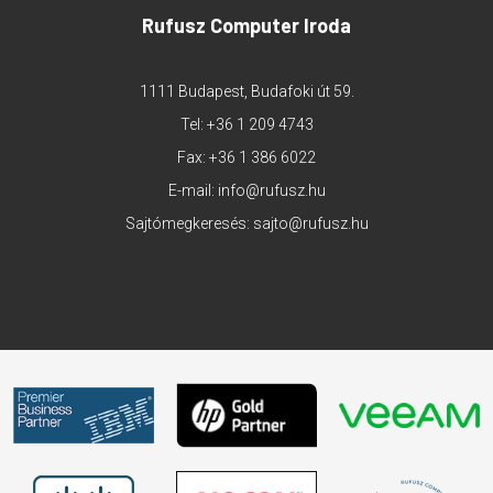
Rufusz Computer Iroda
1111 Budapest, Budafoki út 59.
Tel:
+36 1 209 4743
Fax: +36 1 386 6022
E-mail:
info@rufusz.hu
Sajtómegkeresés:
sajto@rufusz.hu