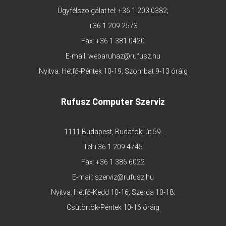
Ügyfélszolgálat tel:
+36 1 203 0382
;
+36 1 209 2573
Fax: +36 1 381 0420
E-mail:
webaruhaz@rufusz.hu
Nyitva: Hétfő-Péntek 10-19; Szombat 9-13 óráig
Rufusz Computer Szerviz
1111 Budapest, Budafoki út 59.
Tel:
+36 1 209 4745
Fax: +36 1 386 6022
E-mail:
szerviz@rufusz.hu
Nyitva: Hétfő-Kedd 10-16; Szerda 10-18;
Csütörtök-Péntek 10-16 óráig