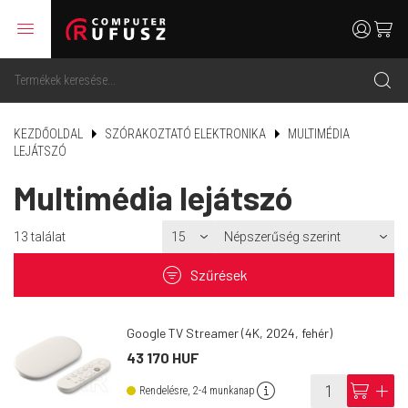
menu
user
cart
search
KEZDŐOLDAL
SZÓRAKOZTATÓ ELEKTRONIKA
MULTIMÉDIA
LEJÁTSZÓ
Multimédia lejátszó
13
találat
filter
Szűrések
Google TV Streamer (4K, 2024, fehér)
43 170 HUF
info
cart
add
Rendelésre, 2-4 munkanap