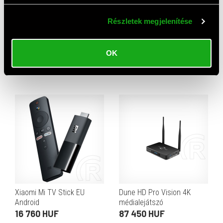
Részletek megjelenítése
Xiaomi TV Box S 3rd Gen
Amiko T765 földi vevő és
OK
Android TV 4K Smart
médialejátszó (Full HD, DVB-
médialejátszó
T2/H.265 tuner, 32 MB
23 750 HUF
6 970 HUF
flash, 512 MB RAM, HDMI,
USB 2.0, SCART, feke
Xiaomi Mi TV Stick EU
Dune HD Pro Vision 4K
Android
médialejátszó
16 760 HUF
87 450 HUF