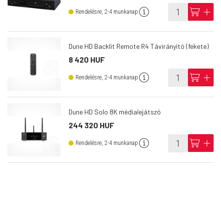
info
cart
add
Rendelésre, 2-4 munkanap
Dune HD Backlit Remote R4 Távirányító (fekete)
8 420 HUF
info
cart
add
Rendelésre, 2-4 munkanap
Dune HD Solo 8K médialejátszó
244 320 HUF
info
cart
add
Rendelésre, 2-4 munkanap