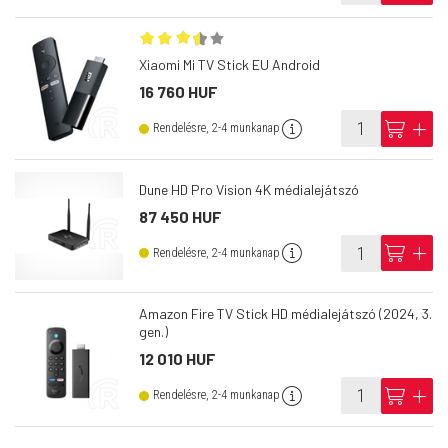
Xiaomi Mi TV Stick EU Android
16 760 HUF
info
cart
add
Rendelésre, 2-4 munkanap
Dune HD Pro Vision 4K médialejátszó
87 450 HUF
info
cart
add
Rendelésre, 2-4 munkanap
Amazon Fire TV Stick HD médialejátszó (2024, 3.
gen.)
12 010 HUF
info
cart
add
Rendelésre, 2-4 munkanap