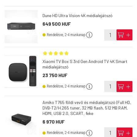
Dune HD Ultra Vision 4K médialejátszó
649 500 HUF
info
cart
add
Rendelésre, 2-4 munkanap
Xiaomi TV Box S 3rd Gen Android TV 4K Smart
médialejátszó
23 750 HUF
info
cart
add
Rendelésre, 2-4 munkanap
Amiko T765 földi vevő és médialejátszó (Full HD,
DVB-T2/H.265 tuner, 32 MB flash, 512 MB RAM,
HDMI, USB 2.0, SCART, feke
6 970 HUF
info
cart
add
Rendelésre, 2-4 munkanap