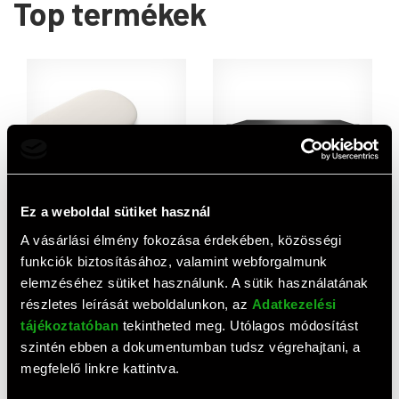
Top termékek
Ez a weboldal sütiket használ
Google TV Streamer (4K,
Dune HD Ultra Vision 4K
A vásárlási élmény fokozása érdekében, közösségi
2024, fehér)
médialejátszó
funkciók biztosításához, valamint webforgalmunk
43 170 HUF
649 500 HUF
elemzéséhez sütiket használunk. A sütik használatának
részletes leírását weboldalunkon, az
Adatkezelési
tájékoztatóban
tekintheted meg. Utólagos módosítást
szintén ebben a dokumentumban tudsz végrehajtani, a
megfelelő linkre kattintva.