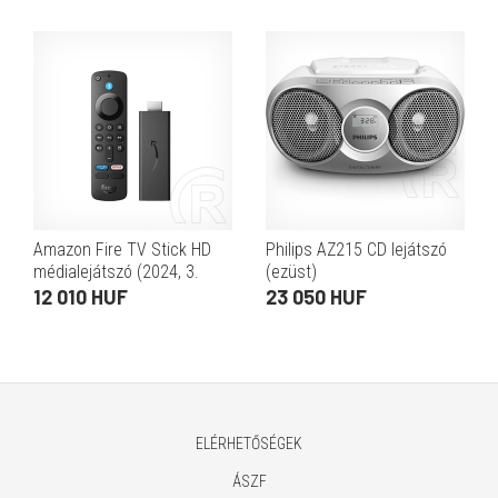
Amazon Fire TV Stick HD
Philips AZ215 CD lejátszó
médialejátszó (2024, 3.
(ezüst)
gen.)
12 010 HUF
23 050 HUF
ELÉRHETŐSÉGEK
ÁSZF