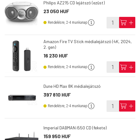
Philips AZ215 CD lejátszó (ezüst)
23 050 HUF
info
cart
add
Rendelésre, 2-4 munkanap
Amazon Fire TV Stick médialejátszó (4K, 2024,
2. gen)
16 230 HUF
info
cart
add
Rendelésre, 2-4 munkanap
Dune HD Max 8K médialejátszó
397 810 HUF
info
cart
add
Rendelésre, 2-4 munkanap
Imperial DABMAN i550 CD (fekete)
159 950 HUF