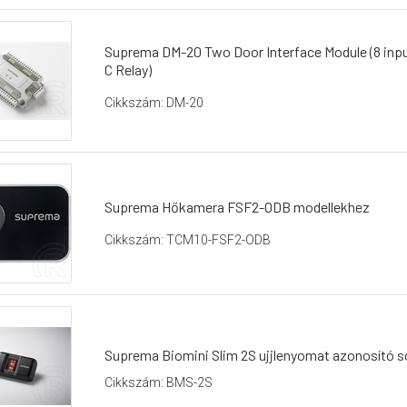
Suprema DM-20 Two Door Interface Module (8 input
C Relay)
Cikkszám: DM-20
Suprema Hőkamera FSF2-ODB modellekhez
Cikkszám: TCM10-FSF2-ODB
Suprema Biomini Slim 2S ujjlenyomat azonosító sc
Cikkszám: BMS-2S