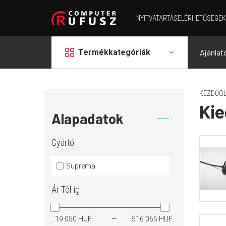
NYITVATARTÁS
ELÉRHETŐSÉGEK
grid
Termékkategóriák
Ajánlat
KEZDŐOL
Kie
Alapadatok
Gyártó
Suprema
Ár
Tól-ig
19 050 HUF
516 065 HUF