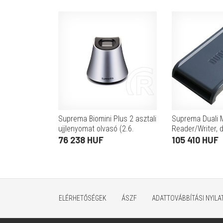
Suprema Biomini Plus 2 asztali
Suprema Duali M
ujjlenyomat olvasó (2.6.
Reader/Writer, 
verziótól)
76 238 HUF
105 410 HUF
ELÉRHETŐSÉGEK
ÁSZF
ADATTOVÁBBÍTÁSI NYIL