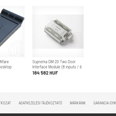
ifare
Suprema DM-20 Two Door
desktop
Interface Module (8 inputs / 6
outputs (including 4 Form C
184 582 HUF
Relay)
ATKOZAT
ADATKEZELÉSI TÁJÉKOZTATÓ
MÁRKÁINK
GARANCIA GYI