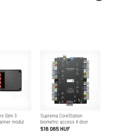
ni Slim 3
Suprema CoreStation
canner modul
biometric access 4 door
controller, 1.4GHz Octa Core,
516 065 HUF
RS485 5ch, Wiegand 4ch