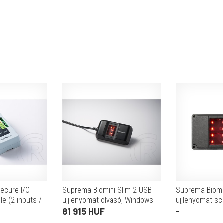
ecure I/O
Suprema Biomini Slim 2 USB
Suprema Biomi
e (2 inputs /
ujjlenyomat olvasó, Windows
ujjlenyomat s
table with
Hello komp.
81 915 HUF
-