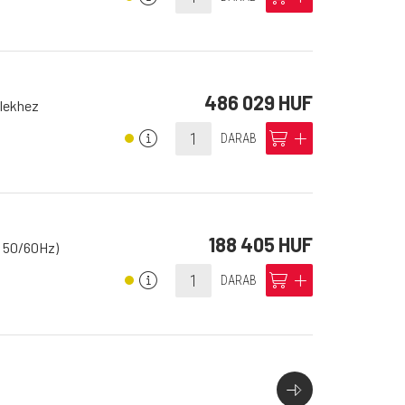
486 029 HUF
lekhez
info
cart
add
DARAB
188 405 HUF
, 50/60Hz)
info
cart
add
DARAB