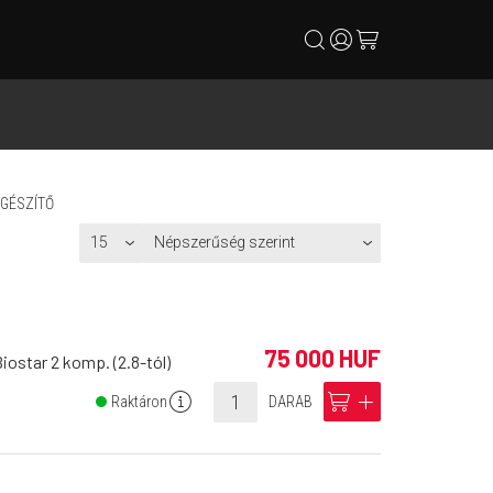
search
user
cart
EGÉSZÍTŐ
75 000 HUF
ostar 2 komp. (2.8-tól)
info
cart
add
Raktáron
DARAB