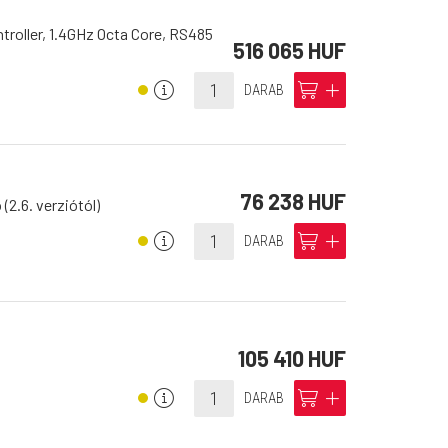
roller, 1.4GHz Octa Core, RS485
516 065 HUF
info
cart
add
DARAB
76 238 HUF
(2.6. verziótól)
info
cart
add
DARAB
105 410 HUF
info
cart
add
DARAB