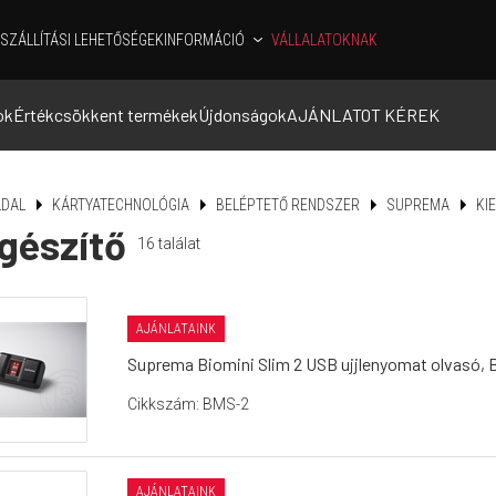
SZÁLLÍTÁSI LEHETŐSÉGEK
INFORMÁCIÓ
VÁLLALATOKNAK
ok
Értékcsökkent termékek
Újdonságok
AJÁNLATOT KÉREK
DAL
KÁRTYATECHNOLÓGIA
BELÉPTETŐ RENDSZER
SUPREMA
KI
gészítő
16
találat
AJÁNLATAINK
Suprema Biomini Slim 2 USB ujjlenyomat olvasó, Bi
Cikkszám: BMS-2
AJÁNLATAINK