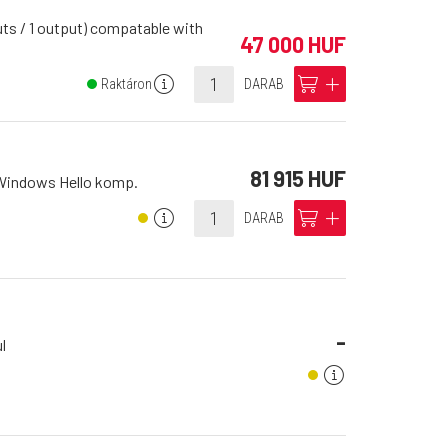
ts / 1 output) compatable with
47 000 HUF
info
cart
add
Raktáron
DARAB
81 915 HUF
 Windows Hello komp.
info
cart
add
DARAB
-
l
info