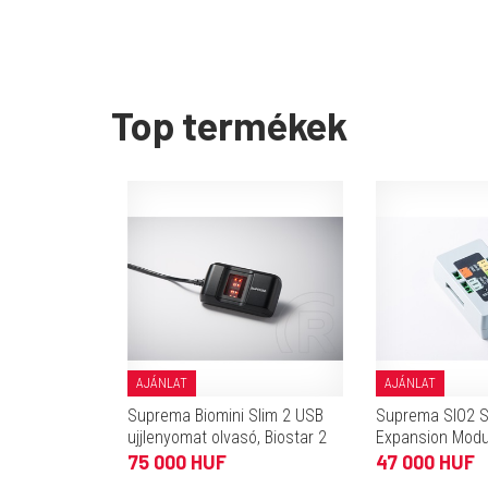
Top termékek
AJÁNLAT
AJÁNLAT
Suprema Biomini Slim 2 USB
Suprema SIO2 S
ujjlenyomat olvasó, Biostar 2
Expansion Modul
komp. (2.8-tól)
1 output) compa
75 000 HUF
47 000 HUF
BioStar 2