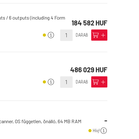
s / 6 outputs (including 4 Form
184 582 HUF
info
cart
add
DARAB
486 029 HUF
info
cart
add
DARAB
-
anner, OS független, önálló, 64 MB RAM
info
Hívj!