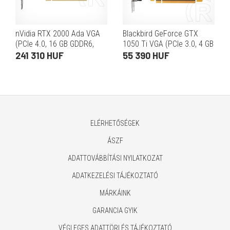
nVidia RTX 2000 Ada VGA
Blackbird GeForce GTX
(PCIe 4.0, 16 GB GDDR6,
1050 Ti VGA (PCIe 3.0, 4 GB
128bit, 4xMiniDP)
GDDR5, 128 bit,
241 310 HUF
55 390 HUF
1xDP+HDMI)
ELÉRHETŐSÉGEK
ÁSZF
ADATTOVÁBBÍTÁSI NYILATKOZAT
ADATKEZELÉSI TÁJÉKOZTATÓ
MÁRKÁINK
GARANCIA GYIK
VÉGLEGES ADATTÖRLÉS TÁJÉKOZTATÓ