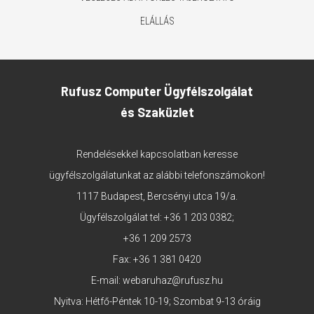
ELÁLLÁS
Rufusz Computer Ügyfélszolgálat
és Szaküzlet
Rendelésekkel kapcsolatban keresse
ügyfélszolgálatunkat az alábbi telefonszámokon!
1117 Budapest, Bercsényi utca 19/a.
Ügyfélszolgálat tel:
+36 1 203 0382
;
+36 1 209 2573
Fax: +36 1 381 0420
E-mail:
webaruhaz@rufusz.hu
Nyitva: Hétfő-Péntek 10-19; Szombat 9-13 óráig