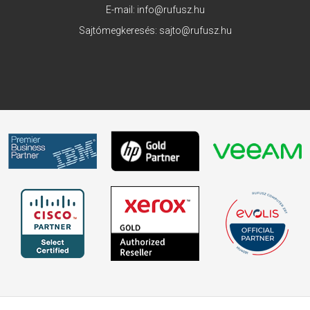
E-mail:
info@rufusz.hu
Sajtómegkeresés:
sajto@rufusz.hu