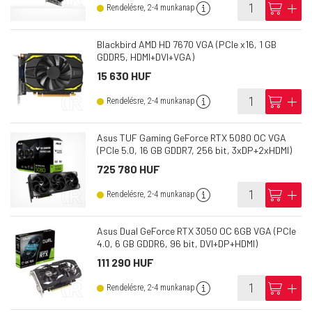
info
cart
add
Rendelésre, 2-4 munkanap
Blackbird AMD HD 7670 VGA (PCIe x16, 1 GB
GDDR5, HDMI+DVI+VGA)
15 630 HUF
info
cart
add
Rendelésre, 2-4 munkanap
Asus TUF Gaming GeForce RTX 5080 OC VGA
(PCIe 5.0, 16 GB GDDR7, 256 bit, 3xDP+2xHDMI)
725 780 HUF
info
cart
add
Rendelésre, 2-4 munkanap
Asus Dual GeForce RTX 3050 OC 6GB VGA (PCIe
4.0, 6 GB GDDR6, 96 bit, DVI+DP+HDMI)
111 290 HUF
info
cart
add
Rendelésre, 2-4 munkanap