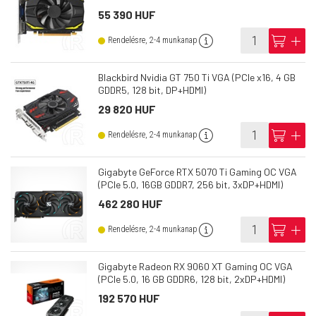
55 390 HUF
info
cart
add
Rendelésre, 2-4 munkanap
Blackbird Nvidia GT 750 Ti VGA (PCIe x16, 4 GB
GDDR5, 128 bit, DP+HDMI)
29 820 HUF
info
cart
add
Rendelésre, 2-4 munkanap
Gigabyte GeForce RTX 5070 Ti Gaming OC VGA
(PCIe 5.0, 16GB GDDR7, 256 bit, 3xDP+HDMI)
462 280 HUF
info
cart
add
Rendelésre, 2-4 munkanap
Gigabyte Radeon RX 9060 XT Gaming OC VGA
(PCIe 5.0, 16 GB GDDR6, 128 bit, 2xDP+HDMI)
192 570 HUF