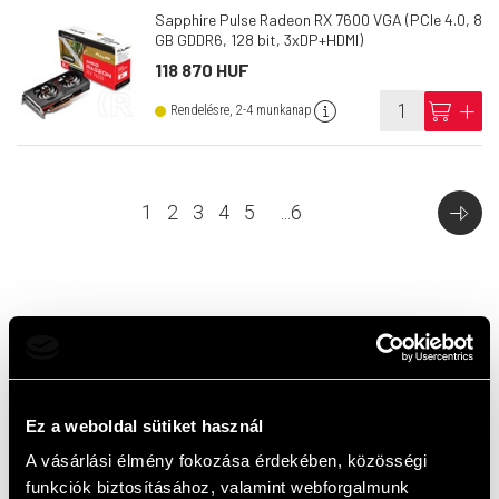
Sapphire Pulse Radeon RX 7600 VGA (PCIe 4.0, 8
GB GDDR6, 128 bit, 3xDP+HDMI)
118 870 HUF
info
cart
add
Rendelésre, 2-4 munkanap
1
2
3
4
5
...
6
Top termékek
Ez a weboldal sütiket használ
A vásárlási élmény fokozása érdekében, közösségi
funkciók biztosításához, valamint webforgalmunk