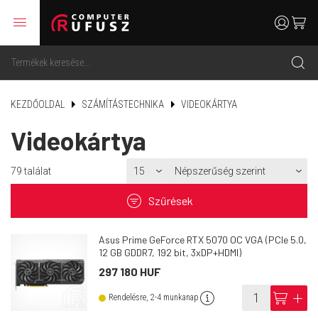
menu
user
cart
search
KEZDŐOLDAL
SZÁMÍTÁSTECHNIKA
VIDEOKÁRTYA
Videokártya
79
találat
filter
Szűrések
Asus Prime GeForce RTX 5070 OC VGA (PCIe 5.0,
12 GB GDDR7, 192 bit, 3xDP+HDMI)
297 180 HUF
info
cart
add
Rendelésre, 2-4 munkanap