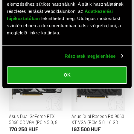
elemzéséhez sütiket használunk. A sütik használatának
részletes leírását weboldalunkon, az
Adatkezelési
tájékoztatóban
tekintheted meg. Utólagos módosítást
szintén ebben a dokumentumban tudsz végrehajtani, a
Asus Prime GeForce RTX
Blackbird GeForce GT 210
megfelelő linkre kattintva.
5070 OC VGA (PCIe 5.0, 12
VGA (PCIe 2.0, 1 GB GDDR3,
GB GDDR7, 192 bit,
64 bit, D-Sub+HDMI)
297 180 HUF
7 670 HUF
3xDP+HDMI)
Részletek megjelenítése
OK
Asus Dual GeForce RTX
Asus Dual Radeon RX 9060
5060 OC VGA (PCIe 5.0, 8
XT VGA (PCIe 5.0, 16 GB
GB GDDR7, 128 bit,
GDDR6, 128 bit,
170 250 HUF
193 500 HUF