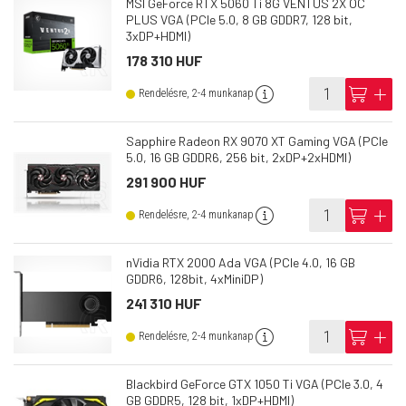
MSI GeForce RTX 5060 Ti 8G VENTUS 2X OC
PLUS VGA (PCIe 5.0, 8 GB GDDR7, 128 bit,
3xDP+HDMI)
178 310 HUF
info
cart
add
Rendelésre, 2-4 munkanap
Sapphire Radeon RX 9070 XT Gaming VGA (PCIe
5.0, 16 GB GDDR6, 256 bit, 2xDP+2xHDMI)
291 900 HUF
info
cart
add
Rendelésre, 2-4 munkanap
nVidia RTX 2000 Ada VGA (PCIe 4.0, 16 GB
GDDR6, 128bit, 4xMiniDP)
241 310 HUF
info
cart
add
Rendelésre, 2-4 munkanap
Blackbird GeForce GTX 1050 Ti VGA (PCIe 3.0, 4
GB GDDR5, 128 bit, 1xDP+HDMI)