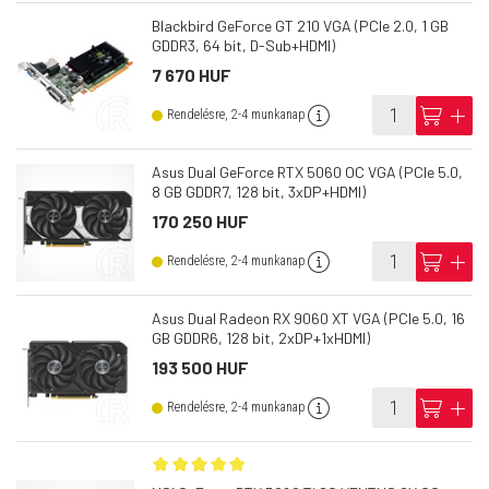
Blackbird GeForce GT 210 VGA (PCIe 2.0, 1 GB
GDDR3, 64 bit, D-Sub+HDMI)
7 670 HUF
info
cart
add
Rendelésre, 2-4 munkanap
Asus Dual GeForce RTX 5060 OC VGA (PCIe 5.0,
8 GB GDDR7, 128 bit, 3xDP+HDMI)
170 250 HUF
info
cart
add
Rendelésre, 2-4 munkanap
Asus Dual Radeon RX 9060 XT VGA (PCIe 5.0, 16
GB GDDR6, 128 bit, 2xDP+1xHDMI)
193 500 HUF
info
cart
add
Rendelésre, 2-4 munkanap