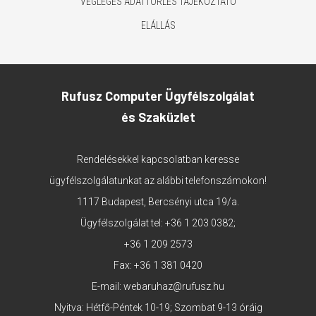
VÉGLEGES ADATTÖRLÉS TÁJÉKOZTATÓ
ELÁLLÁS
Rufusz Computer Ügyfélszolgálat
és Szaküzlet
Rendelésekkel kapcsolatban keresse
ügyfélszolgálatunkat az alábbi telefonszámokon!
1117 Budapest, Bercsényi utca 19/a.
Ügyfélszolgálat tel:
+36 1 203 0382
;
+36 1 209 2573
Fax: +36 1 381 0420
E-mail:
webaruhaz@rufusz.hu
Nyitva: Hétfő-Péntek 10-19; Szombat 9-13 óráig