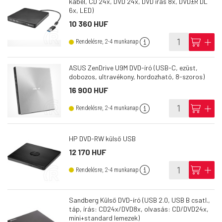
kábel, CD 24x, DVD 24x, DVD írás 8x, DVD±R DL
6x, LED)
10 360 HUF
info
cart
add
Rendelésre, 2-4 munkanap
ASUS ZenDrive U9M DVD-író (USB-C, ezüst,
dobozos, ultravékony, hordozható, 8-szoros)
16 900 HUF
info
cart
add
Rendelésre, 2-4 munkanap
HP DVD-RW külső USB
12 170 HUF
info
cart
add
Rendelésre, 2-4 munkanap
Sandberg Külső DVD-író (USB 2.0, USB B csatl.,
táp, írás: CD24x/DVD8x, olvasás: CD/DVD24x,
mini+standard lemezek)