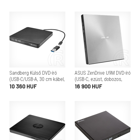
Sandberg Külső DVD-író
ASUS ZenDrive U9M DVD-író
(USB-C/USB-A, 30 cm kábel,
(USB-C, ezüst, dobozos,
CD 24x, DVD 24x, DVD írás
ultravékony, hordozható, 8-
10 360 HUF
16 900 HUF
8x, DVD±R DL 6x, LED)
szoros)