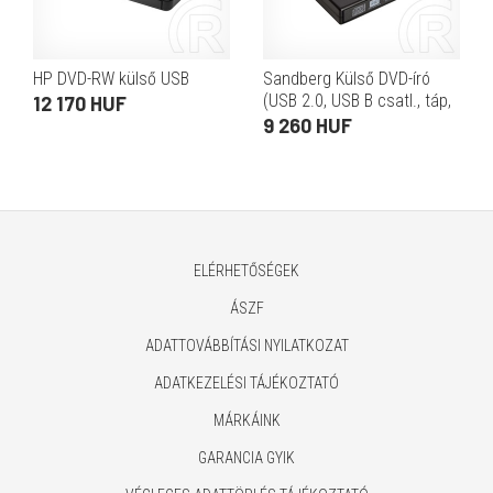
HP DVD-RW külső USB
Sandberg Külső DVD-író
(USB 2.0, USB B csatl., táp,
12 170 HUF
írás: CD24x/DVD8x,
9 260 HUF
olvasás: CD/DVD24x,
mini+standard lemezek)
ELÉRHETŐSÉGEK
ÁSZF
ADATTOVÁBBÍTÁSI NYILATKOZAT
ADATKEZELÉSI TÁJÉKOZTATÓ
MÁRKÁINK
GARANCIA GYIK