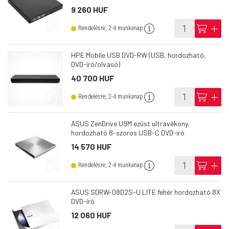
9 260 HUF
info
cart
add
Rendelésre, 2-4 munkanap
HPE Mobile USB DVD-RW (USB, hordozható,
DVD-író/olvasó)
40 700 HUF
info
cart
add
Rendelésre, 2-4 munkanap
ASUS ZenDrive U9M ezüst ultravékony,
hordozható 8-szoros USB-C DVD-író
14 570 HUF
info
cart
add
Rendelésre, 2-4 munkanap
ASUS SDRW-08D2S-U LITE fehér hordozható 8X
DVD-író
12 060 HUF