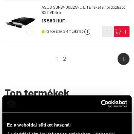
ASUS SDRW-08D2S-U LITE fekete hordozható
8X DVD-író
13 580 HUF
info
cart
add
Rendelésre, 2-4 munkanap
1
2
Top termékek
Ez a weboldal sütiket használ