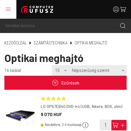
menu
user
cart
search
KEZDŐOLDAL
SZÁMÍTÁSTECHNIKA
OPTIKAI MEGHAJTÓ
Optikai meghajtó
16
találat
filter
Szűrések
LG GP57EB40 DVD-író (USB, fekete, BOX, slim)
9 070 HUF
info
cart
add
Rendelésre, 2-4 munkanap