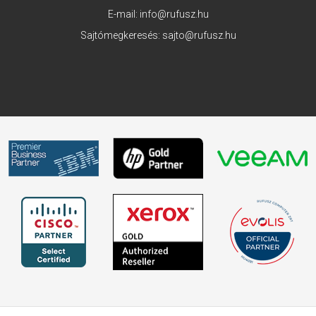
E-mail:
info@rufusz.hu
Sajtómegkeresés:
sajto@rufusz.hu