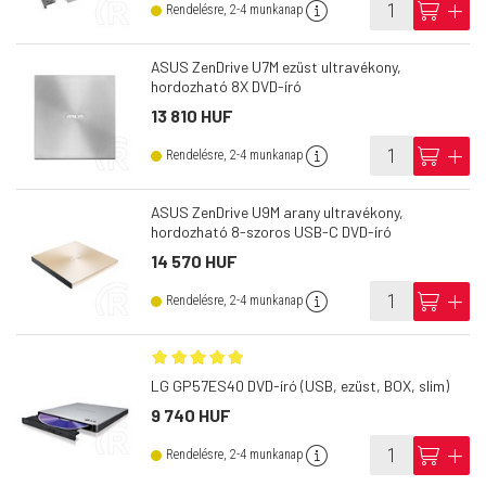
info
cart
add
Rendelésre, 2-4 munkanap
ASUS ZenDrive U7M ezüst ultravékony,
hordozható 8X DVD-író
13 810 HUF
info
cart
add
Rendelésre, 2-4 munkanap
ASUS ZenDrive U9M arany ultravékony,
hordozható 8-szoros USB-C DVD-író
14 570 HUF
info
cart
add
Rendelésre, 2-4 munkanap
LG GP57ES40 DVD-író (USB, ezüst, BOX, slim)
9 740 HUF
info
cart
add
Rendelésre, 2-4 munkanap