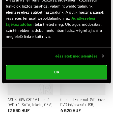
A vásárlási élmény fokozása érdekében, közösségi
funkciók biztosításához, valamint webforgalmunk
elemzéséhez sütiket használunk. A sütik használatának
részletes leírását weboldalunkon, az
Adatkezelési
tájékoztatóban
tekintheted meg. Utólagos módosítást
LG GP57EB40 DVD-író (USB,
LG GP57EW40 DVD-író (USB,
szintén ebben a dokumentumban tudsz végrehajtani, a
fekete, BOX, slim)
fehér, BOX, slim)
megfelelő linkre kattintva.
9 070 HUF
9 070 HUF
Részletek megjelenítése
OK
ASUS DRW-08D6MT belső
Gembird External DVD Drive
DVD-író (SATA, fekete, OEM)
DVD-író/olvasó (USB,
fekete, BOX)
12 560 HUF
4 620 HUF