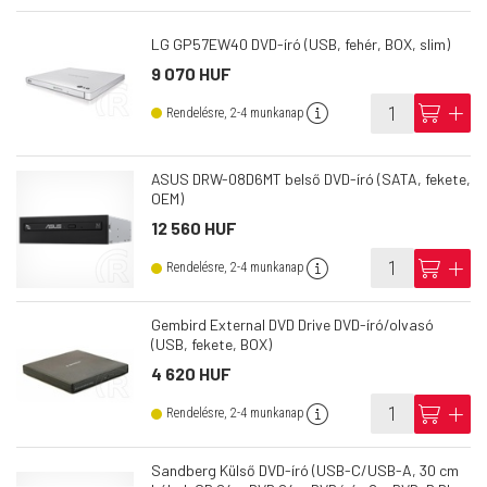
LG GP57EW40 DVD-író (USB, fehér, BOX, slim)
9 070 HUF
info
cart
add
Rendelésre, 2-4 munkanap
ASUS DRW-08D6MT belső DVD-író (SATA, fekete,
OEM)
12 560 HUF
info
cart
add
Rendelésre, 2-4 munkanap
Gembird External DVD Drive DVD-író/olvasó
(USB, fekete, BOX)
4 620 HUF
info
cart
add
Rendelésre, 2-4 munkanap
Sandberg Külső DVD-író (USB-C/USB-A, 30 cm