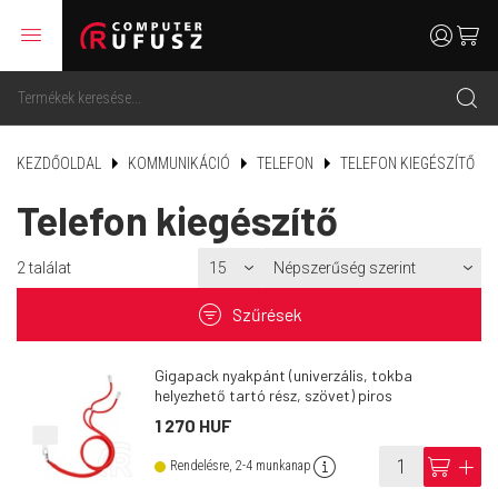
menu
user
cart
search
KEZDŐOLDAL
KOMMUNIKÁCIÓ
TELEFON
TELEFON KIEGÉSZÍTŐ
Telefon kiegészítő
2
találat
filter
Szűrések
Gigapack nyakpánt (univerzális, tokba
helyezhető tartó rész, szövet) piros
1 270 HUF
info
cart
add
Rendelésre, 2-4 munkanap