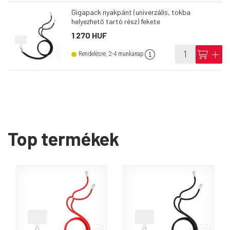
Gigapack nyakpánt (univerzális, tokba
helyezhető tartó rész) fekete
1 270 HUF
info
cart
add
Rendelésre, 2-4 munkanap
Top termékek