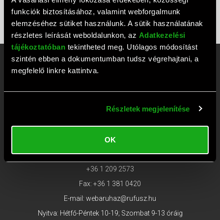
VÉGLEGES ADATTÖRLÉS TÁJÉKOZTATÓ
funkciók biztosításához, valamint webforgalmunk
ELÁLLÁS
elemzéséhez sütiket használunk. A sütik használatának
részletes leírását weboldalunkon, az
Adatkezelési
tájékoztatóban
tekintheted meg. Utólagos módosítást
szintén ebben a dokumentumban tudsz végrehajtani, a
Rufusz Computer Ügyfélszolgálat
megfelelő linkre kattintva.
és Szaküzlet
Részletek megjelenítése
Rendelésekkel kapcsolatban keresse
ügyfélszolgálatunkat az alábbi telefonszámokon!
1117 Budapest, Bercsényi utca 19/a.
OK
Ügyfélszolgálat tel:
+36 1 203 0382
;
+36 1 209 2573
Fax: +36 1 381 0420
E-mail:
webaruhaz@rufusz.hu
Nyitva: Hétfő-Péntek 10-19; Szombat 9-13 óráig