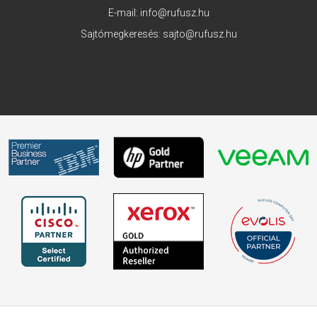
E-mail:
info@rufusz.hu
Sajtómegkeresés:
sajto@rufusz.hu