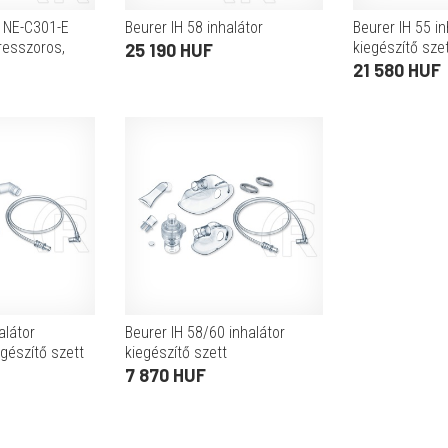
 NE-C301-E
Beurer IH 58 inhalátor
Beurer IH 55 in
resszoros,
kiegészítő sze
25 190 HUF
ecsemő)
21 580 HUF
alátor
Beurer IH 58/60 inhalátor
gészítő szett
kiegészítő szett
7 870 HUF