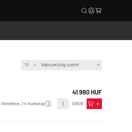
search
user
cart
41 980 HUF
info
cart
add
Rendelésre, 2-4 munkanap
DARAB