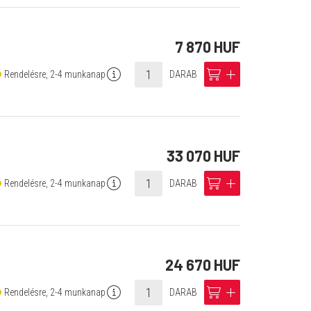
7 870 HUF
info
cart
add
Rendelésre, 2-4 munkanap
DARAB
33 070 HUF
info
cart
add
Rendelésre, 2-4 munkanap
DARAB
24 670 HUF
info
cart
add
Rendelésre, 2-4 munkanap
DARAB