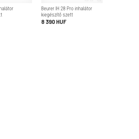
halátor
Beurer IH 28 Pro inhalátor
tt
kiegészítő szett
8 390 HUF