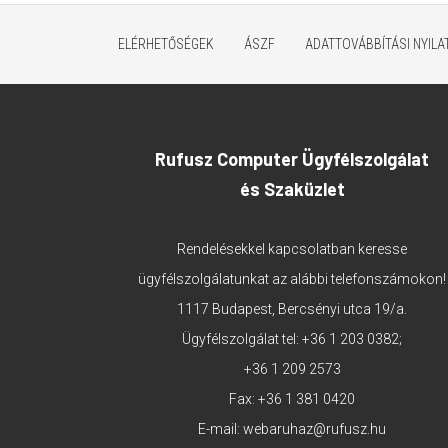
ELÉRHETŐSÉGEK
ÁSZF
ADATTOVÁBBÍTÁSI NYIL
Rufusz Computer Ügyfélszolgálat
és Szaküzlet
Rendelésekkel kapcsolatban keresse
ügyfélszolgálatunkat az alábbi telefonszámokon!
1117 Budapest, Bercsényi utca 19/a.
Ügyfélszolgálat tel:
+36 1 203 0382
;
+36 1 209 2573
Fax: +36 1 381 0420
E-mail:
webaruhaz@rufusz.hu