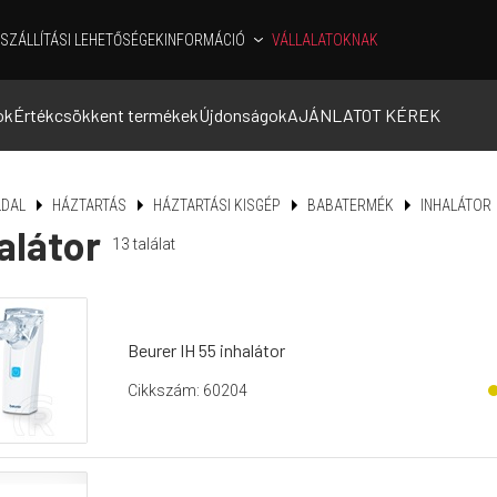
SZÁLLÍTÁSI LEHETŐSÉGEK
INFORMÁCIÓ
VÁLLALATOKNAK
ok
Értékcsökkent termékek
Újdonságok
AJÁNLATOT KÉREK
DAL
HÁZTARTÁS
HÁZTARTÁSI KISGÉP
BABATERMÉK
INHALÁTOR
alátor
13
találat
Beurer IH 55 inhalátor
Cikkszám: 60204