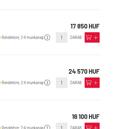
17 850 HUF
info
cart
add
Rendelésre, 2-4 munkanap
DARAB
24 570 HUF
info
cart
add
Rendelésre, 2-4 munkanap
DARAB
16 100 HUF
info
cart
add
Rendelésre, 2-4 munkanap
DARAB