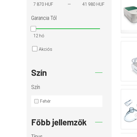
7 870 HUF
41 980 HUF
Garancia
Tól
12 hó
Akciós
Szín
Szín
Fehér
Főbb jellemzők
Típus