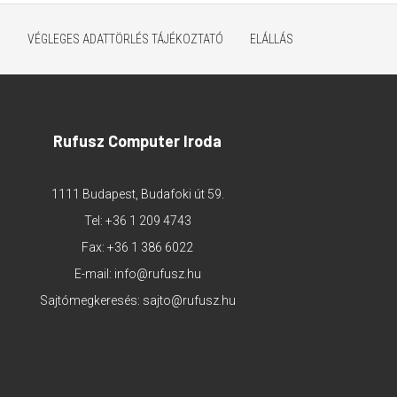
K
VÉGLEGES ADATTÖRLÉS TÁJÉKOZTATÓ
ELÁLLÁS
Rufusz Computer Iroda
1111 Budapest, Budafoki út 59.
Tel:
+36 1 209 4743
Fax: +36 1 386 6022
E-mail:
info@rufusz.hu
Sajtómegkeresés:
sajto@rufusz.hu