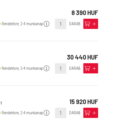
8 390 HUF
info
cart
add
Rendelésre, 2-4 munkanap
DARAB
30 440 HUF
info
cart
add
Rendelésre, 2-4 munkanap
DARAB
15 920 HUF
tt
info
cart
add
Rendelésre, 2-4 munkanap
DARAB