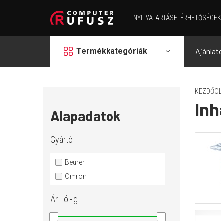
NYITVATARTÁS
ELÉRHETŐSÉGEK
grid
Termékkategóriák
Ajánlat
KEZDŐOL
Inh
Alapadatok
Gyártó
Beurer
Omron
Ár
Tól-ig