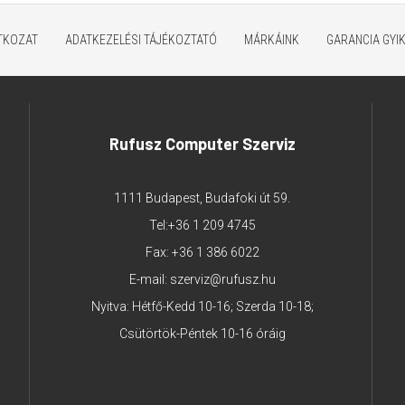
ATKOZAT
ADATKEZELÉSI TÁJÉKOZTATÓ
MÁRKÁINK
GARANCIA GYI
Rufusz Computer Szerviz
1111 Budapest, Budafoki út 59.
Tel:
+36 1 209 4745
Fax: +36 1 386 6022
E-mail:
szerviz@rufusz.hu
Nyitva: Hétfő-Kedd 10-16; Szerda 10-18;
Csütörtök-Péntek 10-16 óráig