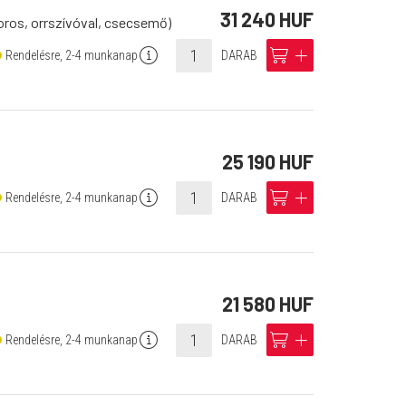
31 240 HUF
os, orrszívóval, csecsemő)
info
cart
add
Rendelésre, 2-4 munkanap
DARAB
25 190 HUF
info
cart
add
Rendelésre, 2-4 munkanap
DARAB
21 580 HUF
info
cart
add
Rendelésre, 2-4 munkanap
DARAB