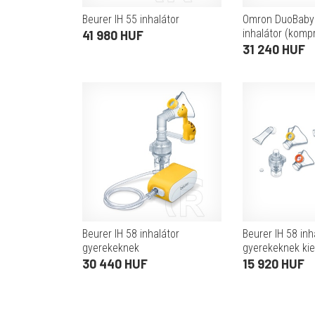
Beurer IH 55 inhalátor
Omron DuoBaby
inhalátor (komp
41 980 HUF
orrszívóval, cs
31 240 HUF
Beurer IH 58 inhalátor
Beurer IH 58 inh
gyerekeknek
gyerekeknek kie
30 440 HUF
15 920 HUF