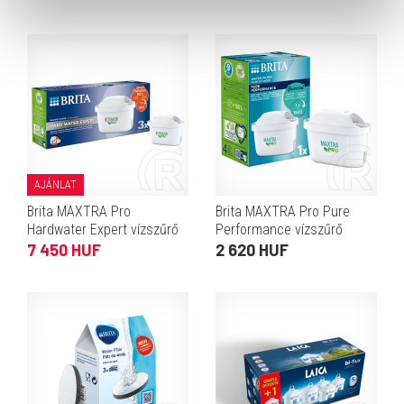
AJÁNLAT
Brita MAXTRA Pro
Brita MAXTRA Pro Pure
Hardwater Expert vízszűrő
Performance vízszűrő
patron (3 db)
patron
7 450 HUF
2 620 HUF