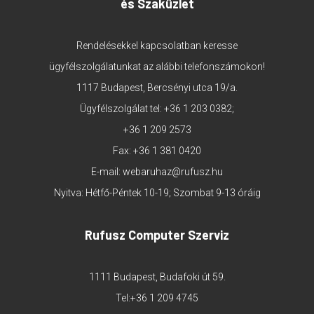
és Szaküzlet
Rendelésekkel kapcsolatban keresse
ügyfélszolgálatunkat az alábbi telefonszámokon!
1117 Budapest, Bercsényi utca 19/a.
Ügyfélszolgálat tel:
+36 1 203 0382
;
+36 1 209 2573
Fax: +36 1 381 0420
E-mail:
webaruhaz@rufusz.hu
Nyitva: Hétfő-Péntek 10-19; Szombat 9-13 óráig
Rufusz Computer Szerviz
1111 Budapest, Budafoki út 59.
Tel:
+36 1 209 4745