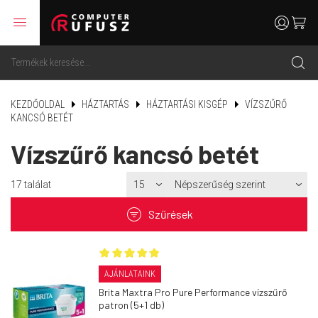
menu
user
cart
search
KEZDŐOLDAL
HÁZTARTÁS
HÁZTARTÁSI KISGÉP
VÍZSZŰRŐ
KANCSÓ BETÉT
Vízszűrő kancsó betét
17
találat
filter
Szűrések
AJÁNLATAINK
Brita Maxtra Pro Pure Performance vízszűrő
patron (5+1 db)