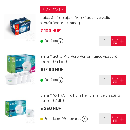
AJÁNLATAINK
Laica 3 + 1 db ajándék bi-flux univerzális
vízszűrőbetét csomag
7 100 HUF
info
cart
add
Raktáron
Brita Maxtra Pro Pure Performance vízszűrő
patron (3+1 db)
10 490 HUF
info
cart
add
Raktáron
Brita MAXTRA Pro Pure Performance vízszűrő
patron (2 db)
5 250 HUF
info
cart
add
Rendelésre, 5-9 munkanap