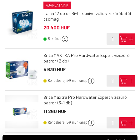
AJÁNLATAINK
Laica 12 db os Bi-flux univerzális vízszűrőbetét
csomag
20 400 HUF
info
cart
add
Raktáron
Brita MAXTRA Pro Hardwater Expert vízszűrő
patron (2 db)
5 630 HUF
info
cart
add
Rendelésre, 5-9 munkanap
Brita Maxtra Pro Hardwater Expert vízszűrő
patron (3+1 db)
11 260 HUF
info
cart
add
Rendelésre, 5-9 munkanap