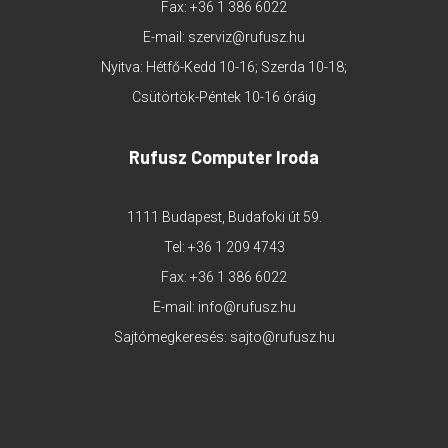
Fax: +36 1 386 6022
E-mail:
szerviz@rufusz.hu
Nyitva: Hétfő-Kedd 10-16; Szerda 10-18;
Csütörtök-Péntek 10-16 óráig
Rufusz Computer Iroda
1111 Budapest, Budafoki út 59.
Tel:
+36 1 209 4743
Fax: +36 1 386 6022
E-mail:
info@rufusz.hu
Sajtómegkeresés:
sajto@rufusz.hu