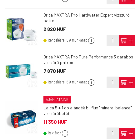
Brita MAXTRA Pro Hardwater Expert vízszűrő
patron
2 820 HUF
info
cart
add
Rendelésre, 5-9 munkanap
Brita MAXTRA Pro Pure Performance 3 darabos
vízszűrő patron
7 870 HUF
info
cart
add
Rendelésre, 5-9 munkanap
AJÁNLATAINK
Laica 5 + 1 db ajándék bi-flux "mineral balance"
vízszűrőbetét
11 350 HUF
info
cart
add
Raktáron