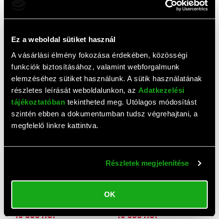
1
2
Ez a weboldal sütiket használ
A vásárlási élmény fokozása érdekében, közösségi
Top termékek
funkciók biztosításához, valamint webforgalmunk
elemzéséhez sütiket használunk. A sütik használatának
részletes leírását weboldalunkon, az
Adatkezelési
tájékoztatóban
tekintheted meg. Utólagos módosítást
szintén ebben a dokumentumban tudsz végrehajtani, a
megfelelő linkre kattintva.
Részletek megjelenítése
AJÁNLAT
AJÁNLAT
Brita Maxtra Pro Pure
Brita MAXTRA Pro Pure
OK
Performance vízszűrő
Performance vízszűrő
patron (5+1 db)
patron (6 db)
13 800 HUF
13 900 HUF