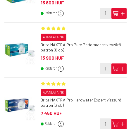
13 800 HUF
info
cart
add
Raktáron
AJÁNLATAINK
Brita MAXTRA Pro Pure Performance vízszűrő
patron (6 db)
13 900 HUF
info
cart
add
Raktáron
AJÁNLATAINK
Brita MAXTRA Pro Hardwater Expert vízszűrő
patron (3 db)
7 450 HUF
info
cart
add
Raktáron