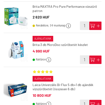
Brita MAXTRA Pro Pure Performance vízszűrő
patron
2 620 HUF
info
cart
add
Rendelésre, 5-9 munkanap
AJÁNLATAINK
Brita 3 db MicroDisc szűrőbetét készlet
4 990 HUF
info
cart
add
Raktáron
AJÁNLATAINK
Laica Univerzális Bi-Flux 5 db+1 db ajándék
vízszűrőbetét (összesen 6 db)
10 800 HUF
info
cart
add
Raktáron