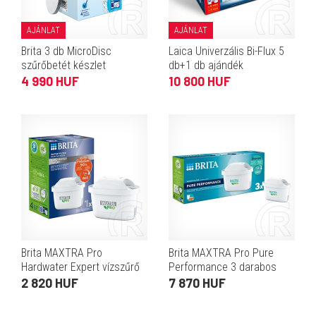
AJÁNLAT
AJÁNLAT
Brita 3 db MicroDisc
Laica Univerzális Bi-Flux 5
szűrőbetét készlet
db+1 db ajándék
vízszűrőbetét (összesen 6
4 990 HUF
10 800 HUF
db)
Brita MAXTRA Pro
Brita MAXTRA Pro Pure
Hardwater Expert vízszűrő
Performance 3 darabos
patron
vízszűrő patron
2 820 HUF
7 870 HUF