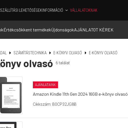
SZÁLLÍTÁSI LEHETŐSÉGEK
INFORMÁCIÓ
VÁLLALATOKNAK
ok
Értékcsökkent termékek
Újdonságok
AJÁNLATOT KÉREK
DAL
SZÁMÍTÁSTECHNIKA
E-KÖNYV OLVASÓ
E-KÖNYV OLVASÓ
önyv olvasó
6
találat
AJÁNLATAINK
Amazon Kindle 11th Gen 2024 16GB e-könyv olvasó
Cikkszám: B0CP32JG8B