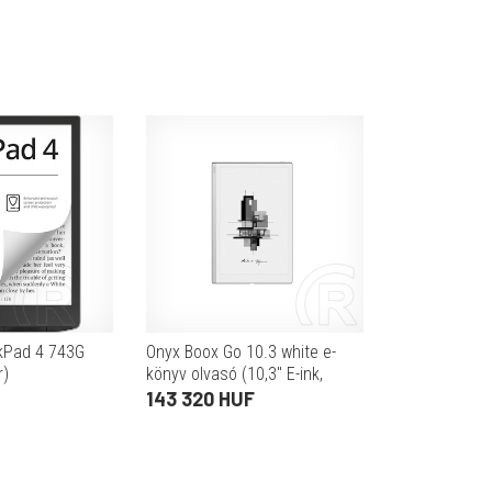
kPad 4 743G
Onyx Boox Go 10.3 white e-
r)
könyv olvasó (10,3" E-ink,
2480x1860, 4/64GB, WiFi, BT,
143 320 HUF
toll)