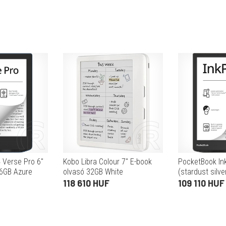
 Verse Pro 6"
Kobo Libra Colour 7" E-book
PocketBook In
16GB Azure
olvasó 32GB White
(stardust silve
118 610 HUF
109 110 HUF