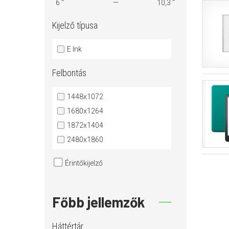
6 "
10,3 "
Kijelző típusa
E Ink
Felbontás
1448x1072
1680x1264
1872x1404
2480x1860
Érintőkijelző
Főbb jellemzők
Háttértár