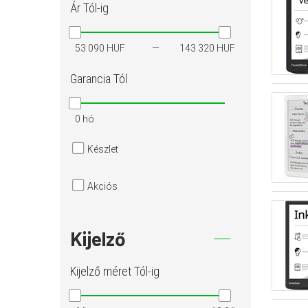
Ár
Tól-ig
53 090 HUF
143 320 HUF
Garancia
Tól
0 hó
Készlet
Akciós
Kijelző
Kijelző méret
Tól-ig