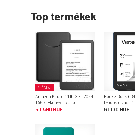
Top termékek
AJÁNLAT
Amazon Kindle 11th Gen 2024
PocketBook 634
16GB e-könyv olvasó
E-book olvasó 
(Reklámmentes verzió) fekete
50 490 HUF
61 170 HUF