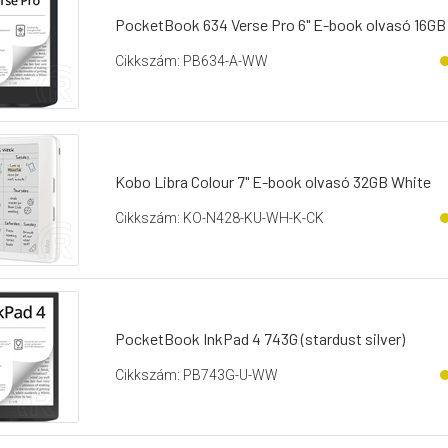
PocketBook 634 Verse Pro 6" E-book olvasó 16GB
Cikkszám: PB634-A-WW
Kobo Libra Colour 7" E-book olvasó 32GB White
Cikkszám: KO-N428-KU-WH-K-CK
PocketBook InkPad 4 743G (stardust silver)
Cikkszám: PB743G-U-WW