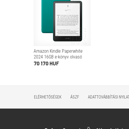
Amazon Kindle Paperwhite
2024 16GB e-könyv olvasó
(jáde)
70 170 HUF
ELÉRHETŐSÉGEK
ÁSZF
ADATTOVÁBBÍTÁSI NYIL