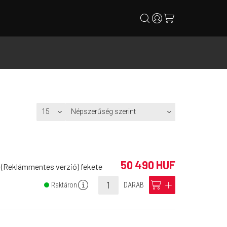
search
user
cart
50 490 HUF
 (Reklámmentes verzió) fekete
info
cart
add
Raktáron
DARAB