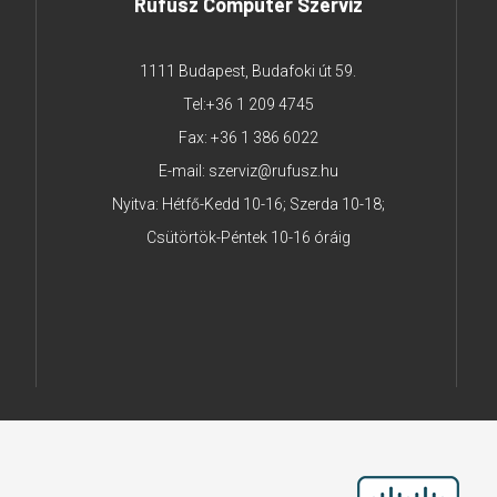
Rufusz Computer Szerviz
1111 Budapest, Budafoki út 59.
Tel:
+36 1 209 4745
Fax: +36 1 386 6022
E-mail:
szerviz@rufusz.hu
Nyitva: Hétfő-Kedd 10-16; Szerda 10-18;
Csütörtök-Péntek 10-16 óráig