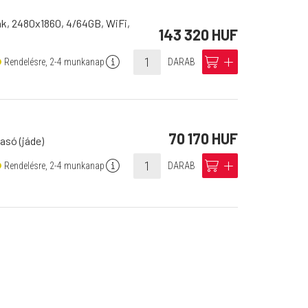
nk, 2480x1860, 4/64GB, WiFi,
143 320 HUF
info
cart
add
Rendelésre, 2-4 munkanap
DARAB
70 170 HUF
só (jáde)
info
cart
add
Rendelésre, 2-4 munkanap
DARAB