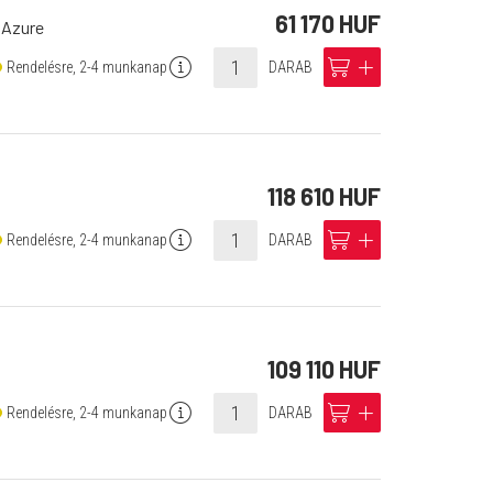
61 170 HUF
 Azure
info
cart
add
Rendelésre, 2-4 munkanap
DARAB
118 610 HUF
info
cart
add
Rendelésre, 2-4 munkanap
DARAB
109 110 HUF
info
cart
add
Rendelésre, 2-4 munkanap
DARAB