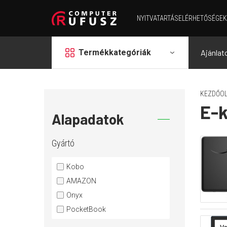
NYITVATARTÁS
ELÉRHETŐSÉGEK
grid
Termékkategóriák
Ajánlat
KEZDŐOL
E-k
Alapadatok
Gyártó
Kobo
AMAZON
Onyx
PocketBook