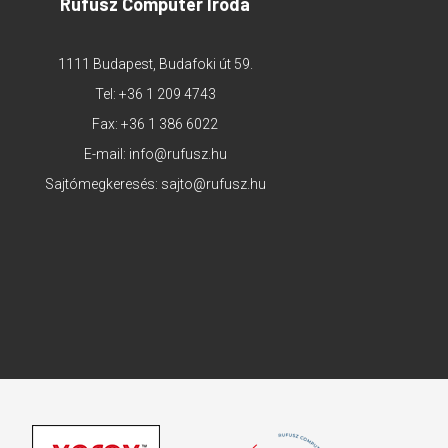
Rufusz Computer Iroda
1111 Budapest, Budafoki út 59.
Tel:
+36 1 209 4743
Fax: +36 1 386 6022
E-mail:
info@rufusz.hu
Sajtómegkeresés:
sajto@rufusz.hu