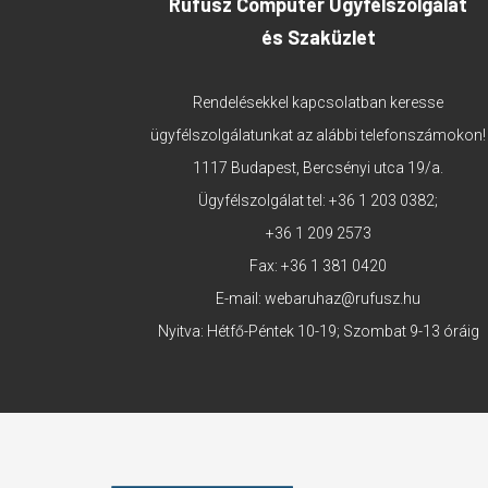
Rufusz Computer Ügyfélszolgálat
és Szaküzlet
Rendelésekkel kapcsolatban keresse
ügyfélszolgálatunkat az alábbi telefonszámokon!
1117 Budapest, Bercsényi utca 19/a.
Ügyfélszolgálat tel:
+36 1 203 0382
;
+36 1 209 2573
Fax: +36 1 381 0420
E-mail:
webaruhaz@rufusz.hu
Nyitva: Hétfő-Péntek 10-19; Szombat 9-13 óráig