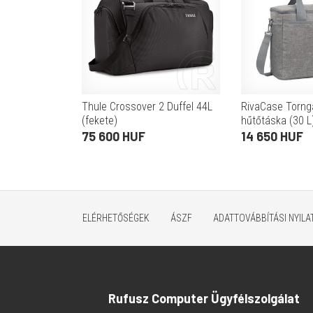
Thule Crossover 2 Duffel 44L
RivaCase Torng
(fekete)
hűtőtáska (30 L
75 600 HUF
14 650 HUF
ELÉRHETŐSÉGEK
ÁSZF
ADATTOVÁBBÍTÁSI NYIL
Rufusz Computer Ügyfélszolgálat