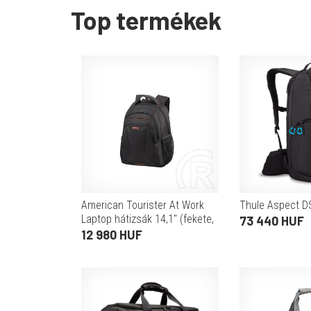
Top termékek
American Tourister At Work
Thule Aspect D
Laptop hátizsák 14,1" (fekete,
73 440 HUF
narancssárga, 20,5 L)
12 980 HUF