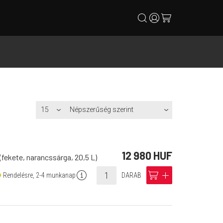
search
user
cart
12 980 HUF
(fekete, narancssárga, 20,5 L)
info
cart
add
Rendelésre, 2-4 munkanap
DARAB