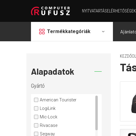
NYITVATARTÁS
ELÉRHETŐSÉGEK
grid
Termékkategóriák
Ajánlat
KEZDŐOL
Tá
Alapadatok
Gyártó
American Tourister
LogiLink
Mic-Lock
Rivacase
Segway