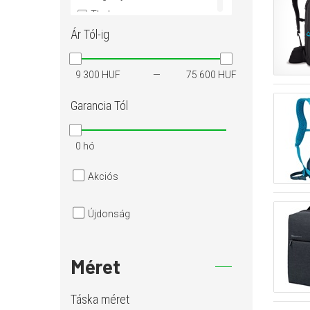
Thule
Ár
Tól-ig
Xiaomi
9 300 HUF
75 600 HUF
Garancia
Tól
0 hó
Akciós
Újdonság
Méret
Táska méret