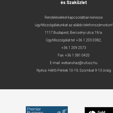
és Szaküzlet
Rendelésekkel kapcsolatban keresse
ügyfélszolgálatunkat az alábbi telefonszámokon!
1117 Budapest, Bercsényi utca 19/a.
Ügyfélszolgálat tel:
+36 1 203 0382
;
+36 1 209 2573
Fax: +36 1 381 0420
E-mail:
webaruhaz@rufusz.hu
Nyitva: Hétfő-Péntek 10-19; Szombat 9-13 óráig