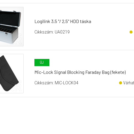
Logilink 3,5 "/ 2,5" HDD táska
Cikkszám: UA0219
ÚJ
Mic-Lock Signal Blocking Faraday Bag (fekete)
Cikkszám: MIC-LOCK04
Várha