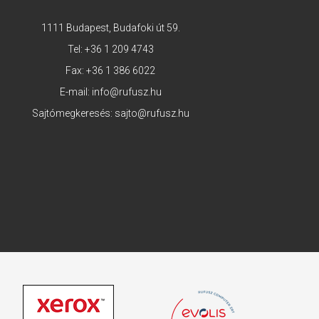
1111 Budapest, Budafoki út 59.
Tel:
+36 1 209 4743
Fax: +36 1 386 6022
E-mail:
info@rufusz.hu
Sajtómegkeresés:
sajto@rufusz.hu