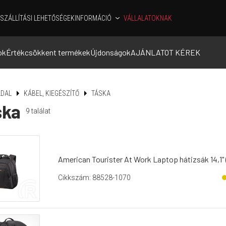
SZÁLLÍTÁSI LEHETŐSÉGEK
INFORMÁCIÓ
VÁLLALATOKNAK
ok
Értékcsökkent termékek
Újdonságok
AJÁNLATOT KÉREK
DAL
KÁBEL, KIEGÉSZÍTŐ
TÁSKA
ska
9
találat
American Tourister At Work Laptop hátizsák 14,1" 
Cikkszám: 88528-1070