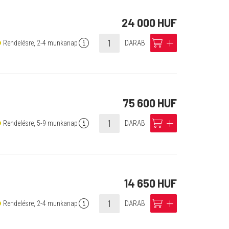
24 000 HUF
info
cart
add
Rendelésre, 2-4 munkanap
DARAB
75 600 HUF
info
cart
add
Rendelésre, 5-9 munkanap
DARAB
14 650 HUF
info
cart
add
Rendelésre, 2-4 munkanap
DARAB