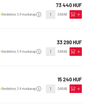
73 440 HUF
info
cart
add
Rendelésre, 5-9 munkanap
DARAB
33 290 HUF
info
cart
add
Rendelésre, 5-9 munkanap
DARAB
15 240 HUF
info
cart
add
Rendelésre, 2-4 munkanap
DARAB