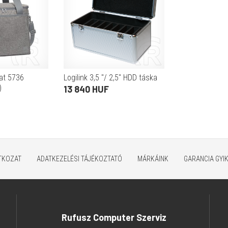
at 5736
Logilink 3,5 "/ 2,5" HDD táska
)
13 840 HUF
ATKOZAT
ADATKEZELÉSI TÁJÉKOZTATÓ
MÁRKÁINK
GARANCIA GYI
Rufusz Computer Szerviz