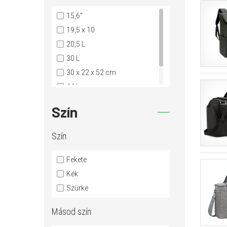
15,6"
19,5 x 10
20,5 L
30 L
30 x 22 x 52 cm
44 L
8 L
Szín
Szín
Fekete
Kék
Szürke
Másod szín