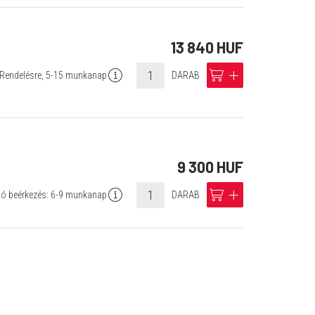
13 840 HUF
info
cart
add
Rendelésre, 5-15 munkanap
DARAB
9 300 HUF
info
cart
add
tó beérkezés: 6-9 munkanap
DARAB