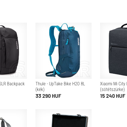
SLR Backpack
Thule - UpTake Bike H2O 8L
Xiaomi Mi City
(kék)
(sötétszürke)
33 290 HUF
15 240 HUF