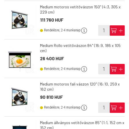
Medium motoros vetítővászon 150" (4:3, 305 x
229 cm)
111 760 HUF
info
cart
add
Rendelésre, 2-4 munkanap
Medium Rollo vetítővászon 84" (16:9, 186 x 105
cm)
26 400 HUF
info
cart
add
Rendelésre, 2-4 munkanap
Medium motoros fali vászon 120" (16:10, 259 x
162 cm)
90 810 HUF
info
cart
add
Rendelésre, 2-4 munkanap
Medium állványos vetítővászon 85" (1:1, 152 cm x
152 cm)