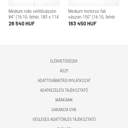
Medium rollo vetítővászon
Medium motoros fali
84" (16:10, fehér, 183 x 114
vászon 150" (16:10, fehér
cm)
váz, 323 x 202 cm,
26 540 HUF
163 450 HUF
fényzáró)
ELÉRHETŐSÉGEK
ÁSZF
ADATTOVÁBBÍTÁSI NYILATKOZAT
ADATKEZELÉSI TÁJÉKOZTATÓ
MÁRKÁINK
GARANCIA GYIK
VÉGLEGES ADATTÖRLÉS TÁJÉKOZTATÓ