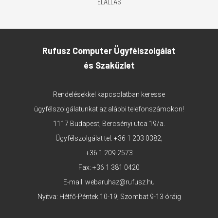
ELÁLLÁS
Rufusz Computer Ügyfélszolgálat
és Szaküzlet
Rendelésekkel kapcsolatban keresse
ügyfélszolgálatunkat az alábbi telefonszámokon!
1117 Budapest, Bercsényi utca 19/a.
Ügyfélszolgálat tel:
+36 1 203 0382
;
+36 1 209 2573
Fax: +36 1 381 0420
E-mail:
webaruhaz@rufusz.hu
Nyitva: Hétfő-Péntek 10-19; Szombat 9-13 óráig