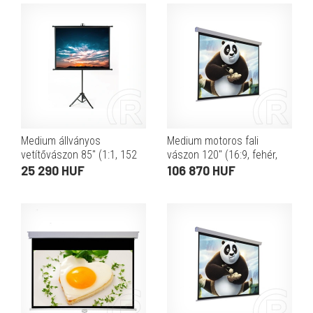
Medium állványos
Medium motoros fali
vetítővászon 85" (1:1, 152
vászon 120" (16:9, fehér,
cm x 152 cm)
266 x 150 cm, fényzáró, 3
25 290 HUF
106 870 HUF
cm fekete perem, fehér
tok)