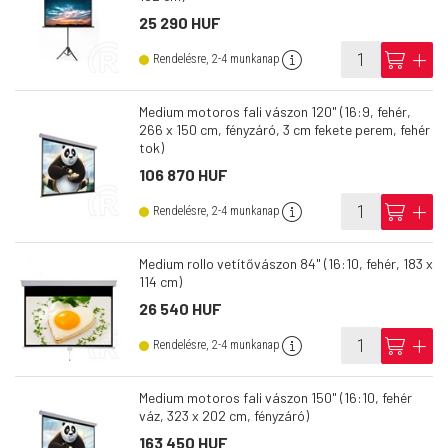
25 290 HUF
info
cart
add
Rendelésre, 2-4 munkanap
Medium motoros fali vászon 120" (16:9, fehér,
266 x 150 cm, fényzáró, 3 cm fekete perem, fehér
tok)
106 870 HUF
info
cart
add
Rendelésre, 2-4 munkanap
Medium rollo vetítővászon 84" (16:10, fehér, 183 x
114 cm)
26 540 HUF
info
cart
add
Rendelésre, 2-4 munkanap
Medium motoros fali vászon 150" (16:10, fehér
váz, 323 x 202 cm, fényzáró)
163 450 HUF