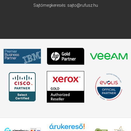
Sajtómegkeresés:
sajto@rufusz.hu