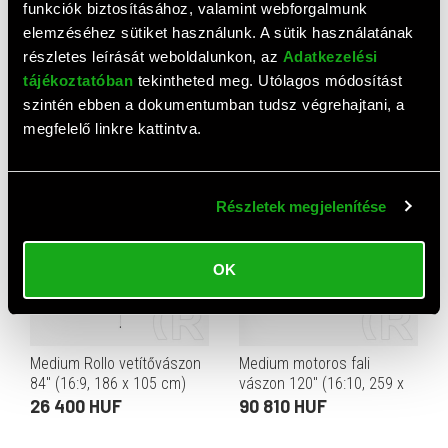
funkciók biztosításához, valamint webforgalmunk
elemzéséhez sütiket használunk. A sütik használatának
részletes leírását weboldalunkon, az
Adatkezelési
Medium tripod vetítővászon
Medium motoros
tájékoztatóban
tekintheted meg. Utólagos módosítást
80" (1:1, 203 cm x 203 cm)
vetítővászon 150" (4:3, 305
szintén ebben a dokumentumban tudsz végrehajtani, a
x 229 cm)
34 090 HUF
111 760 HUF
megfelelő linkre kattintva.
Részletek megjelenítése
OK
Medium Rollo vetítővászon
Medium motoros fali
84" (16:9, 186 x 105 cm)
vászon 120" (16:10, 259 x
162 cm)
26 400 HUF
90 810 HUF