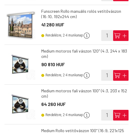
Funscreen Rollo manuális rolós vetítővászon
(16:10, 192x244 cm)
41 280 HUF
info
cart
add
Rendelésre, 2-4 munkanap
Medium motoros fali vászon 120" (4:3, 244 x 183
cm)
90 810 HUF
info
cart
add
Rendelésre, 2-4 munkanap
Medium motoros fali vászon 100" (4:3, 203 x 152
cm)
64 260 HUF
info
cart
add
Rendelésre, 2-4 munkanap
Medium Rollo vetítővászon 100" (16:9, 221x125