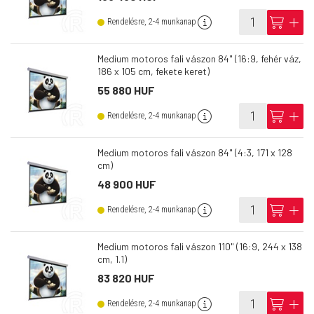
info
cart
add
Rendelésre, 2-4 munkanap
Medium motoros fali vászon 84" (16:9, fehér váz,
186 x 105 cm, fekete keret)
55 880 HUF
info
cart
add
Rendelésre, 2-4 munkanap
Medium motoros fali vászon 84" (4:3, 171 x 128
cm)
48 900 HUF
info
cart
add
Rendelésre, 2-4 munkanap
Medium motoros fali vászon 110" (16:9, 244 x 138
cm, 1.1)
83 820 HUF
info
cart
add
Rendelésre, 2-4 munkanap