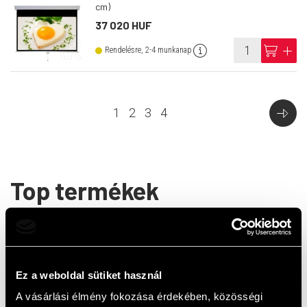
cm)
37 020 HUF
info
cart
add
Rendelésre, 2-4 munkanap
1
2
3
4
Top termékek
Ez a weboldal sütiket használ
A vásárlási élmény fokozása érdekében, közösségi