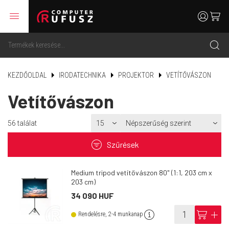
menu
user
cart
search
KEZDŐOLDAL
IRODATECHNIKA
PROJEKTOR
VETÍTŐVÁSZON
Vetítővászon
56
találat
filter
Szűrések
Medium tripod vetítővászon 80" (1:1, 203 cm x
203 cm)
34 090 HUF
info
cart
add
Rendelésre, 2-4 munkanap