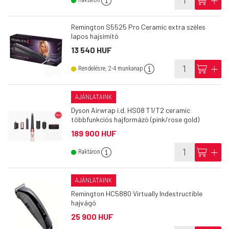
info
cart
add
Raktáron
Remington S5525 Pro Ceramic extra széles
lapos hajsimító
13 540 HUF
info
cart
add
Rendelésre, 2-4 munkanap
AJÁNLATAINK
Dyson Airwrap i.d. HS08 T1/T2 ceramic
többfunkciós hajformázó (pink/rose gold)
189 900 HUF
info
cart
add
Raktáron
AJÁNLATAINK
Remington HC5880 Virtually Indestructible
hajvágó
25 900 HUF