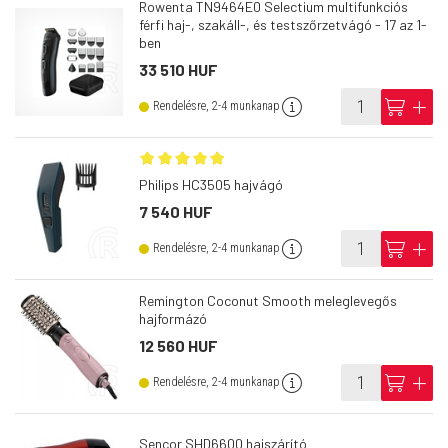
Rowenta TN9464E0 Selectium multifunkciós
férfi haj-, szakáll-, és testszőrzetvágó - 17 az 1-
ben
33 510 HUF
info
cart
add
Rendelésre, 2-4 munkanap
Philips HC3505 hajvágó
7 540 HUF
info
cart
add
Rendelésre, 2-4 munkanap
Remington Coconut Smooth meleglevegős
hajformázó
12 560 HUF
info
cart
add
Rendelésre, 2-4 munkanap
Sencor SHD6600 hajszárító