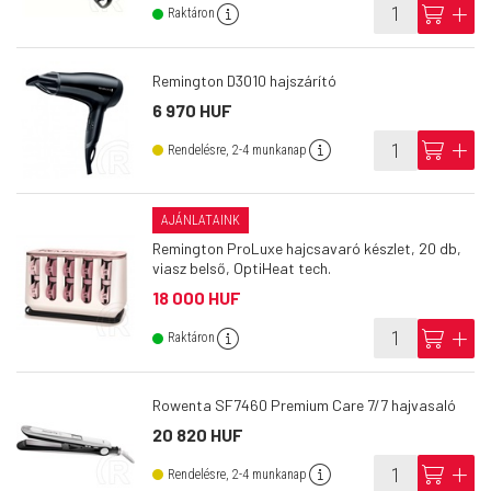
info
cart
add
Raktáron
Remington D3010 hajszárító
6 970 HUF
info
cart
add
Rendelésre, 2-4 munkanap
AJÁNLATAINK
Remington ProLuxe hajcsavaró készlet, 20 db,
viasz belső, OptiHeat tech.
18 000 HUF
info
cart
add
Raktáron
Rowenta SF7460 Premium Care 7/7 hajvasaló
20 820 HUF
info
cart
add
Rendelésre, 2-4 munkanap