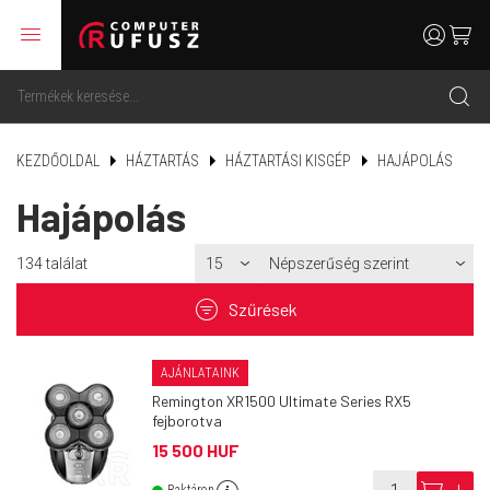
menu
user
cart
search
KEZDŐOLDAL
HÁZTARTÁS
HÁZTARTÁSI KISGÉP
HAJÁPOLÁS
Hajápolás
134
találat
filter
Szűrések
AJÁNLATAINK
Remington XR1500 Ultimate Series RX5
fejborotva
15 500 HUF