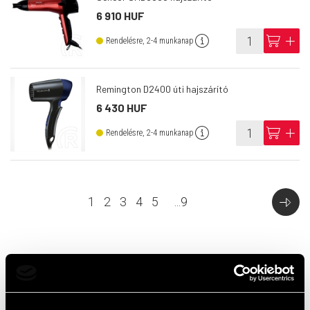
6 910 HUF
info
cart
add
Rendelésre, 2-4 munkanap
Remington D2400 úti hajszárító
6 430 HUF
info
cart
add
Rendelésre, 2-4 munkanap
1
2
3
4
5
...
9
Top termékek