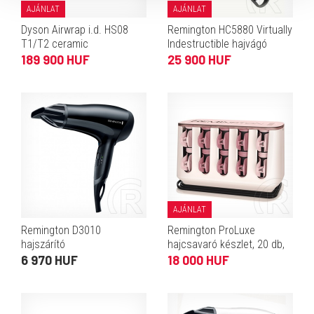
AJÁNLAT
AJÁNLAT
Dyson Airwrap i.d. HS08
Remington HC5880 Virtually
T1/T2 ceramic
Indestructible hajvágó
többfunkciós hajformázó
189 900 HUF
25 900 HUF
(pink/rose gold)
AJÁNLAT
Remington D3010
Remington ProLuxe
hajszárító
hajcsavaró készlet, 20 db,
viasz belső, OptiHeat tech.
6 970 HUF
18 000 HUF