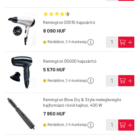
Remington D3015 hajszárító
8 090 HUF
info
cart
add
Rendelésre, 2-4 munkanap
Remington D5000 hajszárító
5 570 HUF
info
cart
add
Rendelésre, 2-4 munkanap
Remington Blow Dry & Style meleglevegős
hajformázó rövid hajhoz, 400 W
7 950 HUF
info
cart
add
Rendelésre, 2-4 munkanap