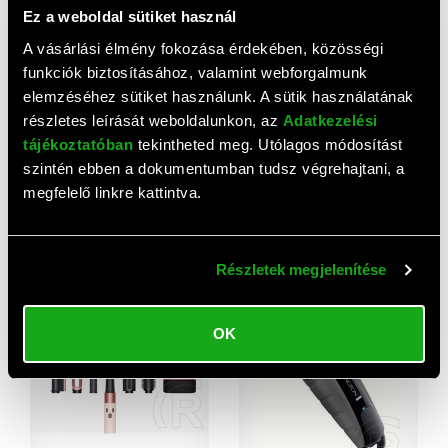
Ez a weboldal sütiket használ
A vásárlási élmény fokozása érdekében, közösségi
funkciók biztosításához, valamint webforgalmunk
elemzéséhez sütiket használunk. A sütik használatának
részletes leírását weboldalunkon, az
Adatkezelési
tájékoztatóban
tekintheted meg. Utólagos módosítást
szintén ebben a dokumentumban tudsz végrehajtani, a
AJÁNLAT
megfelelő linkre kattintva.
Remington XR1500
Remington S5525 Pro
Ultimate Series RX5
Ceramic extra széles lapos
fejborotva
hajsimító
15 500 HUF
13 540 HUF
Részletek megjelenítése
OK