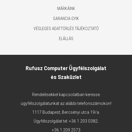
MÁRKÁINK
GARANCIA GYIK
VÉGLEGES ADATTÖRLÉS TÁJÉKOZTATÓ
ELÁLLÁS
Rufusz Computer Ügyfélszolgálat
és Szaküzlet
Rendelésekkel kapcsolatban keresse
ügyfélszolgálatunkat az alábbi telefonszámokon!
1117 Budapest, Bercsényi utca 19/a.
Ügyfélszolgálat tel:
+36 1 203 0382
;
+36 1 209 2573