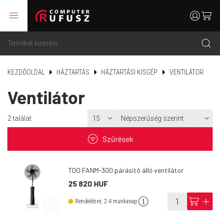
menu
user
cart
search
KEZDŐOLDAL
HÁZTARTÁS
HÁZTARTÁSI KISGÉP
VENTILÁTOR
Ventilátor
2
találat
filter
Szűrések
TOO FANM-300 párásító álló ventilátor
25 820 HUF
info
cart
add
Rendelésre, 2-4 munkanap