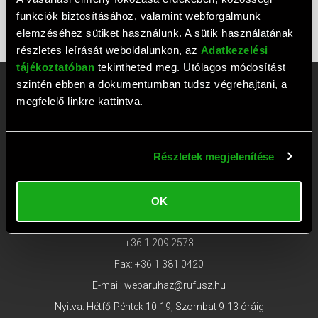
funkciók biztosításához, valamint webforgalmunk
ELÁLLÁS
elemzéséhez sütiket használunk. A sütik használatának
részletes leírását weboldalunkon, az
Adatkezelési
tájékoztatóban
tekintheted meg. Utólagos módosítást
szintén ebben a dokumentumban tudsz végrehajtani, a
Rufusz Computer Ügyfélszolgálat
megfelelő linkre kattintva.
és Szaküzlet
Részletek megjelenítése
Rendelésekkel kapcsolatban keresse
ügyfélszolgálatunkat az alábbi telefonszámokon!
1117 Budapest, Bercsényi utca 19/a.
OK
Ügyfélszolgálat tel:
+36 1 203 0382
;
+36 1 209 2573
Fax: +36 1 381 0420
E-mail:
webaruhaz@rufusz.hu
Nyitva: Hétfő-Péntek 10-19; Szombat 9-13 óráig