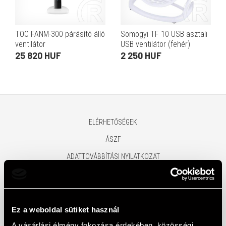
TOO FANM-300 párásító álló
Somogyi TF 10 USB asztali
ventilátor
USB ventilátor (fehér)
25 820 HUF
2 250 HUF
ELÉRHETŐSÉGEK
ÁSZF
ADATTOVÁBBÍTÁSI NYILATKOZAT
ADATKEZELÉSI TÁJÉKOZTATÓ
MÁRKÁINK
GARANCIA GYIK
Ez a weboldal sütiket használ
A vásárlási élmény fokozása érdekében, közösségi
VÉGLEGES ADATTÖRLÉS TÁJÉKOZTATÓ