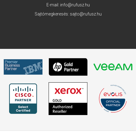
E-mail:
info@rufusz.hu
Sajtómegkeresés:
sajto@rufusz.hu