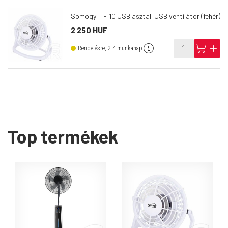
Somogyi TF 10 USB asztali USB ventilátor (fehér)
2 250 HUF
info
cart
add
Rendelésre, 2-4 munkanap
Top termékek