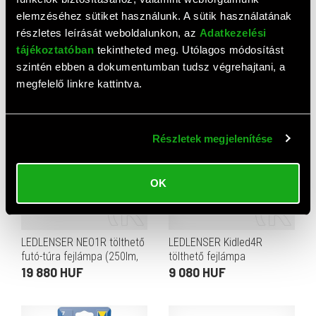
elemzéséhez sütiket használunk. A sütik használatának
részletes leírását weboldalunkon, az
Adatkezelési
Ledlenser Kidled2 gyerek
LEDLENSER Kidled2
tájékoztatóban
tekintheted meg. Utólagos módosítást
fejlámpa (40lm, 1xAAA)
fejlámpa gyerekeknek 40lm
szintén ebben a dokumentumban tudsz végrehajtani, a
1xAAA lila
7 190 HUF
7 190 HUF
megfelelő linkre kattintva.
Részletek megjelenítése
OK
LEDLENSER NEO1R tölthető
LEDLENSER Kidled4R
futó-túra fejlámpa (250lm,
tölthető fejlámpa
80m, Li-ion, Fekete/kék)
gyerekeknek 40lm 1xLi-ion
19 880 HUF
9 080 HUF
zöld