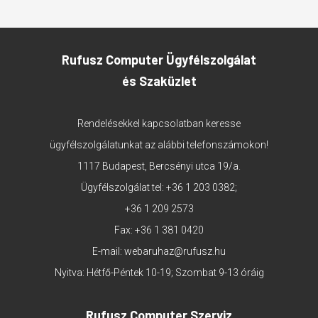
Rufusz Computer Ügyfélszolgálat
és Szaküzlet
Rendelésekkel kapcsolatban keresse
ügyfélszolgálatunkat az alábbi telefonszámokon!
1117 Budapest, Bercsényi utca 19/a.
Ügyfélszolgálat tel:
+36 1 203 0382
;
+36 1 209 2573
Fax: +36 1 381 0420
E-mail:
webaruhaz@rufusz.hu
Nyitva: Hétfő-Péntek 10-19; Szombat 9-13 óráig
Rufusz Computer Szerviz