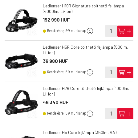
Ledlenser H19R Signature tölthető fejlámpa
(4000lm, Li-ion)
152 990 HUF
info
cart
add
Rendelésre, 5-9 munkanap
Ledlenser H5R Core tölthető fejlámpa (500lm,
Li-ion)
36 980 HUF
info
cart
add
Rendelésre, 5-9 munkanap
Ledlenser H7R Core tölthető fejlámpa (1000lm,
Li-ion)
46 340 HUF
info
cart
add
Rendelésre, 5-9 munkanap
Ledlenser H5 Core fejlámpa (350lm, AA)