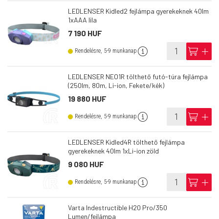
LEDLENSER Kidled2 fejlámpa gyerekeknek 40lm
1xAAA lila
7 190 HUF
info
cart
add
Rendelésre, 5-9 munkanap
LEDLENSER NEO1R tölthető futó-túra fejlámpa
(250lm, 80m, Li-ion, Fekete/kék)
19 880 HUF
info
cart
add
Rendelésre, 5-9 munkanap
LEDLENSER Kidled4R tölthető fejlámpa
gyerekeknek 40lm 1xLi-ion zöld
9 080 HUF
info
cart
add
Rendelésre, 5-9 munkanap
Varta Indestructible H20 Pro/350
Lumen/fejlámpa