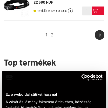
22 580 HUF
info
cart
add
Rendelésre, 5-9 munkanap
1
2
Top termékek
Ez a weboldal sütiket használ
A vásárlási élmény fokozása érdekében, közösségi
funkciók biztosításához, valamint webforgalmunk