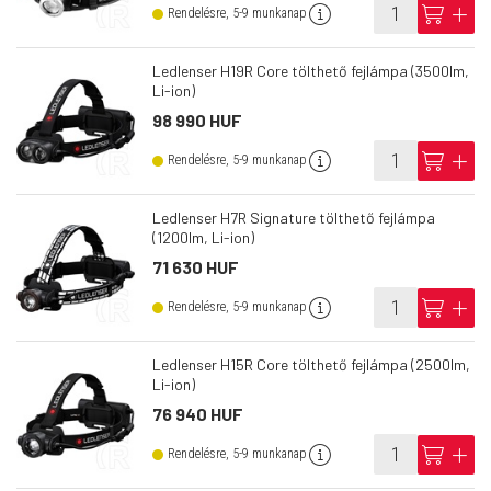
info
cart
add
Rendelésre, 5-9 munkanap
Ledlenser H19R Core tölthető fejlámpa (3500lm,
Li-ion)
98 990 HUF
info
cart
add
Rendelésre, 5-9 munkanap
Ledlenser H7R Signature tölthető fejlámpa
(1200lm, Li-ion)
71 630 HUF
info
cart
add
Rendelésre, 5-9 munkanap
Ledlenser H15R Core tölthető fejlámpa (2500lm,
Li-ion)
76 940 HUF
info
cart
add
Rendelésre, 5-9 munkanap