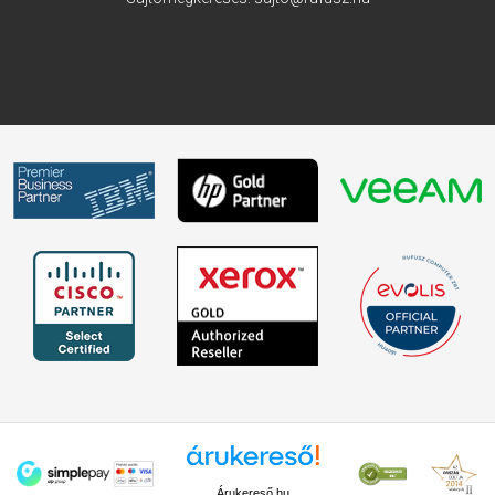
Árukereső.hu