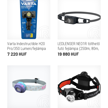
Varta Indestructible H20
LEDLENSER NEO1R tölthető
Pro/350 Lumen/fejlámpa
futó fejlámpa (250lm, 80m,
Li-ion, Fekete/szürke)
7 220 HUF
19 880 HUF