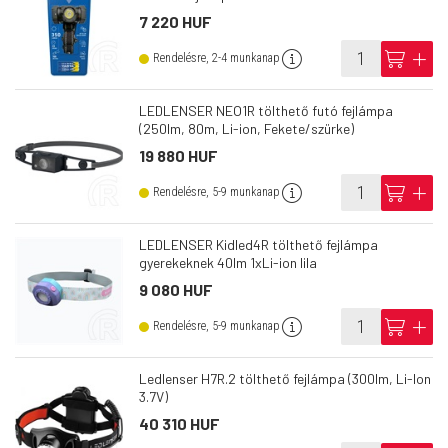
7 220 HUF
info
cart
add
Rendelésre, 2-4 munkanap
LEDLENSER NEO1R tölthető futó fejlámpa
(250lm, 80m, Li-ion, Fekete/szürke)
19 880 HUF
info
cart
add
Rendelésre, 5-9 munkanap
LEDLENSER Kidled4R tölthető fejlámpa
gyerekeknek 40lm 1xLi-ion lila
9 080 HUF
info
cart
add
Rendelésre, 5-9 munkanap
Ledlenser H7R.2 tölthető fejlámpa (300lm, Li-Ion
3.7V)
40 310 HUF