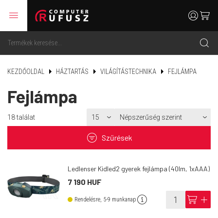
menu
user
cart
search
KEZDŐOLDAL
HÁZTARTÁS
VILÁGÍTÁSTECHNIKA
FEJLÁMPA
Fejlámpa
18
találat
filter
Szűrések
Ledlenser Kidled2 gyerek fejlámpa (40lm, 1xAAA)
7 190 HUF
info
cart
add
Rendelésre, 5-9 munkanap