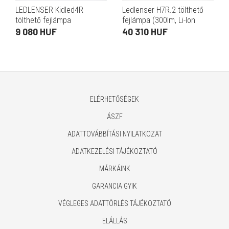
LEDLENSER Kidled4R
Ledlenser H7R.2 tölthető
tölthető fejlámpa
fejlámpa (300lm, Li-Ion
gyerekeknek 40lm 1xLi-ion
3.7V)
9 080 HUF
40 310 HUF
lila
ELÉRHETŐSÉGEK
ÁSZF
ADATTOVÁBBÍTÁSI NYILATKOZAT
ADATKEZELÉSI TÁJÉKOZTATÓ
MÁRKÁINK
GARANCIA GYIK
VÉGLEGES ADATTÖRLÉS TÁJÉKOZTATÓ
ELÁLLÁS