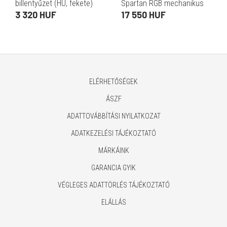
billentyűzet (HU, fekete)
Spartan RGB mechanikus
billentyűzet (US, USB,
3 320 HUF
17 550 HUF
fekete)
ELÉRHETŐSÉGEK
ÁSZF
ADATTOVÁBBÍTÁSI NYILATKOZAT
ADATKEZELÉSI TÁJÉKOZTATÓ
MÁRKÁINK
GARANCIA GYIK
VÉGLEGES ADATTÖRLÉS TÁJÉKOZTATÓ
ELÁLLÁS