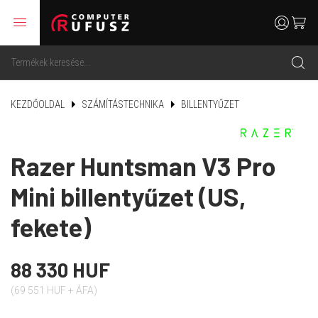
menu
user
cart
search
KEZDŐOLDAL
SZÁMÍTÁSTECHNIKA
BILLENTYŰZET
Razer Huntsman V3 Pro
Mini billentyűzet (US,
fekete)
88 330 HUF
(69 551 HUF + ÁFA)