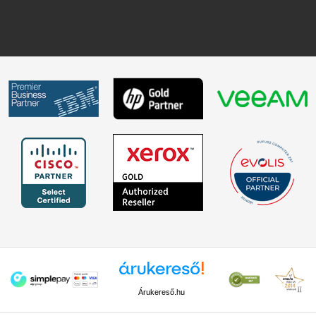
Árukereső.hu