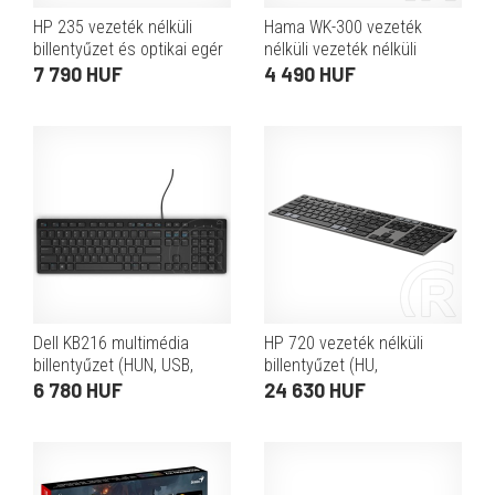
HP 235 vezeték nélküli
Hama WK-300 vezeték
billentyűzet és optikai egér
nélküli vezeték nélküli
(HU, vezeték nélküli, 2,4
billentyűzet (HU, Bluetooth,
7 790 HUF
4 490 HUF
GHz, 1600 DPI, fekete)
fekete)
Dell KB216 multimédia
HP 720 vezeték nélküli
billentyűzet (HUN, USB,
billentyűzet (HU,
fekete)
többeszközös, Bluetooth,
6 780 HUF
24 630 HUF
2,4 GHz, USB-A, fekete)