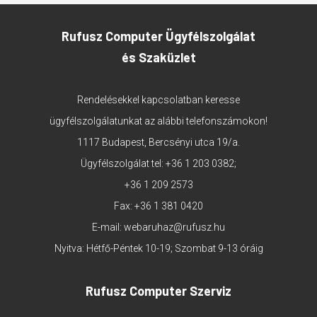
Rufusz Computer Ügyfélszolgálat
és Szaküzlet
Rendelésekkel kapcsolatban keresse
ügyfélszolgálatunkat az alábbi telefonszámokon!
1117 Budapest, Bercsényi utca 19/a.
Ügyfélszolgálat tel:
+36 1 203 0382
;
+36 1 209 2573
Fax: +36 1 381 0420
E-mail:
webaruhaz@rufusz.hu
Nyitva: Hétfő-Péntek 10-19; Szombat 9-13 óráig
Rufusz Computer Szerviz