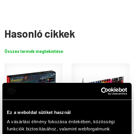
Hasonló cikkek
Összes termék megtekintése
Ez a weboldal sütiket használ
A vásárlási élmény fokozása érdekében, közösségi
Genius Scorpion K7 gamer
Steelseries Apex Pro Gen 3
funkciók biztosításához, valamint webforgalmunk
billentyűzet (HU, fekete)
gamer billentyűzet (UK,