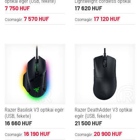
optikai egér (USB, fekete)
Lightweight cordless optikai
egér (Bluetooth, fehér)
7 750 HUF
17 620 HUF
7 570 HUF
17 120 HUF
Csomagár:
Csomagár:
Razer Basilisk V3 optikai egér
Razer DeathAdder V3 optikai
(USB, fekete)
egér (USB, fekete)
16 660 HUF
21 500 HUF
16 190 HUF
20 900 HUF
Csomagár:
Csomagár: