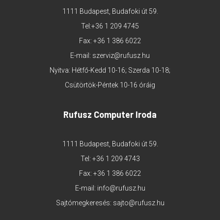
1111 Budapest, Budafoki út 59.
Tel:
+36 1 209 4745
Fax: +36 1 386 6022
E-mail:
szerviz@rufusz.hu
Nyitva: Hétfő-Kedd 10-16; Szerda 10-18;
Csütörtök-Péntek 10-16 óráig
Rufusz Computer Iroda
1111 Budapest, Budafoki út 59.
Tel:
+36 1 209 4743
Fax: +36 1 386 6022
E-mail:
info@rufusz.hu
Sajtómegkeresés:
sajto@rufusz.hu