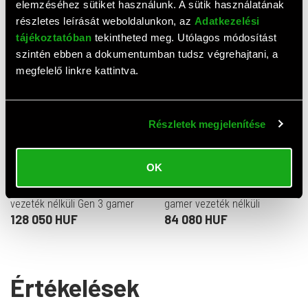
elemzéséhez sütiket használunk. A sütik használatának
fekete)
5 250 HUF
115 590 HUF
részletes leírását weboldalunkon, az
Adatkezelési
tájékoztatóban
tekintheted meg. Utólagos módosítást
szintén ebben a dokumentumban tudsz végrehajtani, a
megfelelő linkre kattintva.
Részletek megjelenítése
OK
Steelseries Apex Pro TKL
Logitech G915 X LIGHTSPEED
vezeték nélküli Gen 3 gamer
gamer vezeték nélküli
billentyűzet (UK, fekete)
Bluetooth RGB GL Clicky
128 050 HUF
84 080 HUF
billentyűzet (US, fekete)
Értékelések