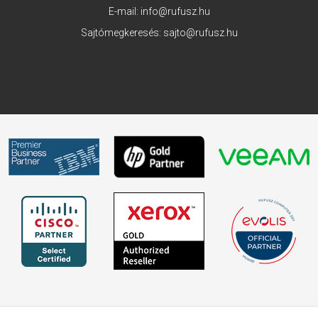
E-mail:
info@rufusz.hu
Sajtómegkeresés:
sajto@rufusz.hu