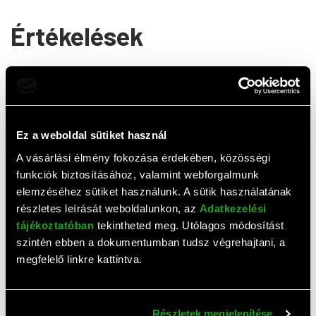
Értékelések
0,0
(
0
értékelés)
ÉRTÉKELÉS ÍRÁSA
Ez a weboldal sütiket használ
Ehhez a termékhez még nem érkezett értékelés. Legyél te
az első!
A vásárlási élmény fokozása érdekében, közösségi
funkciók biztosításához, valamint webforgalmunk
elemzéséhez sütiket használunk. A sütik használatának
Top termékek
részletes leírását weboldalunkon, az
Adatkezelési
tájékoztatóban
tekintheted meg. Utólagos módosítást
szintén ebben a dokumentumban tudsz végrehajtani, a
megfelelő linkre kattintva.
Részletek megjelenítése