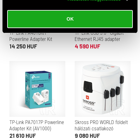
OK
AJÁNLAT
TP-Link PA4010KIT
TP-Link USB 3.0 - Gigabit
Powerline Adapter Kit
Ethernet RJ45 adapter
(AV600)
14 250 HUF
4 590 HUF
TP-Link PA7017P Powerline
Skross PRO WORLD földelt
Adapter Kit (AV1000)
hálózati csatlakozó
átalakító
21 610 HUF
9 080 HUF