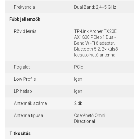
Frekvencia
Dual Band: 2,4+5 GHz
Főbb jellemzők
Rövid leírás
TP-Link Archer TX20E
AX1800 PCIe x1 Dual-
Band Wi-Fi 6 adapter,
Bluetooth 5.2, 2× külső
lecsatolható antenna
Foglalat
PCIe
Low Profile
Igen
LP hátlap
Igen
Antennák száma
2 db
Antenna típusa
Cseréhető Omni
Directional
Titkosítás