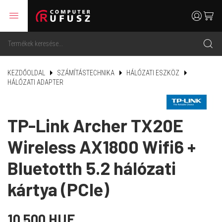
menu
user
cart
search
KEZDŐOLDAL
SZÁMÍTÁSTECHNIKA
HÁLÓZATI ESZKÖZ
HÁLÓZATI ADAPTER
TP-Link Archer TX20E
Wireless AX1800 Wifi6 +
Bluetotth 5.2 hálózati
kártya (PCIe)
10 500 HUF