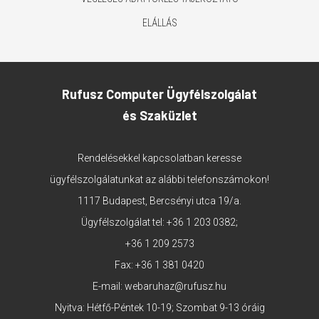
ELÁLLÁS
Rufusz Computer Ügyfélszolgálat
és Szaküzlet
Rendelésekkel kapcsolatban keresse
ügyfélszolgálatunkat az alábbi telefonszámokon!
1117 Budapest, Bercsényi utca 19/a.
Ügyfélszolgálat tel:
+36 1 203 0382
;
+36 1 209 2573
Fax: +36 1 381 0420
E-mail:
webaruhaz@rufusz.hu
Nyitva: Hétfő-Péntek 10-19; Szombat 9-13 óráig