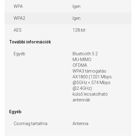
WPA
Igen
WPA2
Igen
AES
128 bit
További információk
Egyéb
Bluetooth 5.2
MU-MIMO
OFDMA
WPA3 támogatás
AX1800 (1201 Mbps
@5GHz + 574 Mbps
@2.4GHz)
külső lecsatolható
antennák
Egyéb
Csomag tartalma
Antenna