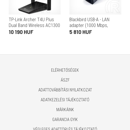
TP-Link Archer T4U Plus
Blackbird USB-A - LAN
Dual Band Wireless AC1300
adapter (1000 Mbps,
hálózati kártya (USB)
fekete)
10 190 HUF
5 810 HUF
ELÉRHETŐSÉGEK
ÁSZF
ADATTOVÁBBÍTÁSI NYILATKOZAT
ADATKEZELÉSI TÁJÉKOZTATÓ
MÁRKÁINK
GARANCIA GYIK
VÉGLEGES ADATTÖRLÉS TÁJÉKOZTATÓ