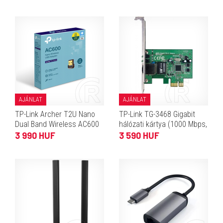
AJÁNLAT
AJÁNLAT
TP-Link Archer T2U Nano
TP-Link TG-3468 Gigabit
Dual Band Wireless AC600
hálózati kártya (1000 Mbps,
hálózati kártya (USB)
PCIe)
3 990 HUF
3 590 HUF