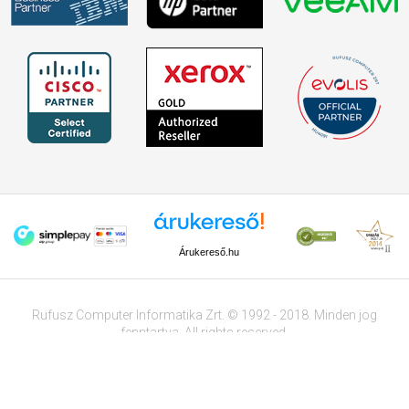
Árukereső.hu
Rufusz Computer Informatika Zrt. © 1992 - 2018. Minden jog
fenntartva. All rights reserved.
Tervezte és készítette:
Vision-Software
, az
Octopus 8 ERP
forgalmazója.