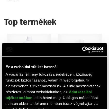
Top termékek
Ez a weboldal sütiket használ
A vásárlási élmény fokozása érdekében, közösségi
AJÁNLAT
funkciók biztosításához, valamint webforgalmunk
VMD89L Isopropyl alkohol
Megafoam tisztítóhab (500
elemzéséhez sütiket használunk. A sütik használatának
1000ml 98%
ml)
3 340 HUF
6 500 HUF
részletes leírását weboldalunkon, az
Adatkezelési
tájékoztatóban
tekintheted meg. Utólagos módosítást
szintén ebben a dokumentumban tudsz végrehajtani, a