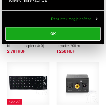
megfelelő linkre kattintva.
Részletek megjelenítése
OK
AJÁNLAT
AJÁNLAT
TP-Link UB500 Nano USB
Hama képernyő tisztító
bluetooth adapter (v5.0)
folyadék 200 ml
2 781 HUF
1 250 HUF
AJÁNLAT