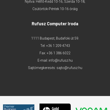
Nyitva: Hétfő-Kedd 10-16; Szerda 10-18;
Csütörtök-Péntek 10-16 óráig
Rufusz Computer Iroda
1111 Budapest, Budafoki út 59.
Tel:
+36 1 209 4743
Fax: +36 1 386 6022
E-mail:
info@rufusz.hu
Sajtómegkeresés:
sajto@rufusz.hu