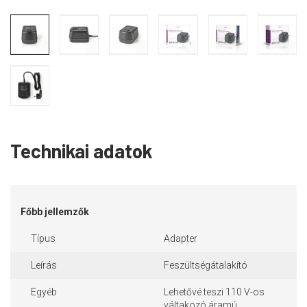
Technikai adatok
Főbb jellemzők
Típus
Adapter
Leírás
Feszültségátalakító
Egyéb
Lehetővé teszi 110 V-os
váltakozó áramú