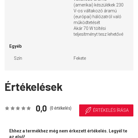
(amerikai) készülékek 230
V-os váltakozó áramú
(európai) hálózatról való
működtetését
Akár 70 W töltési
teljesítményt tesz lehetővé
Egyéb
Szín
Fekete
Értékelések
0,0
(
0
értékelés)
ÉRTÉKELÉS ÍRÁSA
Ehhez a termékhez még nem érkezett értékelés. Legyél te
az első!