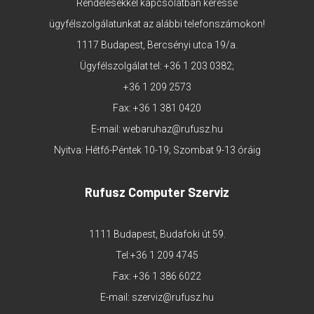
Rendelésekkel kapcsolatban keresse
ügyfélszolgálatunkat az alábbi telefonszámokon!
1117 Budapest, Bercsényi utca 19/a.
Ügyfélszolgálat tel:
+36 1 203 0382
;
+36 1 209 2573
Fax: +36 1 381 0420
E-mail:
webaruhaz@rufusz.hu
Nyitva: Hétfő-Péntek 10-19; Szombat 9-13 óráig
Rufusz Computer Szerviz
1111 Budapest, Budafoki út 59.
Tel:
+36 1 209 4745
Fax: +36 1 386 6022
E-mail:
szerviz@rufusz.hu