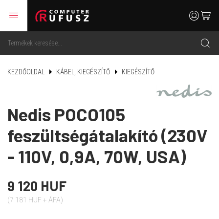
menu
user
cart
search
KEZDŐOLDAL
KÁBEL, KIEGÉSZÍTŐ
KIEGÉSZÍTŐ
Nedis POCO105
feszültségátalakító (230V
- 110V, 0,9A, 70W, USA)
9 120 HUF
(7 181 HUF + ÁFA)