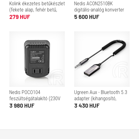
Kolink ékezetes betűkészlet
Nedis ACON2510BK
(fekete alap, fehér betű,
digitális-analóg konverter
magyar)
(HDMI eARC átalakítás, 2×
279 HUF
5 600 HUF
RCA kimenet, 3,5 mm
analóg kimenet, digitális
koax
Nedis POCO104
Ugreen Aux - Bluetooth 5.3
feszültségátalakító (230V
adapter (kihangosító,
AC › 110V AC, 30W,
3,5mm Jack, autós,
3 980 HUF
3 430 HUF
kompakt, USA)
mikrofonnal, szürke)