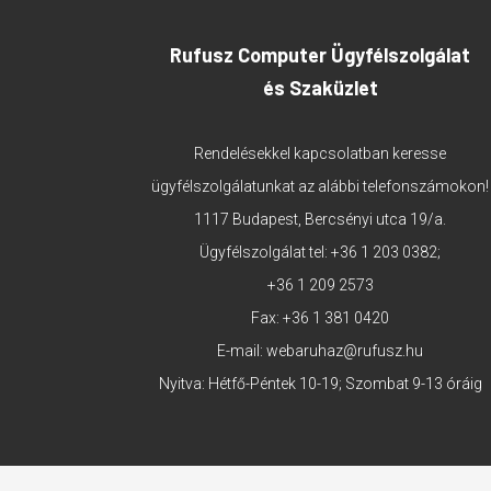
Rufusz Computer Ügyfélszolgálat
és Szaküzlet
Rendelésekkel kapcsolatban keresse
ügyfélszolgálatunkat az alábbi telefonszámokon!
1117 Budapest, Bercsényi utca 19/a.
Ügyfélszolgálat tel:
+36 1 203 0382
;
+36 1 209 2573
Fax: +36 1 381 0420
E-mail:
webaruhaz@rufusz.hu
Nyitva: Hétfő-Péntek 10-19; Szombat 9-13 óráig