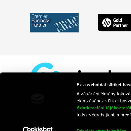
Ez a weboldal sütiket has
A vásárlási élmény fokozá
elemzéséhez sütiket haszn
Adatkezelési tájékoztat
tudsz végrehajtani, a megfe
Rufusz Co
Részletek megjelenítése