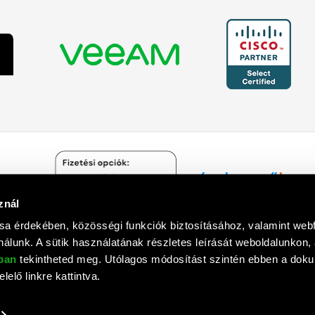
znál
Árukereső.hu
sa érdekében, közösségi funkciók biztosításához, valamint we
álunk. A sütik használatának részletes leírását weboldalunkon,
óban
tekintheted meg. Utólagos módosítást szintén ebben a do
lelő linkre kattintva.
mputer Informatika Zrt. © 1992 - 2018. Minden jog fenntartva. All rights
Tervezte és készítette:
Vision-Software
, az
Octopus 8 ERP
forgalmazója