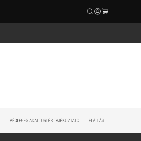
search
user
cart
K
VÉGLEGES ADATTÖRLÉS TÁJÉKOZTATÓ
ELÁLLÁS