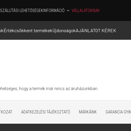
SZÁLLÍTÁSI LEHETŐSÉGEK
INFORMÁCIÓ
VÁLLALATOKNAK
ok
Értékcsökkent termékek
Újdonságok
AJÁNLATOT KÉREK
Lehetséges, hogy a termék már nincs az áruházunkban.
ATKOZAT
ADATKEZELÉSI TÁJÉKOZTATÓ
MÁRKÁINK
GARANCIA GYI