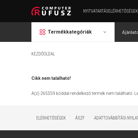
NYITVATARTÁS
ELÉRHETŐSÉGEK
grid
Termékkategóriák
Ajánlat
KEZDŐOLDAL
Cikk nem található!
A(z) 265559 kóddal rendelkező termék nem található. 
ELÉRHETŐSÉGEK
ÁSZF
ADATTOVÁBBÍTÁSI NYIL