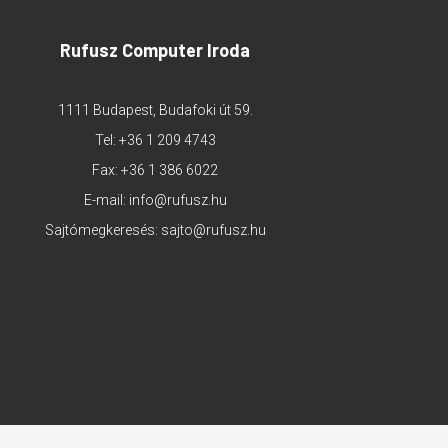
Rufusz Computer Iroda
1111 Budapest, Budafoki út 59.
Tel:
+36 1 209 4743
Fax: +36 1 386 6022
E-mail:
info@rufusz.hu
Sajtómegkeresés:
sajto@rufusz.hu