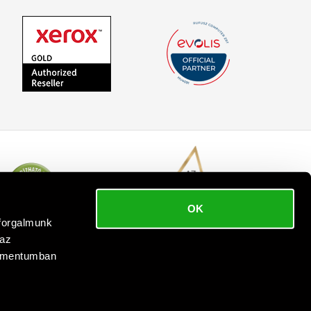
OK
bforgalmunk
 az
kumentumban
 reserved.
.