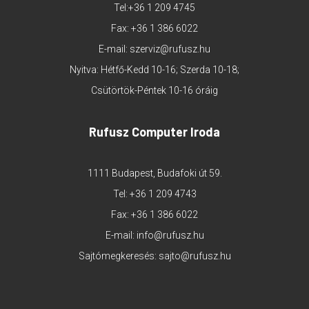
Tel:
+36 1 209 4745
Fax: +36 1 386 6022
E-mail:
szerviz@rufusz.hu
Nyitva: Hétfő-Kedd 10-16; Szerda 10-18;
Csütörtök-Péntek 10-16 óráig
Rufusz Computer Iroda
1111 Budapest, Budafoki út 59.
Tel:
+36 1 209 4743
Fax: +36 1 386 6022
E-mail:
info@rufusz.hu
Sajtómegkeresés:
sajto@rufusz.hu