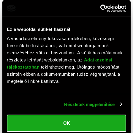
(15,6", fekete-szürke,
tok (15,6", fekete-piros)
geometrikus minta)
7 210 HUF
7 210 HUF
Ez a weboldal sütiket használ
A vásárlási élmény fokozása érdekében, közösségi
funkciók biztosításához, valamint webforgalmunk
elemzéséhez sütiket használunk. A sütik használatának
részletes leírását weboldalunkon, az
Adatkezelési
tájékoztatóban
tekintheted meg. Utólagos módosítást
szintén ebben a dokumentumban tudsz végrehajtani, a
HP Reversible notebook tok
Lenovo Yoga Sleeve
megfelelő linkre kattintva.
(14", fekete-ezüst)
notebook tok (14,5", kék)
7 210 HUF
6 980 HUF
Részletek megjelenítése
OK