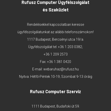
Rufusz Computer Ügyfélszolgálat
és Szaküzlet
Rendelésekkel kapcsolatban keresse
ügyfélszolgálatunkat az alábbi telefonszámokon!
1117 Budapest, Bercsényi utca 19/a.
Ügyfélszolgálat tel:
+36 1 203 0382
;
+36 1 209 2573
Fax: +36 1 381 0420
E-mail:
webaruhaz@rufusz.hu
Nyitva: Hétfő-Péntek 10-19; Szombat 9-13 óráig
Rufusz Computer Szerviz
1111 Budapest, Budafoki út 59.