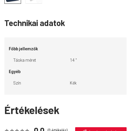
Technikai adatok
Főbb jellemzők
Táska méret
14 "
Egyéb
Szín
Kék
Értékelések
0,0
(
0
értékelés)