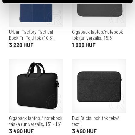
Urban Factory Tactical
Gigapack laptop/notebook
Book Tri Fold tok (10,5",
tok (univerzális, 15.6"
X200/X205, Galaxy Tab A8,
méret, 400x305x20mm,
3 220 HUF
1 900 HUF
kék)
cseppálló, plüss belső)
szürke
Gigapack laptop / notebook
Dux Ducis lbdb tok fekvő,
táska (univerzális, 15" - 16"
textil
méret, karcolásmentesítő
laptop/notebook/tablet
3 490 HUF
3 490 HUF