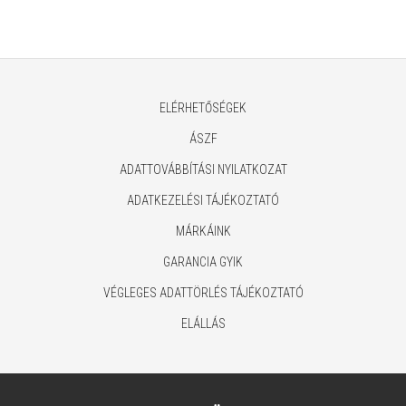
belső) fekete
(univerzális, vízálló, 15.5-16"
méret) fekete
ELÉRHETŐSÉGEK
ÁSZF
ADATTOVÁBBÍTÁSI NYILATKOZAT
ADATKEZELÉSI TÁJÉKOZTATÓ
MÁRKÁINK
GARANCIA GYIK
VÉGLEGES ADATTÖRLÉS TÁJÉKOZTATÓ
ELÁLLÁS