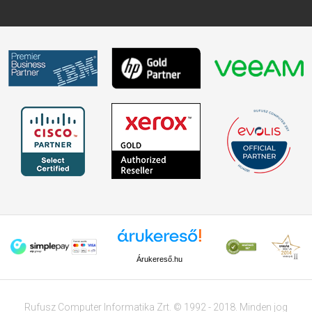
Árukereső.hu
Rufusz Computer Informatika Zrt. © 1992 - 2018. Minden jog