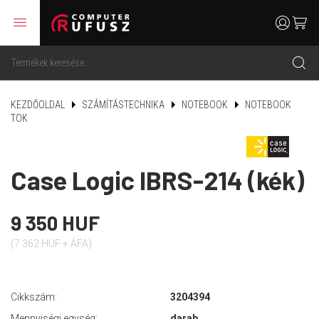
menu
user
cart
search
KEZDŐOLDAL
SZÁMÍTÁSTECHNIKA
NOTEBOOK
NOTEBOOK
TOK
Case Logic IBRS-214 (kék)
9 350 HUF
(7 362 HUF + ÁFA)
Cikkszám:
3204394
Mennyiségi egység:
darab