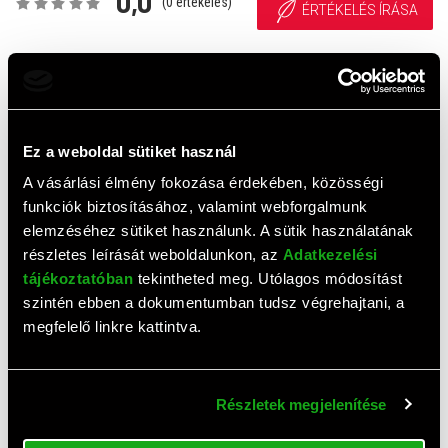
0,0
(
0
értékelés)
ÉRTÉKELÉS ÍRÁSA
Ehhez a termékhez még nem érkezett értékelés. Legyél te
az első!
Ez a weboldal sütiket használ
Top termékek
A vásárlási élmény fokozása érdekében, közösségi
funkciók biztosításához, valamint webforgalmunk
elemzéséhez sütiket használunk. A sütik használatának
részletes leírását weboldalunkon, az
Adatkezelési
tájékoztatóban
tekintheted meg. Utólagos módosítást
szintén ebben a dokumentumban tudsz végrehajtani, a
megfelelő linkre kattintva.
Részletek megjelenítése
Esperanza Poof EKP005W
Esperanza Kick EKP007