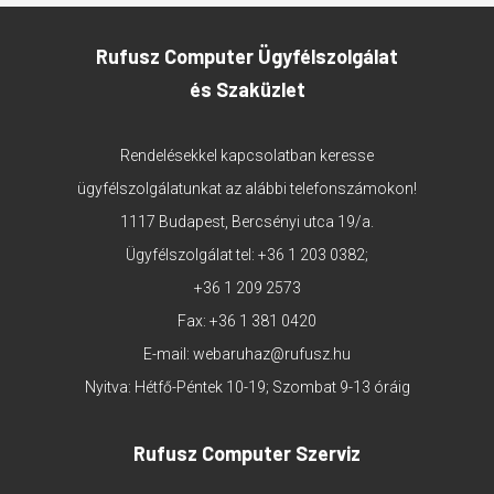
Rufusz Computer Ügyfélszolgálat
és Szaküzlet
Rendelésekkel kapcsolatban keresse
ügyfélszolgálatunkat az alábbi telefonszámokon!
1117 Budapest, Bercsényi utca 19/a.
Ügyfélszolgálat tel:
+36 1 203 0382
;
+36 1 209 2573
Fax: +36 1 381 0420
E-mail:
webaruhaz@rufusz.hu
Nyitva: Hétfő-Péntek 10-19; Szombat 9-13 óráig
Rufusz Computer Szerviz