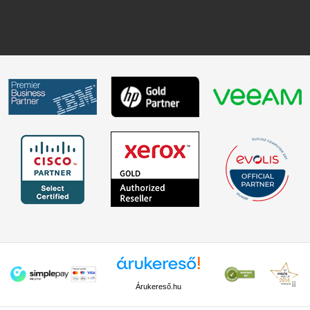
Árukereső.hu