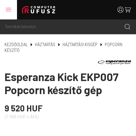
menu
user
cart
search
KEZDŐOLDAL
HÁZTARTÁS
HÁZTARTÁSI KISGÉP
POPCORN
KÉSZÍTŐ
Esperanza Kick EKP007
Popcorn készítő gép
9 520 HUF
(7 496 HUF + ÁFA)