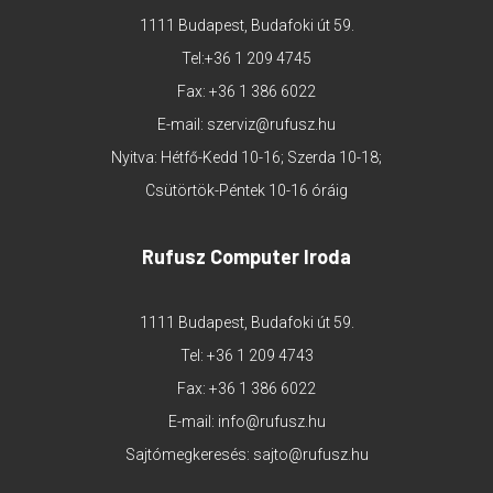
1111 Budapest, Budafoki út 59.
Tel:
+36 1 209 4745
Fax: +36 1 386 6022
E-mail:
szerviz@rufusz.hu
Nyitva: Hétfő-Kedd 10-16; Szerda 10-18;
Csütörtök-Péntek 10-16 óráig
Rufusz Computer Iroda
1111 Budapest, Budafoki út 59.
Tel:
+36 1 209 4743
Fax: +36 1 386 6022
E-mail:
info@rufusz.hu
Sajtómegkeresés:
sajto@rufusz.hu