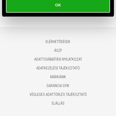
Popcorn készítő gép
Popcorn készítő gép
OK
9 320 HUF
9 520 HUF
ELÉRHETŐSÉGEK
ÁSZF
ADATTOVÁBBÍTÁSI NYILATKOZAT
ADATKEZELÉSI TÁJÉKOZTATÓ
MÁRKÁINK
GARANCIA GYIK
VÉGLEGES ADATTÖRLÉS TÁJÉKOZTATÓ
ELÁLLÁS