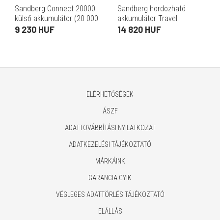
Sandberg Connect 20000
Sandberg hordozható
külső akkumulátor (20 000
akkumulátor Travel
mAh, 77Wh, PD 20W, USB-C
powerbank 20 000 mAh
9 230 HUF
14 820 HUF
és USB-A kimenetek, LCD
(65W PD, 22,5W USB-A, 77
kijelző, USB-C kábel 1
Wh, Li-ion)
ELÉRHETŐSÉGEK
ÁSZF
ADATTOVÁBBÍTÁSI NYILATKOZAT
ADATKEZELÉSI TÁJÉKOZTATÓ
MÁRKÁINK
GARANCIA GYIK
VÉGLEGES ADATTÖRLÉS TÁJÉKOZTATÓ
ELÁLLÁS