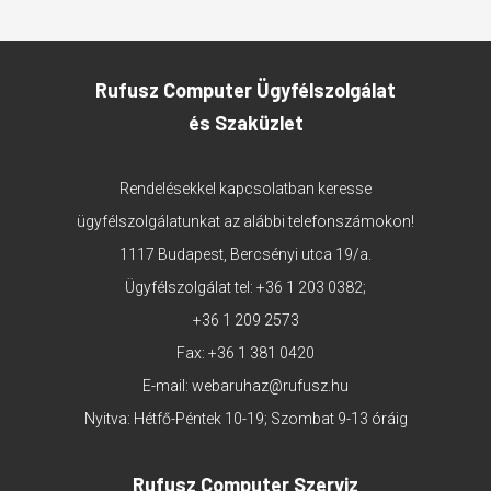
Rufusz Computer Ügyfélszolgálat
és Szaküzlet
Rendelésekkel kapcsolatban keresse
ügyfélszolgálatunkat az alábbi telefonszámokon!
1117 Budapest, Bercsényi utca 19/a.
Ügyfélszolgálat tel:
+36 1 203 0382
;
+36 1 209 2573
Fax: +36 1 381 0420
E-mail:
webaruhaz@rufusz.hu
Nyitva: Hétfő-Péntek 10-19; Szombat 9-13 óráig
Rufusz Computer Szerviz