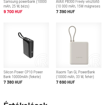
Samsung powerbank (10000
AVAX PB300 Freely vésztöltő
mAh, 25 W, bézs)
(10 000 mAh, 15W mágneses
vezeték nélküli, 20W USB-C
9 700 HUF
7 390 HUF
PD, mellékelt USB-C kábel,
fekete)
Silicon Power CP10 Power
Xiaomi Tan GL PowerBank
Bank 10000mAh (fekete)
(10000 mAh, 33 W, fehér)
7 380 HUF
7 690 HUF