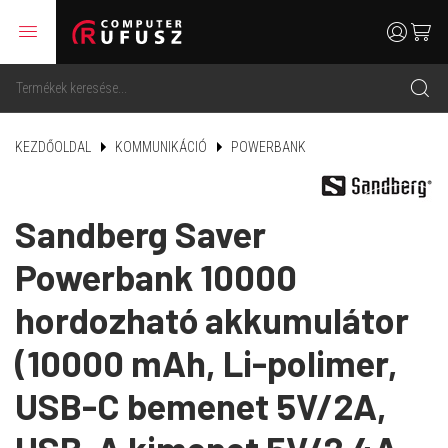
menu
user
cart
search
KEZDŐOLDAL
KOMMUNIKÁCIÓ
POWERBANK
Sandberg Saver
Powerbank 10000
hordozható akkumulátor
(10000 mAh, Li-polimer,
USB-C bemenet 5V/2A,