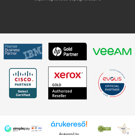
Árukereső.hu