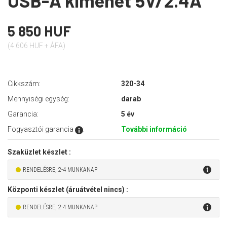
USB-A kimenet 5V/2.4A
5 850 HUF
(4 606 HUF + ÁFA)
Cikkszám:
320-34
Mennyiségi egység:
darab
Garancia:
5 év
Fogyasztói garancia
:
További információ
Szaküzlet készlet :
RENDELÉSRE, 2-4 MUNKANAP
Központi készlet (áruátvétel nincs) :
RENDELÉSRE, 2-4 MUNKANAP