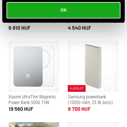
OK
Xiaomi Redmi powerbank
Xiaomi Lite powerbank
(20000 mAh, 18W, fekete)
(10000 mAh, 22,5W, fehér)
6 810 HUF
4 540 HUF
AJÁNLAT
Xiaomi UltraThin Magnetic
Samsung powerbank
Power Bank 5000 15W
(10000 mAh, 25 W, bézs)
gleccserezüst
19 560 HUF
9 700 HUF