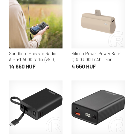
Sandberg Survivor Radio
Silicon Power Power Bank
All-in-1 5000 rádió (v5.0,
QD50 5000mAh Li-ion
5000 mAh belső akku, 3W,
(vanília)
14 650 HUF
4 550 HUF
napelem 5V/95mA,
zseblámpa 250 lm)