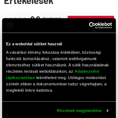
Értékelések
0,0
(
0
értékelés)
ÉRTÉKELÉS ÍRÁSA
Ehhez a termékhez még nem érkezett értékelés. Legyél te
az első!
Ez a weboldal sütiket használ
A vásárlási élmény fokozása érdekében, közösségi
funkciók biztosításához, valamint webforgalmunk
Top termékek
elemzéséhez sütiket használunk. A sütik használatának
részletes leírását weboldalunkon, az
Adatkezelési
tájékoztatóban
tekintheted meg. Utólagos módosítást
szintén ebben a dokumentumban tudsz végrehajtani, a
megfelelő linkre kattintva.
Részletek megjelenítése