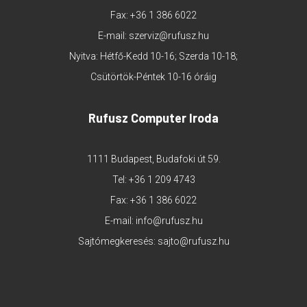
Fax: +36 1 386 6022
E-mail:
szerviz@rufusz.hu
Nyitva: Hétfő-Kedd 10-16; Szerda 10-18;
Csütörtök-Péntek 10-16 óráig
Rufusz Computer Iroda
1111 Budapest, Budafoki út 59.
Tel:
+36 1 209 4743
Fax: +36 1 386 6022
E-mail:
info@rufusz.hu
Sajtómegkeresés:
sajto@rufusz.hu