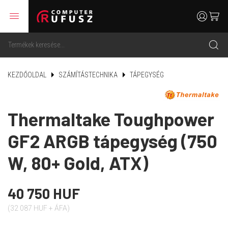
menu
user
cart
search
KEZDŐOLDAL
SZÁMÍTÁSTECHNIKA
TÁPEGYSÉG
Thermaltake Toughpower
GF2 ARGB tápegység (750
W, 80+ Gold, ATX)
40 750 HUF
(32 087 HUF + ÁFA)