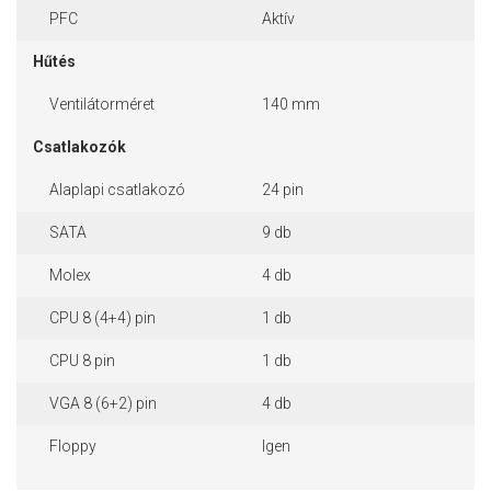
PFC
Aktív
Hűtés
Ventilátorméret
140 mm
Csatlakozók
Alaplapi csatlakozó
24 pin
SATA
9 db
Molex
4 db
CPU 8 (4+4) pin
1 db
CPU 8 pin
1 db
VGA 8 (6+2) pin
4 db
Floppy
Igen