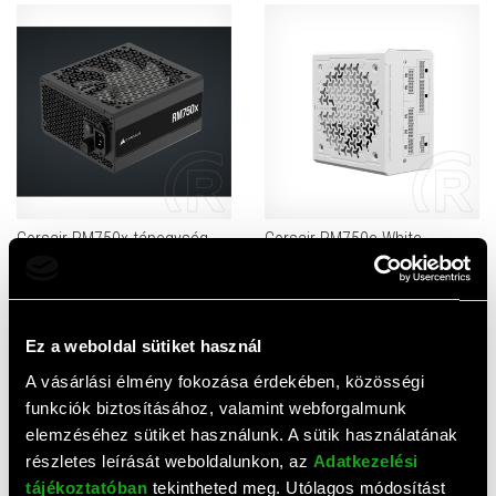
Corsair RM750x tápegység
Corsair RM750e White
(750 W, 80+ Gold, ATX)
tápegység (750 W, 80+ Gold,
ATX)
54 270 HUF
44 480 HUF
Ez a weboldal sütiket használ
Értékelések
A vásárlási élmény fokozása érdekében, közösségi
funkciók biztosításához, valamint webforgalmunk
elemzéséhez sütiket használunk. A sütik használatának
részletes leírását weboldalunkon, az
Adatkezelési
0,0
(
0
értékelés)
ÉRTÉKELÉS ÍRÁSA
tájékoztatóban
tekintheted meg. Utólagos módosítást