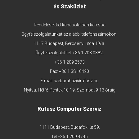
és Szaküzlet
Rendelésekkel kapcsolatban keresse
ügyfélszolgálatunkat az alábbi telefonszámokon!
1117 Budapest, Bercsényi utca 19/a.
Ügyfélszolgálat tel:
+36 1 203 0382
;
+36 1 209 2573
Fax: +36 1 381 0420
E-mail:
webaruhaz@rufusz.hu
Nyitva: Hétfő-Péntek 10-19; Szombat 9-13 óráig
Rufusz Computer Szerviz
1111 Budapest, Budafoki út 59.
Tel:
+36 1 209 4745