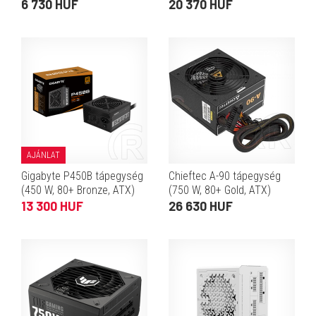
Bronze, ATX)
6 730 HUF
20 370 HUF
AJÁNLAT
Gigabyte P450B tápegység
Chieftec A-90 tápegység
(450 W, 80+ Bronze, ATX)
(750 W, 80+ Gold, ATX)
13 300 HUF
26 630 HUF