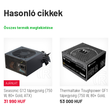
Hasonló cikkek
Összes termék megtekintése
AJÁNLAT
Seasonic G12 tápegység (750
Thermaltake Toughpower GF1
W, 80+ Gold, ATX)
tápegység (750 W, 80+ Gold,
ATX)
31 990 HUF
53 000 HUF