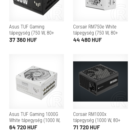
Asus TUF Gaming
Corsair RM750e White
tápegység (750 W, 80+
tápegység (750 W, 80+
Gold, ATX)
Gold, ATX)
37 360 HUF
44 480 HUF
Asus TUF Gaming 1000G
Corsair RM1000x
White tápegység (1000 W,
tápegység (1000 W, 80+
80+ Gold, ATX)
Gold, ATX)
64 720 HUF
71 720 HUF