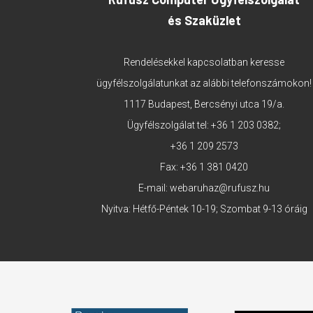
és Szaküzlet
Rendelésekkel kapcsolatban keresse
ügyfélszolgálatunkat az alábbi telefonszámokon!
1117 Budapest, Bercsényi utca 19/a.
Ügyfélszolgálat tel:
+36 1 203 0382
;
+36 1 209 2573
Fax: +36 1 381 0420
E-mail:
webaruhaz@rufusz.hu
Nyitva: Hétfő-Péntek 10-19; Szombat 9-13 óráig