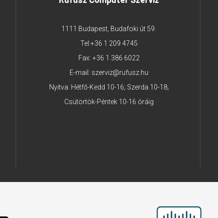
1111 Budapest, Budafoki út 59.
Tel:
+36 1 209 4745
Fax: +36 1 386 6022
E-mail:
szerviz@rufusz.hu
Nyitva: Hétfő-Kedd 10-16; Szerda 10-18;
Csütörtök-Péntek 10-16 óráig