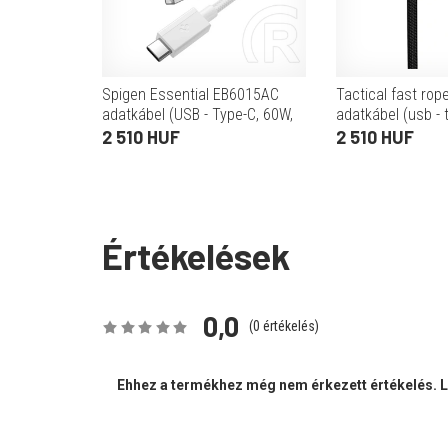
Spigen Essential EB6015AC
Tactical fast rop
adatkábel (USB - Type-C, 60W,
adatkábel (usb - 
PD gyorstöltés, cipőfűző,
gyorstöltő, cipőf
2 510 HUF
2 510 HUF
150cm, fehér)
bevonat, 100cm) 
Értékelések
0,0
(
0
értékelés)
Ehhez a termékhez még nem érkezett értékelés. Le