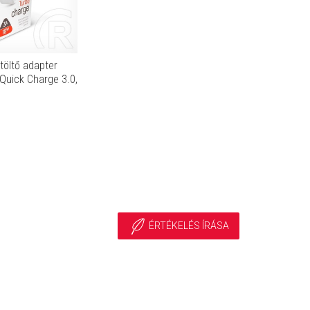
töltő adapter
 Quick Charge 3.0,
S013Q-WT)
ÉRTÉKELÉS ÍRÁSA