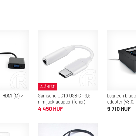
AJÁNLAT
r HDMI (M) >
Samsung UC10 USB-C - 3,5
Logitech bluet
mm jack adapter (fehér)
adapter (v3.0,
jack)
4 450 HUF
9 710 HUF