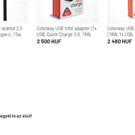
e aramid 2.0
Colorway USB töltő adapter (1x
Colorway USB 
type-c, 15w,
USB, Quick Charge 3.0, 18W,
(18W, 1x USB,
űző, aramid
max 3A, Huawei SCP, QC2.0,
fehér, CW-CH
2 500 HUF
2 460 HUF
fekete
QC3.0, Samsung AFC
kompatibilis, f
gyél te az első!