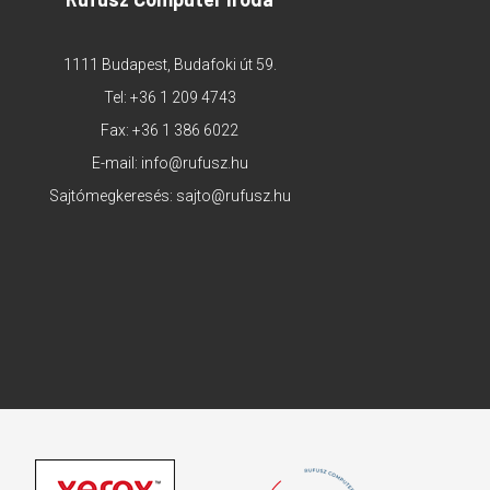
1111 Budapest, Budafoki út 59.
Tel:
+36 1 209 4743
Fax: +36 1 386 6022
E-mail:
info@rufusz.hu
Sajtómegkeresés:
sajto@rufusz.hu