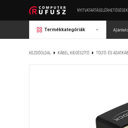
NYITVATARTÁS
ELÉRHETŐSÉGEK
grid
Termékkategóriák
Ajánlat
KEZDŐOLDAL
KÁBEL, KIEGÉSZÍTŐ
TÖLTŐ- ÉS ADATKÁ