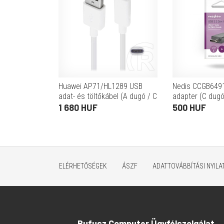
Huawei AP71/HL1289 USB
Nedis CCGB649
adat- és töltőkábel (A dugó / C
adapter (C dugó 
dugó, 5A, 1 m, fehér, OEM)
Gbps, OTG, feke
1 680 HUF
500 HUF
ELÉRHETŐSÉGEK
ÁSZF
ADATTOVÁBBÍTÁSI NYIL
Rufusz Computer Ügyfélszolgálat