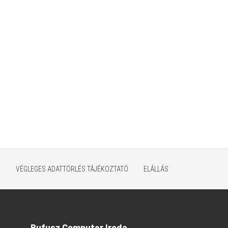
K
VÉGLEGES ADATTÖRLÉS TÁJÉKOZTATÓ
ELÁLLÁS
Rufusz Computer Iroda