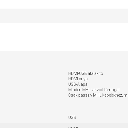
HDMI-USB átalakító
HDMI anya
USB-A apa
Minden MHL verziót támogat
Csak passzív MHL kábelekhez, m
USB