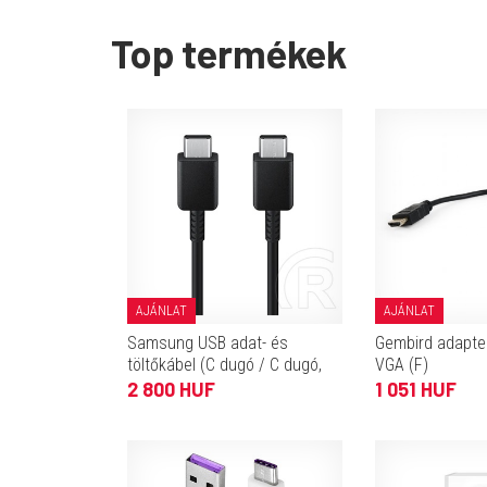
Top termékek
AJÁNLAT
AJÁNLAT
Samsung USB adat- és
Gembird adapte
töltőkábel (C dugó / C dugó,
VGA (F)
100 W, 1,8 m, fekete)
2 800 HUF
1 051 HUF