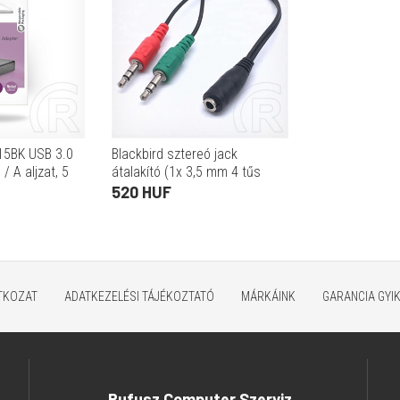
15BK USB 3.0
Blackbird sztereó jack
/ A aljzat, 5
átalakító (1x 3,5 mm 4 tűs
te)
aljzat / 2x 3,5 mm 3 tűs dugó,
520 HUF
CTIA)
ATKOZAT
ADATKEZELÉSI TÁJÉKOZTATÓ
MÁRKÁINK
GARANCIA GYI
Rufusz Computer Szerviz