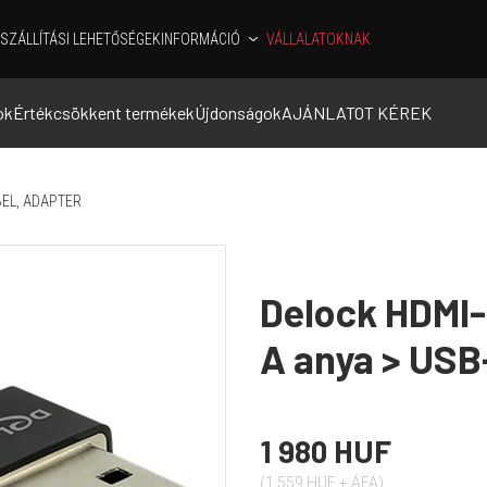
SZÁLLÍTÁSI LEHETŐSÉGEK
INFORMÁCIÓ
VÁLLALATOKNAK
ok
Értékcsökkent termékek
Újdonságok
AJÁNLATOT KÉREK
BEL, ADAPTER
Delock HDMI-
A anya > USB
1 980 HUF
(1 559 HUF + ÁFA)