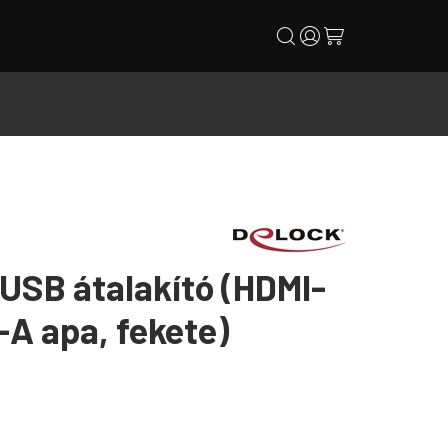
search
user
cart
USB átalakító (HDMI-
-A apa, fekete)