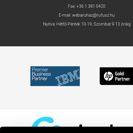
Fax: +36 1 381 0420
E-mail:
webaruhaz@rufusz.hu
Nyitva: Hétfő-Péntek 10-19; Szombat 9-13 óráig