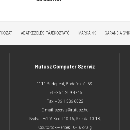
ATKOZAT
ADATKEZELÉSI TÁJÉKOZTATÓ
MÁRKÁINK
GARANCIA GYI
Rufusz Computer Szerviz
1111 Budapest, Budafoki út 59.
Tel:
+36 1 209 4745
Fax: +36 1 386 6022
E-mail:
szerviz@rufusz.hu
Nyitva: Hétfő-Kedd 10-16; Szerda 10-18;
Csütörtök-Péntek 10-16 óráig