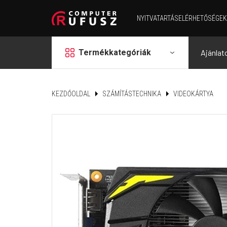
NYITVATARTÁS
ELÉRHETŐSÉGEK
grid
Termékkategóriák
Ajánlat
KEZDŐOLDAL
SZÁMÍTÁSTECHNIKA
VIDEOKÁRTYA