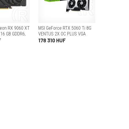
deon RX 9060 XT
MSI GeForce RTX 5060 Ti 8G
, 16 GB GDDR6,
VENTUS 2X OC PLUS VGA
+1xHDMI)
(PCIe 5.0, 8 GB GDDR7, 128 bit,
F
178 310 HUF
3xDP+HDMI)