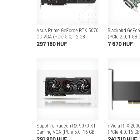
Asus Prime GeForce RTX 5070
Blackbird GeFo
OC VGA (PCIe 5.0, 12 GB
(PCIe 2.0, 1 GB 
GDDR7, 192 bit, 3xDP+HDMI)
D-Sub+HDMI)
297 180 HUF
7 670 HUF
Sapphire Radeon RX 9070 XT
nVidia RTX 200
Gaming VGA (PCIe 5.0, 16 GB
(PCIe 4.0, 16 G
GDDR6, 256 bit, 2xDP+2xHDMI)
128bit, 4xMiniD
291 900 HUF
241 310 HUF