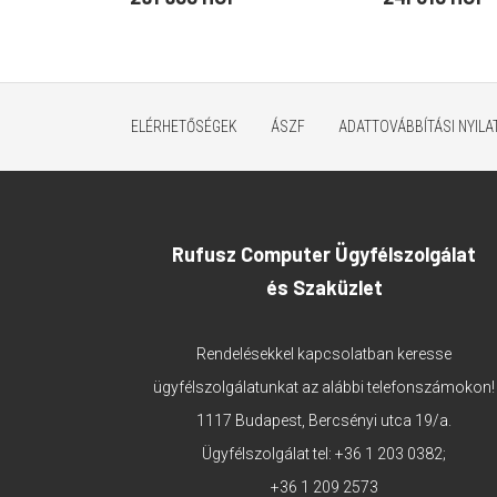
ELÉRHETŐSÉGEK
ÁSZF
ADATTOVÁBBÍTÁSI NYIL
Rufusz Computer Ügyfélszolgálat
és Szaküzlet
Rendelésekkel kapcsolatban keresse
ügyfélszolgálatunkat az alábbi telefonszámokon!
1117 Budapest, Bercsényi utca 19/a.
Ügyfélszolgálat tel:
+36 1 203 0382
;
+36 1 209 2573