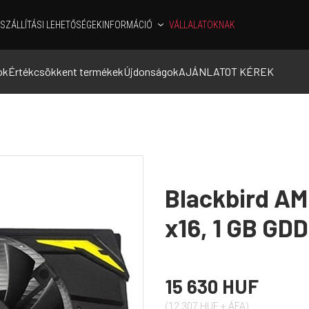
SZÁLLÍTÁSI LEHETŐSÉGEK
INFORMÁCIÓ
VÁLLALATOKNAK
ok
Értékcsökkent termékek
Újdonságok
AJÁNLATOT KÉREK
Blackbird AM
x16, 1 GB GD
15 630 HUF
(12 307 HUF + ÁFA)