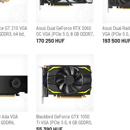
rce GT 210 VGA
Asus Dual GeForce RTX 5060
Asus Dual Ra
GDDR3, 64 bit,
OC VGA (PCIe 5.0, 8 GB GDDR7,
VGA (PCIe 5.0
128 bit, 3xDP+HDMI)
128 bit, 2xDP
170 250 HUF
193 500 HU
0 Ada VGA
Blackbird GeForce GTX 1050
B GDDR6,
Ti VGA (PCIe 3.0, 4 GB GDDR5,
P)
128 bit, 1xDP+HDMI)
55 390 HUF