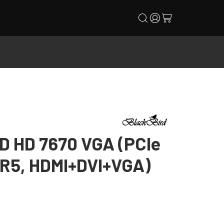
search
user
cart
D HD 7670 VGA (PCIe
DR5, HDMI+DVI+VGA)