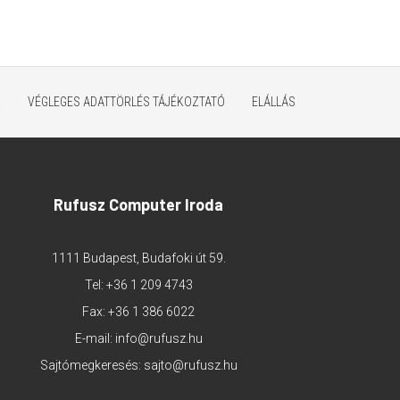
K
VÉGLEGES ADATTÖRLÉS TÁJÉKOZTATÓ
ELÁLLÁS
Rufusz Computer Iroda
1111 Budapest, Budafoki út 59.
Tel:
+36 1 209 4743
Fax: +36 1 386 6022
E-mail:
info@rufusz.hu
Sajtómegkeresés:
sajto@rufusz.hu