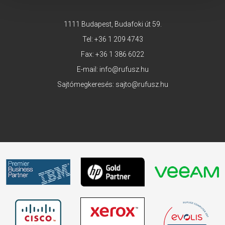
1111 Budapest, Budafoki út 59.
Tel:
+36 1 209 4743
Fax: +36 1 386 6022
E-mail:
info@rufusz.hu
Sajtómegkeresés:
sajto@rufusz.hu