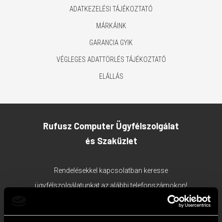
ADATKEZELÉSI TÁJÉKOZTATÓ
MÁRKÁINK
GARANCIA GYIK
VÉGLEGES ADATTÖRLÉS TÁJÉKOZTATÓ
ELÁLLÁS
Rufusz Computer Ügyfélszolgálat
és Szaküzlet
Rendelésekkel kapcsolatban keresse
ügyfélszolgálatunkat az alábbi telefonszámokon!
1117 Budapest, Bercsényi utca 19/a.
Ügyfélszolgálat tel:
+36 1 203 0382
;