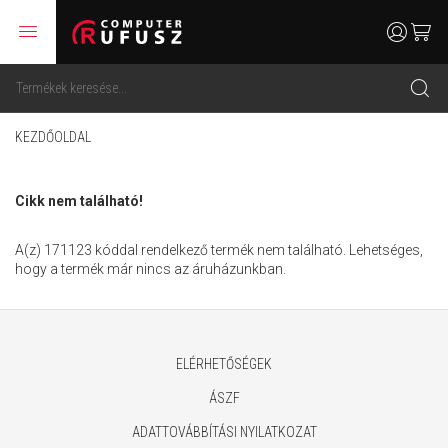
menu
user
cart
search
KEZDŐOLDAL
Cikk nem található!
A(z) 171123 kóddal rendelkező termék nem található. Lehetséges,
hogy a termék már nincs az áruházunkban.
ELÉRHETŐSÉGEK
ÁSZF
ADATTOVÁBBÍTÁSI NYILATKOZAT