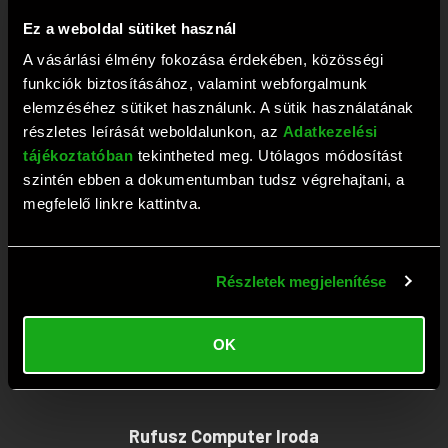
+36 1 209 2573
Ez a weboldal sütiket használ
Fax: +36 1 381 0420
A vásárlási élmény fokozása érdekében, közösségi
E-mail:
webaruhaz@rufusz.hu
funkciók biztosításához, valamint webforgalmunk
Nyitva: Hétfő-Péntek 10-19; Szombat 9-13 óráig
elemzéséhez sütiket használunk. A sütik használatának
részletes leírását weboldalunkon, az
Adatkezelési
tájékoztatóban
tekintheted meg. Utólagos módosítást
Rufusz Computer Szerviz
szintén ebben a dokumentumban tudsz végrehajtani, a
megfelelő linkre kattintva.
1111 Budapest, Budafoki út 59.
Tel:
+36 1 209 4745
Részletek megjelenítése
Fax: +36 1 386 6022
E-mail:
szerviz@rufusz.hu
OK
Nyitva: Hétfő-Kedd 10-16; Szerda 10-18;
Csütörtök-Péntek 10-16 óráig
Rufusz Computer Iroda