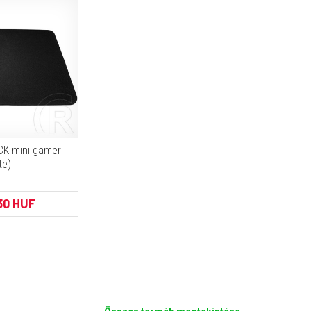
CK mini gamer
te)
30 HUF