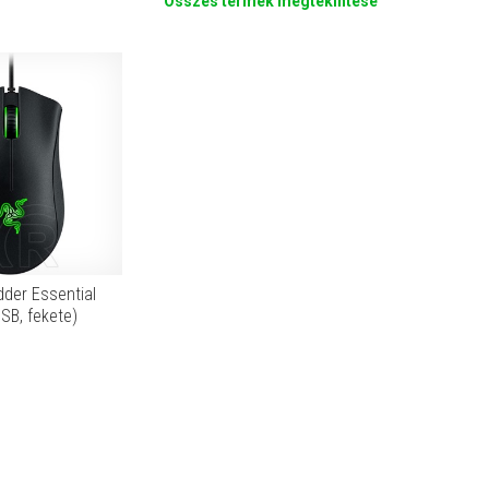
Összes termék megtekintése
der Essential
USB, fekete)