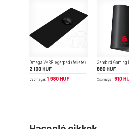
Omega VARR egérpad (fekete)
Gembird Gaming 
2 100 HUF
880 HUF
1 980 HUF
610 H
Csomagár:
Csomagár:
Hasonló cikkek