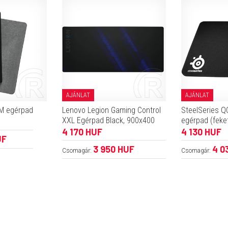
AJÁNLAT
AJÁNLAT
M egérpad
Lenovo Legion Gaming Control
SteelSeries Q
XXL Egérpad Black, 900x400
egérpad (feke
4 170 HUF
4 130 HUF
UF
3 950 HUF
4 0
Csomagár:
Csomagár: