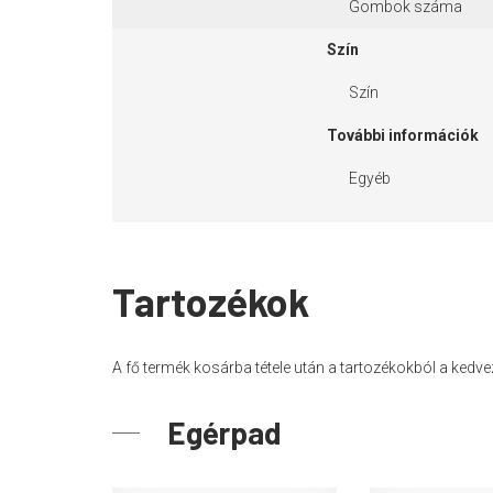
Gombok száma
Szín
Szín
További információk
Egyéb
Tartozékok
A fő termék kosárba tétele után a tartozékokból a ked
Egérpad