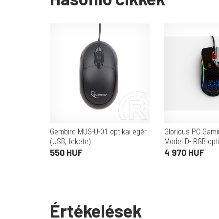
Gembird MUS-U-01 optikai egér
Glorious PC Gam
(USB, fekete)
Model D- RGB opti
fényes fekete)
550 HUF
4 970 HUF
Értékelések