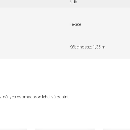
6 db
Fekete
Kábelhossz: 1,35 m
vezményes csomagáron lehet válogatni.