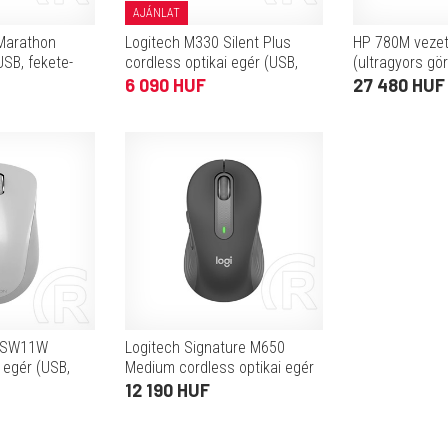
AJÁNLAT
Marathon
Logitech M330 Silent Plus
HP 780M vezeté
USB, fekete-
cordless optikai egér (USB,
(ultragyors gö
fekete)
Bluetooth/2,4 
6 090 HUF
27 480 HUF
töltés, fekete)
MSW11W
Logitech Signature M650
 egér (USB,
Medium cordless optikai egér
(USB/Bluetooth, grafit)
12 190 HUF