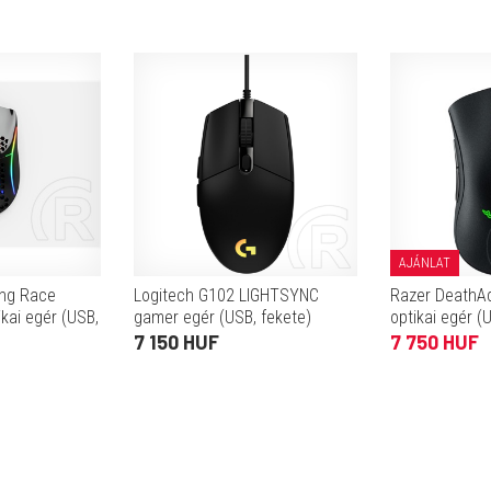
AJÁNLAT
ing Race
Logitech G102 LIGHTSYNC
Razer DeathAd
kai egér (USB,
gamer egér (USB, fekete)
optikai egér (
7 150 HUF
7 750 HUF