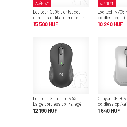
AJÁNLAT
AJÁNLAT
Logitech G305 Lightspeed
Logitech M705 
cordless optikai gamer egér
cordless egér (
(fekete)
ezüst)
15 500 HUF
10 240 HUF
Logitech Signature M650
Canyon CNE-C
Large cordless optikai egér
cordless optikai
(USB/Bluetooth, grafit)
fehér)
12 190 HUF
1 540 HUF