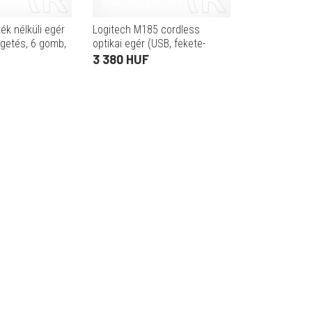
k nélküli egér
Logitech M185 cordless
rgetés, 6 gomb,
optikai egér (USB, fekete-
GHz, USB Type-C
szürke)
3 380 HUF