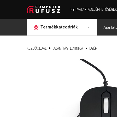
NYITVATARTÁS
ELÉRHETŐSÉGEK
grid
Termékkategóriák
Ajánlat
KEZDŐOLDAL
SZÁMÍTÁSTECHNIKA
EGÉR