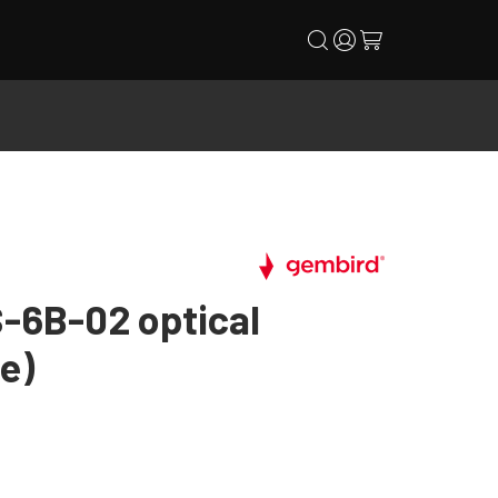
search
user
cart
-6B-02 optical
e)