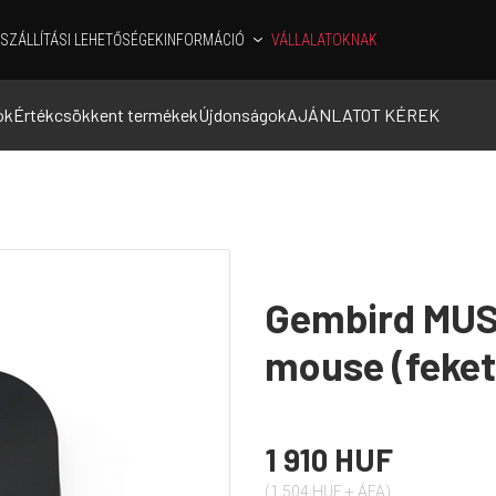
SZÁLLÍTÁSI LEHETŐSÉGEK
INFORMÁCIÓ
VÁLLALATOKNAK
ok
Értékcsökkent termékek
Újdonságok
AJÁNLATOT KÉREK
Gembird MUS
mouse (feket
1 910 HUF
(1 504 HUF + ÁFA)