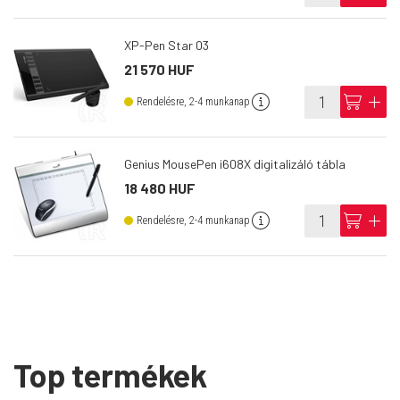
XP-Pen Star 03
21 570 HUF
info
cart
add
Rendelésre, 2-4 munkanap
Genius MousePen i608X digitalizáló tábla
18 480 HUF
info
cart
add
Rendelésre, 2-4 munkanap
Top termékek