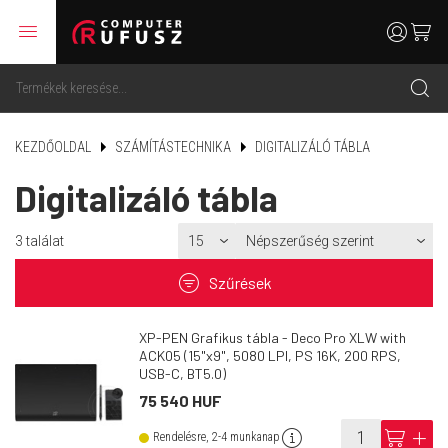
menu
user
cart
search
KEZDŐOLDAL
SZÁMÍTÁSTECHNIKA
DIGITALIZÁLÓ TÁBLA
Digitalizáló tábla
3
találat
filter
Szűrések
XP-PEN Grafikus tábla - Deco Pro XLW with
ACK05 (15"x9", 5080 LPI, PS 16K, 200 RPS,
USB-C, BT5.0)
75 540 HUF
info
cart
add
Rendelésre, 2-4 munkanap