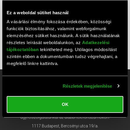
ADATTOVÁBBÍTÁSI NYILATKOZAT
Ez a weboldal sütiket használ
ADATKEZELÉSI TÁJÉKOZTATÓ
A vásárlási élmény fokozása érdekében, közösségi
MÁRKÁINK
funkciók biztosításához, valamint webforgalmunk
GARANCIA GYIK
elemzéséhez sütiket használunk. A sütik használatának
részletes leírását weboldalunkon, az
Adatkezelési
VÉGLEGES ADATTÖRLÉS TÁJÉKOZTATÓ
tájékoztatóban
tekintheted meg. Utólagos módosítást
ELÁLLÁS
szintén ebben a dokumentumban tudsz végrehajtani, a
megfelelő linkre kattintva.
Rufusz Computer Ügyfélszolgálat
Részletek megjelenítése
és Szaküzlet
OK
Rendelésekkel kapcsolatban keresse
ügyfélszolgálatunkat az alábbi telefonszámokon!
1117 Budapest, Bercsényi utca 19/a.