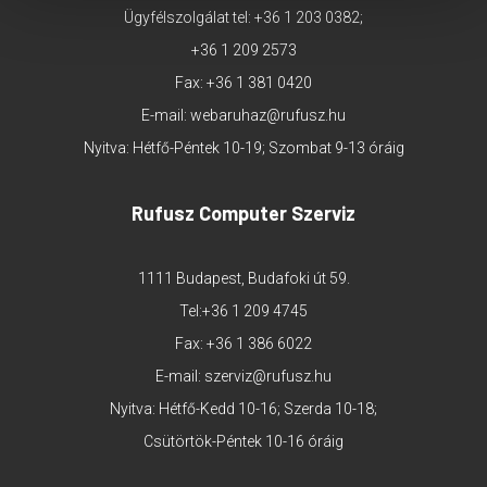
Ügyfélszolgálat tel:
+36 1 203 0382
;
+36 1 209 2573
Fax: +36 1 381 0420
E-mail:
webaruhaz@rufusz.hu
Nyitva: Hétfő-Péntek 10-19; Szombat 9-13 óráig
Rufusz Computer Szerviz
1111 Budapest, Budafoki út 59.
Tel:
+36 1 209 4745
Fax: +36 1 386 6022
E-mail:
szerviz@rufusz.hu
Nyitva: Hétfő-Kedd 10-16; Szerda 10-18;
Csütörtök-Péntek 10-16 óráig