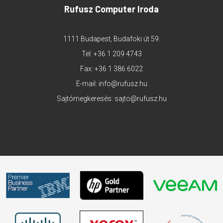
Rufusz Computer Iroda
1111 Budapest, Budafoki út 59.
Tel:
+36 1 209 4743
Fax: +36 1 386 6022
E-mail:
info@rufusz.hu
Sajtómegkeresés:
sajto@rufusz.hu