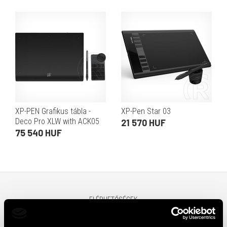
XP-PEN Grafikus tábla -
XP-Pen Star 03
Deco Pro XLW with ACK05
21 570 HUF
(15"x9", 5080 LPI, PS 16K,
75 540 HUF
200 RPS, USB-C, BT5.0)
ELÉRHETŐSÉGEK
ÁSZF