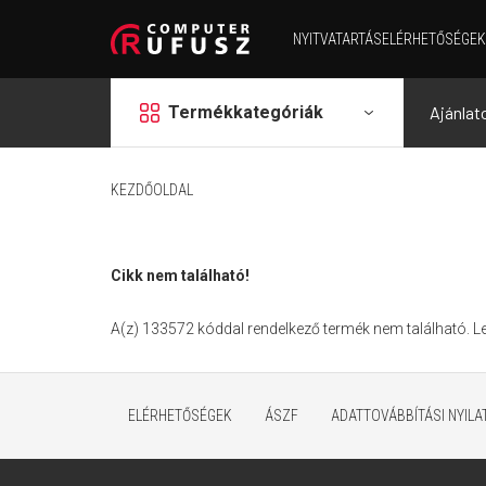
NYITVATARTÁS
ELÉRHETŐSÉGEK
grid
Termékkategóriák
Ajánlat
KEZDŐOLDAL
Cikk nem található!
A(z) 133572 kóddal rendelkező termék nem található. 
ELÉRHETŐSÉGEK
ÁSZF
ADATTOVÁBBÍTÁSI NYIL