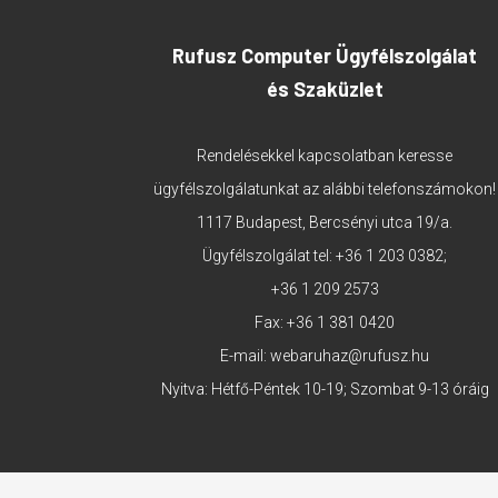
Rufusz Computer Ügyfélszolgálat
és Szaküzlet
Rendelésekkel kapcsolatban keresse
ügyfélszolgálatunkat az alábbi telefonszámokon!
1117 Budapest, Bercsényi utca 19/a.
Ügyfélszolgálat tel:
+36 1 203 0382
;
+36 1 209 2573
Fax: +36 1 381 0420
E-mail:
webaruhaz@rufusz.hu
Nyitva: Hétfő-Péntek 10-19; Szombat 9-13 óráig