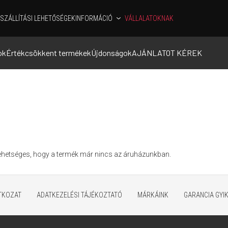
SZÁLLÍTÁSI LEHETŐSÉGEK
INFORMÁCIÓ
VÁLLALATOKNAK
ok
Értékcsökkent termékek
Újdonságok
AJÁNLATOT KÉREK
Lehetséges, hogy a termék már nincs az áruházunkban.
ATKOZAT
ADATKEZELÉSI TÁJÉKOZTATÓ
MÁRKÁINK
GARANCIA GYI