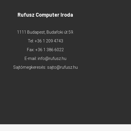
Rufusz Computer Iroda
1111 Budapest, Budafoki út 59.
Tel:
+36 1 209 4743
Fax: +36 1 386 6022
E-mail:
info@rufusz.hu
Sajtómegkeresés:
sajto@rufusz.hu