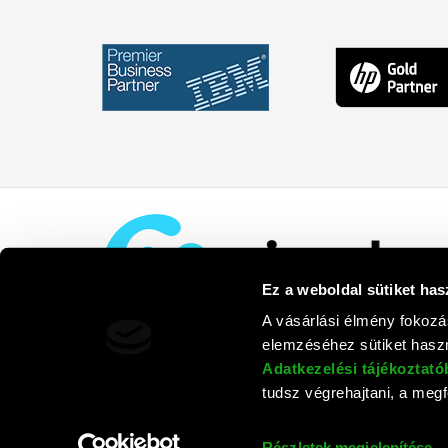
Ez a weboldal sütiket has
A vásárlási élmény fokozá
elemzéséhez sütiket haszn
Adatkezelési tájékoztat
tudsz végrehajtani, a megfe
Rufusz Co
Részletek megjelenítése