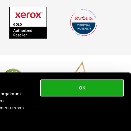
OK
bforgalmunk
 az
kumentumban
 reserved.
.