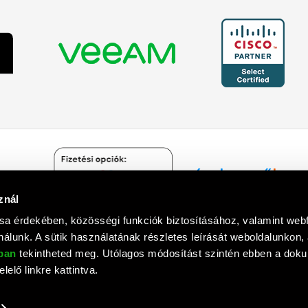
znál
Árukereső.hu
sa érdekében, közösségi funkciók biztosításához, valamint we
álunk. A sütik használatának részletes leírását weboldalunkon,
óban
tekintheted meg. Utólagos módosítást szintén ebben a do
lelő linkre kattintva.
mputer Informatika Zrt. © 1992 - 2018. Minden jog fenntartva. All rights
Tervezte és készítette:
Vision-Software
, az
Octopus 8 ERP
forgalmazója