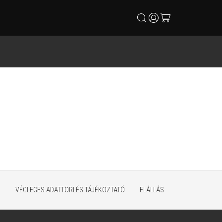
search
user
cart
K
VÉGLEGES ADATTÖRLÉS TÁJÉKOZTATÓ
ELÁLLÁS