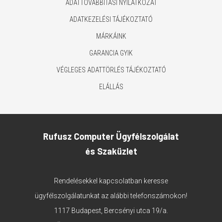
ADATTOVÁBBÍTÁSI NYILATKOZAT
ADATKEZELÉSI TÁJÉKOZTATÓ
MÁRKÁINK
GARANCIA GYIK
VÉGLEGES ADATTÖRLÉS TÁJÉKOZTATÓ
ELÁLLÁS
Rufusz Computer Ügyfélszolgálat
és Szaküzlet
Rendelésekkel kapcsolatban keresse
ügyfélszolgálatunkat az alábbi telefonszámokon!
1117 Budapest, Bercsényi utca 19/a.