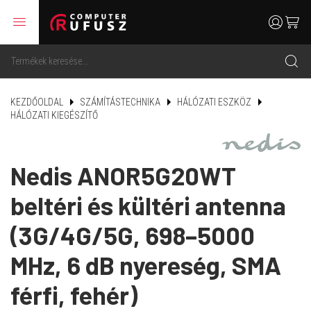
menu
user
cart
search
KEZDŐOLDAL
SZÁMÍTÁSTECHNIKA
HÁLÓZATI ESZKÖZ
HÁLÓZATI KIEGÉSZÍTŐ
Nedis ANOR5G20WT
beltéri és kültéri antenna
(3G/4G/5G, 698–5000
MHz, 6 dB nyereség, SMA
férfi, fehér)