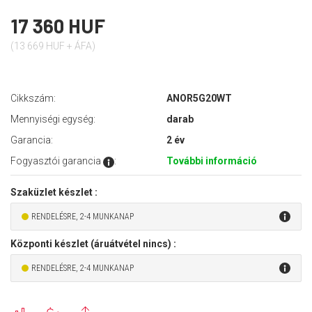
17 360 HUF
(13 669 HUF + ÁFA)
Cikkszám:
ANOR5G20WT
Mennyiségi egység:
darab
Garancia:
2 év
Fogyasztói garancia
:
További információ
Szaküzlet készlet :
RENDELÉSRE, 2-4 MUNKANAP
Központi készlet (áruátvétel nincs) :
RENDELÉSRE, 2-4 MUNKANAP