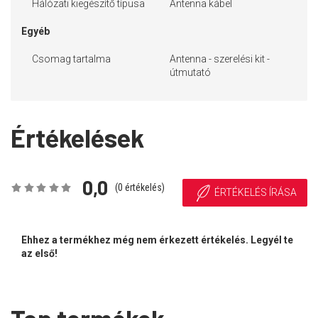
Hálózati kiegészítő típusa
Antenna kábel
Egyéb
Csomag tartalma
Antenna - szerelési kit -
útmutató
Értékelések
0,0
(
0
értékelés)
ÉRTÉKELÉS ÍRÁSA
Ehhez a termékhez még nem érkezett értékelés. Legyél te
az első!