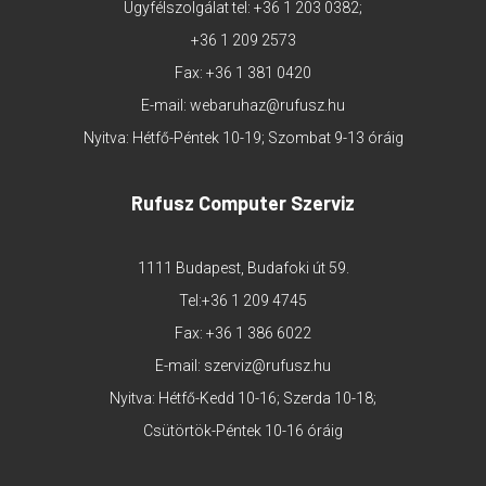
Ügyfélszolgálat tel:
+36 1 203 0382
;
+36 1 209 2573
Fax: +36 1 381 0420
E-mail:
webaruhaz@rufusz.hu
Nyitva: Hétfő-Péntek 10-19; Szombat 9-13 óráig
Rufusz Computer Szerviz
1111 Budapest, Budafoki út 59.
Tel:
+36 1 209 4745
Fax: +36 1 386 6022
E-mail:
szerviz@rufusz.hu
Nyitva: Hétfő-Kedd 10-16; Szerda 10-18;
Csütörtök-Péntek 10-16 óráig