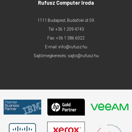
Rufusz Computer Iroda
1111 Budapest, Budafoki út 59.
Tel:
+36 1 209 4743
Fax: +36 1 386 6022
E-mail:
info@rufusz.hu
Sajtómegkeresés:
sajto@rufusz.hu