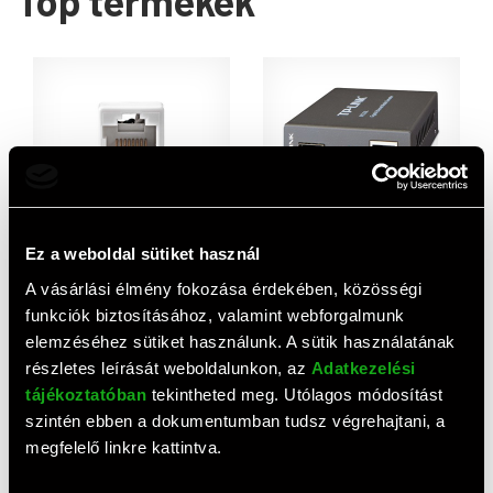
Top termékek
Ez a weboldal sütiket használ
Nedis UTP Cat5e toldó
TP-Link MC220L media
A vásárlási élmény fokozása érdekében, közösségi
(RJ45, egyenes, nikkelezett,
konverter
funkciók biztosításához, valamint webforgalmunk
fehér)
420 HUF
7 610 HUF
elemzéséhez sütiket használunk. A sütik használatának
részletes leírását weboldalunkon, az
Adatkezelési
tájékoztatóban
tekintheted meg. Utólagos módosítást
szintén ebben a dokumentumban tudsz végrehajtani, a
megfelelő linkre kattintva.