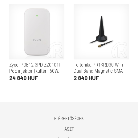
Zyxel POE12-3PD-ZZ0101F
Teltonika PR1KRD30 WiFi
PoE injektor (kültéri, 60W,
Dual-Band Magnetic SMA
4x PoE++)
Antenna
24 840 HUF
2 840 HUF
ELÉRHETŐSÉGEK
ÁSZF