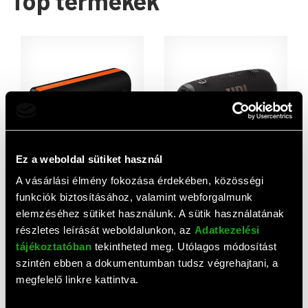
Top termékek
AJÁNLAT
Ez a weboldal sütiket használ
Xiaomi sound party
JBL Charge 6 hordozható
A vásárlási élmény fokozása érdekében, közösségi
bluetooth hangszóró (v5.4,
bluetooth hangszóró
funkciók biztosításához, valamint webforgalmunk
50w, 5200mah belső akku,
(fekete)
32 118 HUF
62 860 HUF
ip67, harman audio efx, led
elemzéséhez sütiket használunk. A sütik használatának
fény) fekete
részletes leírását weboldalunkon, az
Adatkezelési
tájékoztatóban
tekintheted meg. Utólagos módosítást
szintén ebben a dokumentumban tudsz végrehajtani, a
megfelelő linkre kattintva.