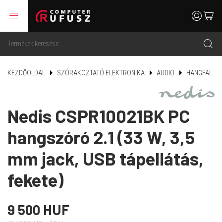
menu
user
cart
search
KEZDŐOLDAL
SZÓRAKOZTATÓ ELEKTRONIKA
AUDIO
HANGFAL
Nedis CSPR10021BK PC
hangszóró 2.1 (33 W, 3,5
mm jack, USB tápellátás,
fekete)
9 500 HUF