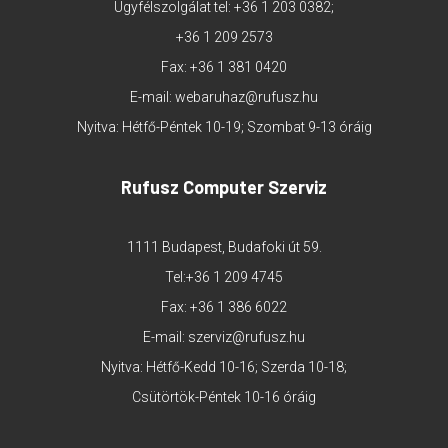
Ügyfélszolgálat tel:
+36 1 203 0382
;
+36 1 209 2573
Fax: +36 1 381 0420
E-mail:
webaruhaz@rufusz.hu
Nyitva: Hétfő-Péntek 10-19; Szombat 9-13 óráig
Rufusz Computer Szerviz
1111 Budapest, Budafoki út 59.
Tel:
+36 1 209 4745
Fax: +36 1 386 6022
E-mail:
szerviz@rufusz.hu
Nyitva: Hétfő-Kedd 10-16; Szerda 10-18;
Csütörtök-Péntek 10-16 óráig