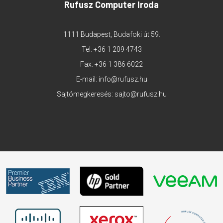
Rufusz Computer Iroda
1111 Budapest, Budafoki út 59.
Tel:
+36 1 209 4743
Fax: +36 1 386 6022
E-mail:
info@rufusz.hu
Sajtómegkeresés:
sajto@rufusz.hu