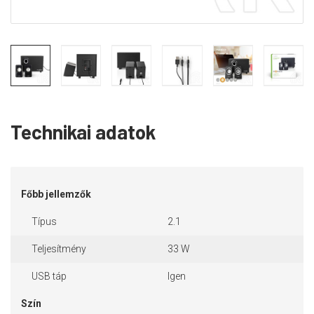
Technikai adatok
Főbb jellemzők
Típus
2.1
Teljesítmény
33 W
USB táp
Igen
Szín