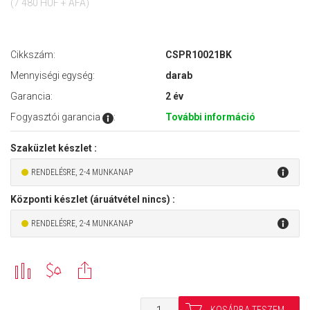
(7 480 HUF + ÁFA)
Cikkszám:
CSPR10021BK
Mennyiségi egység:
darab
Garancia:
2 év
Fogyasztói garancia
:
További információ
Szaküzlet készlet :
RENDELÉSRE, 2-4 MUNKANAP
Központi készlet (áruátvétel nincs) :
RENDELÉSRE, 2-4 MUNKANAP