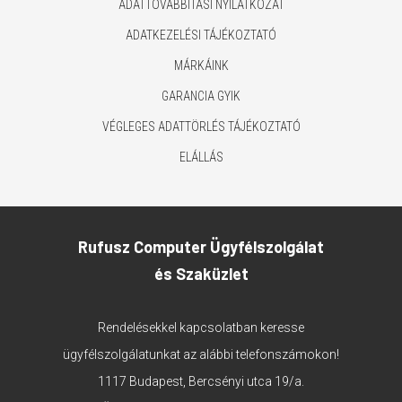
ADATTOVÁBBÍTÁSI NYILATKOZAT
ADATKEZELÉSI TÁJÉKOZTATÓ
MÁRKÁINK
GARANCIA GYIK
VÉGLEGES ADATTÖRLÉS TÁJÉKOZTATÓ
ELÁLLÁS
Rufusz Computer Ügyfélszolgálat
és Szaküzlet
Rendelésekkel kapcsolatban keresse
ügyfélszolgálatunkat az alábbi telefonszámokon!
1117 Budapest, Bercsényi utca 19/a.