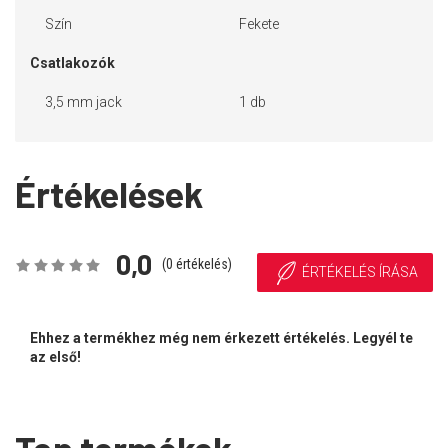
Szín
Fekete
Csatlakozók
3,5 mm jack
1 db
Értékelések
0,0
(
0
értékelés)
ÉRTÉKELÉS ÍRÁSA
Ehhez a termékhez még nem érkezett értékelés. Legyél te
az első!