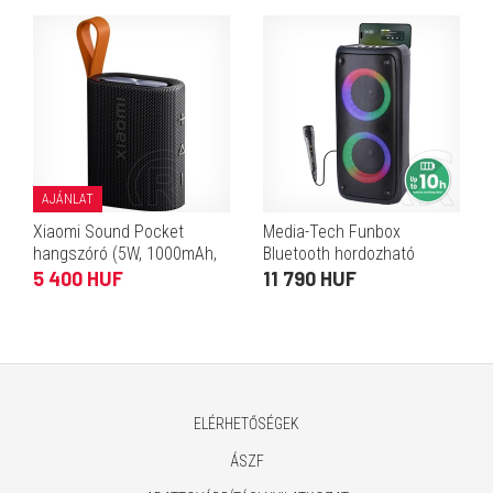
AJÁNLAT
Xiaomi Sound Pocket
Media-Tech Funbox
hangszóró (5W, 1000mAh,
Bluetooth hordozható
IP67, fekete-narancssárga)
hangszóró (Bluetooth 5.0,
5 400 HUF
11 790 HUF
40W RMS, 10 óra üzemidő,
mikrofon, karaoke, RGB,
TWS, m
ELÉRHETŐSÉGEK
ÁSZF