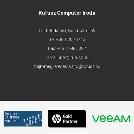
Rufusz Computer Iroda
1111 Budapest, Budafoki út 59.
Tel:
+36 1 209 4743
Fax: +36 1 386 6022
E-mail:
info@rufusz.hu
Sajtómegkeresés:
sajto@rufusz.hu