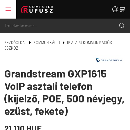
menu
user
cart
search
KEZDŐOLDAL
KOMMUNIKÁCIÓ
IP ALAPÚ KOMMUNIKÁCIÓS
ESZKÖZ
Grandstream GXP1615
VoIP asztali telefon
(kijelző, POE, 500 névjegy,
ezüst, fekete)
21 110 HUF