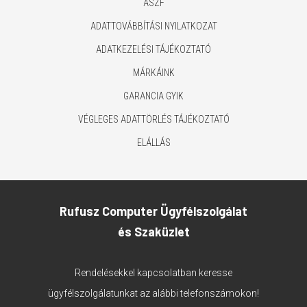
ÁSZF
ADATTOVÁBBÍTÁSI NYILATKOZAT
ADATKEZELÉSI TÁJÉKOZTATÓ
MÁRKÁINK
GARANCIA GYIK
VÉGLEGES ADATTÖRLÉS TÁJÉKOZTATÓ
ELÁLLÁS
Rufusz Computer Ügyfélszolgálat
és Szaküzlet
Rendelésekkel kapcsolatban keresse
ügyfélszolgálatunkat az alábbi telefonszámokon!