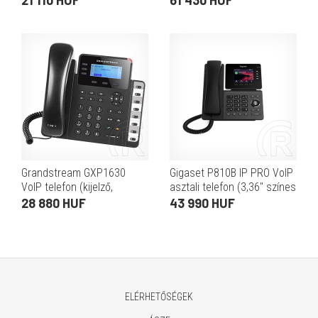
21 110 HUF
61 430 HUF
fekete)
kijelző)
Grandstream GXP1630
Gigaset P810B IP PRO VoIP
VoIP telefon (kijelző,
asztali telefon (3,36" színes
hívószám, hívásidő, nem
TFT kijelző, 2xRJ-45, PoE,
28 880 HUF
43 990 HUF
fogadott hívások,
Bluetooth, 12 SIP, HD hang,
telefonkönyv 500, fekete)
fekete)
ELÉRHETŐSÉGEK