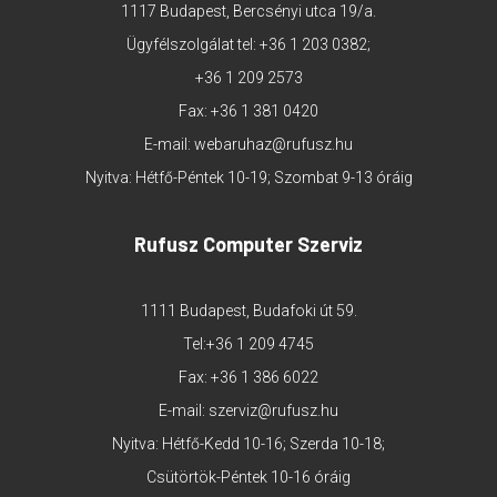
1117 Budapest, Bercsényi utca 19/a.
Ügyfélszolgálat tel:
+36 1 203 0382
;
+36 1 209 2573
Fax: +36 1 381 0420
E-mail:
webaruhaz@rufusz.hu
Nyitva: Hétfő-Péntek 10-19; Szombat 9-13 óráig
Rufusz Computer Szerviz
1111 Budapest, Budafoki út 59.
Tel:
+36 1 209 4745
Fax: +36 1 386 6022
E-mail:
szerviz@rufusz.hu
Nyitva: Hétfő-Kedd 10-16; Szerda 10-18;
Csütörtök-Péntek 10-16 óráig