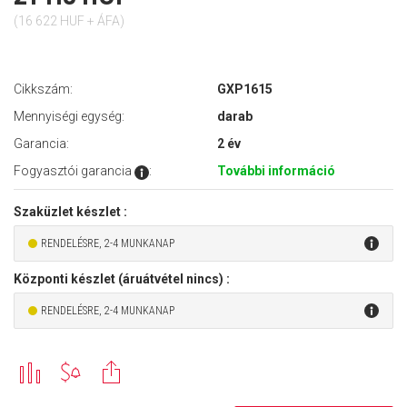
(16 622 HUF + ÁFA)
Cikkszám:
GXP1615
Mennyiségi egység:
darab
Garancia:
2 év
Fogyasztói garancia
:
További információ
Szaküzlet készlet :
RENDELÉSRE, 2-4 MUNKANAP
Központi készlet (áruátvétel nincs) :
RENDELÉSRE, 2-4 MUNKANAP