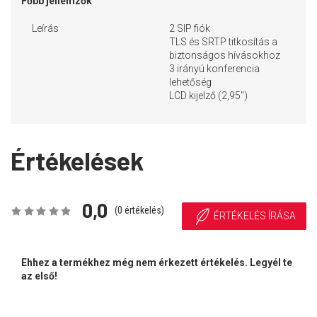
Főbb jellemzők
Leírás
2 SIP fiók
TLS és SRTP titkosítás a
biztonságos hívásokhoz
3 irányú konferencia
lehetőség
LCD kijelző (2,95")
Értékelések
0,0
(
0
értékelés)
ÉRTÉKELÉS ÍRÁSA
Ehhez a termékhez még nem érkezett értékelés. Legyél te
az első!