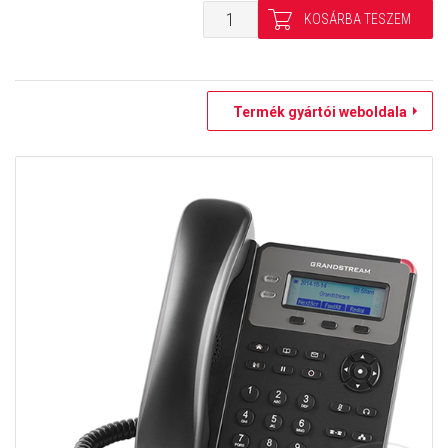
Termék gyártói weboldala