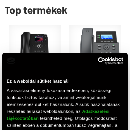
Top termékek
Ez a weboldal sütiket használ
Gigaset P710 IP PRO VoIP 6
Grandstream GRP2602P
vonalas asztali telefon (2,8"
VoIP 2 vonalas telefon
A vásárlási élmény fokozása érdekében, közösségi
TFT kijelző, 320x240, 2xRJ-
(grafikus LCD kijelző, 4 SIP,
30 730 HUF
20 030 HUF
funkciók biztosításához, valamint webforgalmunk
45, PoE, fekete)
2xRJ-45, PoE, Wi-Fi)
elemzéséhez sütiket használunk. A sütik használatának
részletes leírását weboldalunkon, az
Adatkezelési
tájékoztatóban
tekintheted meg. Utólagos módosítást
szintén ebben a dokumentumban tudsz végrehajtani, a