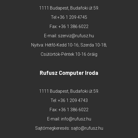
1111 Budapest, Budafoki út 59.
Tel:
+36 1 209 4745
Fax: +36 1 386 6022
E-mail:
szerviz@rufusz.hu
Nyitva: Hétfő-Kedd 10-16; Szerda 10-18;
Csütörtök-Péntek 10-16 óráig
Rufusz Computer Iroda
1111 Budapest, Budafoki út 59.
Tel:
+36 1 209 4743
Fax: +36 1 386 6022
E-mail:
info@rufusz.hu
Sajtómegkeresés:
sajto@rufusz.hu