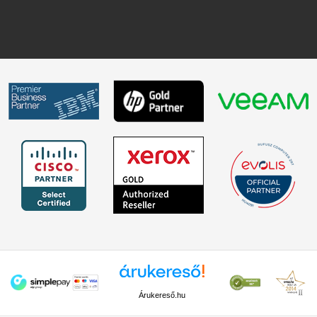
Árukereső.hu