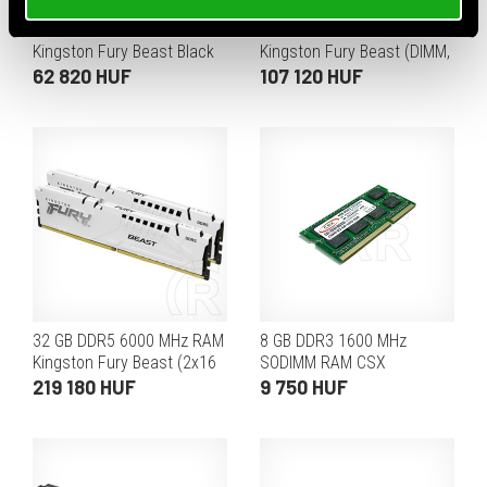
16 GB DDR4 3200 MHz RAM
16 GB DDR5 6000 MHz RAM
Kingston Fury Beast Black
Kingston Fury Beast (DIMM,
(2x8 GB)
CL36, EXPO, fekete)
62 820 HUF
107 120 HUF
32 GB DDR5 6000 MHz RAM
8 GB DDR3 1600 MHz
Kingston Fury Beast (2x16
SODIMM RAM CSX
GB, CL30, EXPO, fehér)
219 180 HUF
9 750 HUF