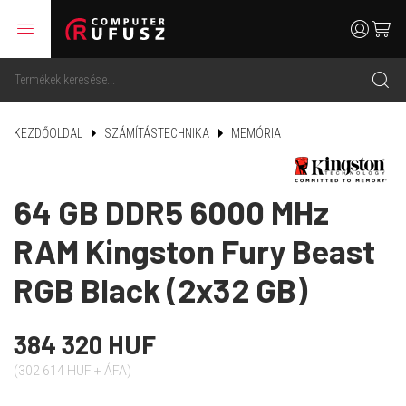
menu
user
cart
search
KEZDŐOLDAL
SZÁMÍTÁSTECHNIKA
MEMÓRIA
64 GB DDR5 6000 MHz
RAM Kingston Fury Beast
RGB Black (2x32 GB)
384 320 HUF
(302 614 HUF + ÁFA)