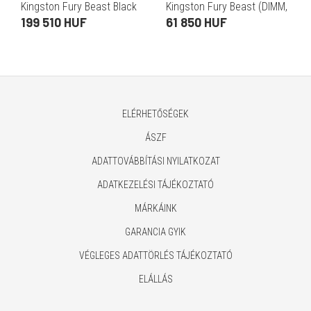
Kingston Fury Beast Black
Kingston Fury Beast (DIMM,
(2x16 GB)
CL30, RGB, EXPO)
199 510 HUF
61 850 HUF
ELÉRHETŐSÉGEK
ÁSZF
ADATTOVÁBBÍTÁSI NYILATKOZAT
ADATKEZELÉSI TÁJÉKOZTATÓ
MÁRKÁINK
GARANCIA GYIK
VÉGLEGES ADATTÖRLÉS TÁJÉKOZTATÓ
ELÁLLÁS