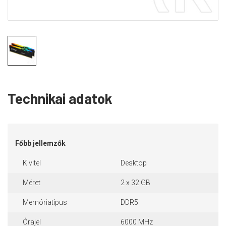
Technikai adatok
Főbb jellemzők
Kivitel
Desktop
Méret
2 x 32 GB
Memóriatípus
DDR5
Órajel
6000 MHz