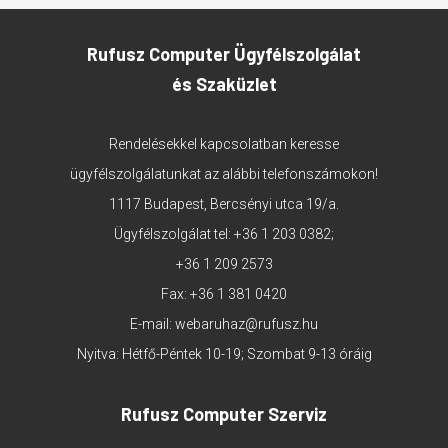
Rufusz Computer Ügyfélszolgálat
és Szaküzlet
Rendelésekkel kapcsolatban keresse
ügyfélszolgálatunkat az alábbi telefonszámokon!
1117 Budapest, Bercsényi utca 19/a.
Ügyfélszolgálat tel:
+36 1 203 0382
;
+36 1 209 2573
Fax: +36 1 381 0420
E-mail:
webaruhaz@rufusz.hu
Nyitva: Hétfő-Péntek 10-19; Szombat 9-13 óráig
Rufusz Computer Szerviz