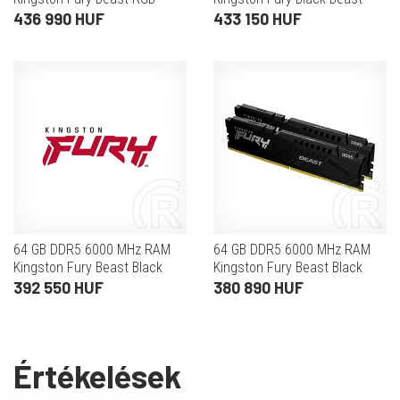
(2x32 GB)
(2x32 GB) EXPO
436 990 HUF
433 150 HUF
64 GB DDR5 6000 MHz RAM
64 GB DDR5 6000 MHz RAM
Kingston Fury Beast Black
Kingston Fury Beast Black
(2x32 GB)
EXPO(2x32 GB)
392 550 HUF
380 890 HUF
Értékelések