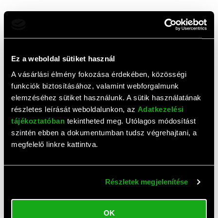
0,0
(
0
értékelés)
ÉRTÉKELÉS ÍRÁSA
Ehhez a termékhez még nem érkezett értékelés. Legyél te
Ez a weboldal sütiket használ
az első!
A vásárlási élmény fokozása érdekében, közösségi
funkciók biztosításához, valamint webforgalmunk
elemzéséhez sütiket használunk. A sütik használatának
Top termékek
részletes leírását weboldalunkon, az
Adatkezelési
tájékoztatóban
tekintheted meg. Utólagos módosítást
szintén ebben a dokumentumban tudsz végrehajtani, a
megfelelő linkre kattintva.
Részletek megjelenítése
OK