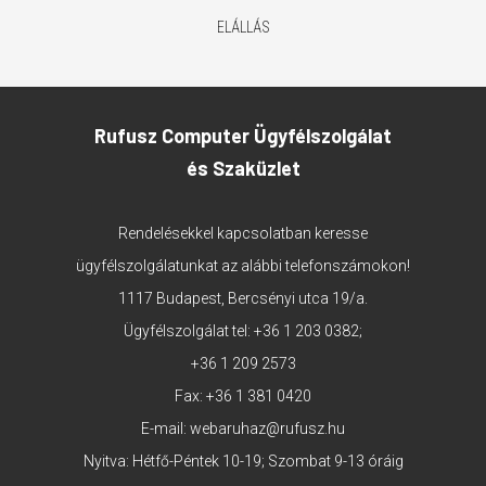
ELÁLLÁS
Rufusz Computer Ügyfélszolgálat
és Szaküzlet
Rendelésekkel kapcsolatban keresse
ügyfélszolgálatunkat az alábbi telefonszámokon!
1117 Budapest, Bercsényi utca 19/a.
Ügyfélszolgálat tel:
+36 1 203 0382
;
+36 1 209 2573
Fax: +36 1 381 0420
E-mail:
webaruhaz@rufusz.hu
Nyitva: Hétfő-Péntek 10-19; Szombat 9-13 óráig