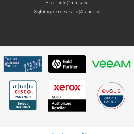
E-mail:
info@rufusz.hu
Sajtómegkeresés:
sajto@rufusz.hu