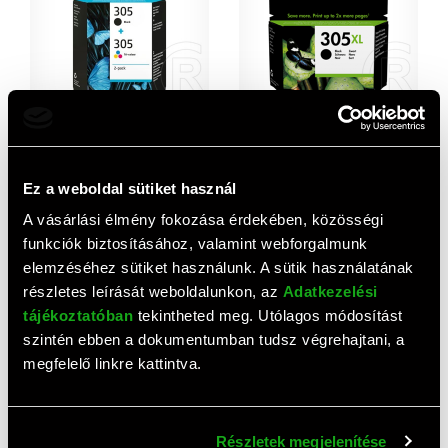
HP patron multipack No.305
HP patron No. 305XL
(fekete)
9 320 HUF
9 200 HUF
Ez a weboldal sütiket használ
A vásárlási élmény fokozása érdekében, közösségi
funkciók biztosításához, valamint webforgalmunk
elemzéséhez sütiket használunk. A sütik használatának
részletes leírását weboldalunkon, az
Adatkezelési
tájékoztatóban
tekintheted meg. Utólagos módosítást
szintén ebben a dokumentumban tudsz végrehajtani, a
megfelelő linkre kattintva.
HP Patron No 305 (fekete)
HP toner No. 142A (fekete)
Részletek megjelenítése
4 900 HUF
18 060 HUF