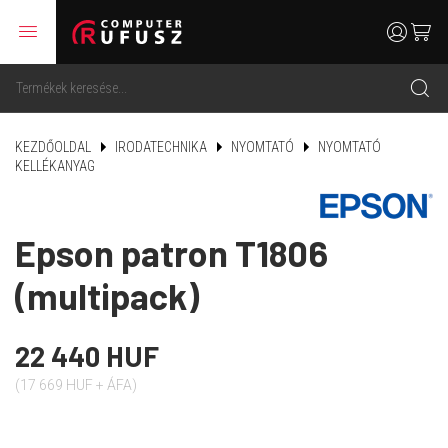
menu
user
cart
search
KEZDŐOLDAL
IRODATECHNIKA
NYOMTATÓ
NYOMTATÓ
KELLÉKANYAG
Epson patron T1806
(multipack)
22 440 HUF
(17 669 HUF + ÁFA)